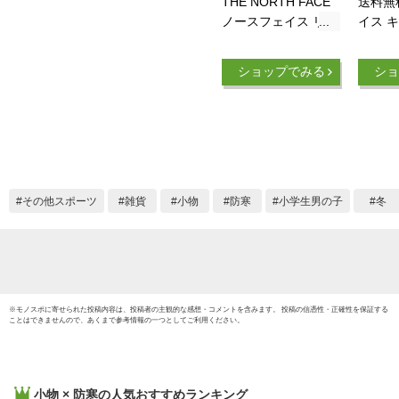
THE NORTH FACE
送料無
ノースフェイス リバ
イス 
ーシブル コージー
ウォー
フリース ネックゲイ
ブル 
ショップでみる
ショ
ター NNJ72200 ネッ
ども用 
クウォーマー キッズ
FACE
ギフト プレゼント
イター
イロン 
ども 
ア カジ
ンク 
その他スポーツ
雑貨
小物
防寒
小学生男の子
冬
ンド 
冬 キ
ア/NNJ
※
モノスポ
に寄せられた投稿内容は、投稿者の主観的な感想・コメントを含みます。 投稿の信憑性・正確性を保証する
ことはできませんので、あくまで参考情報の一つとしてご利用ください。
小物 × 防寒
の人気おすすめランキング