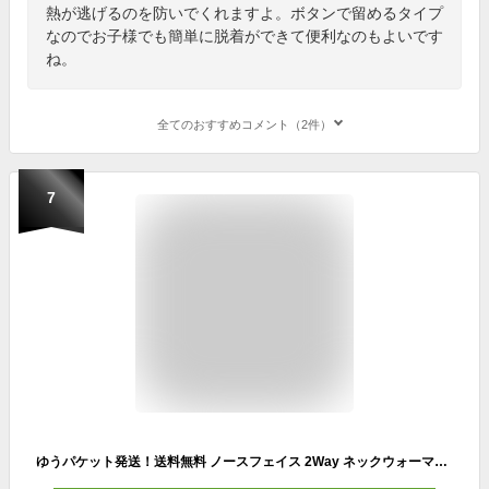
熱が逃げるのを防いでくれますよ。ボタンで留めるタイプ
なのでお子様でも簡単に脱着ができて便利なのもよいです
ね。
全てのおすすめコメント（2件）
7
ゆうパケット発送！送料無料 ノースフェイス 2Way ネックウォーマー キッズ THE NORTH FACE Kids Reversible Cozy Neck Gaiter キッズ リバーシブル コージー ネック ゲイター ボタン式 ナイロン フリース NNJ72200 2023秋冬新色