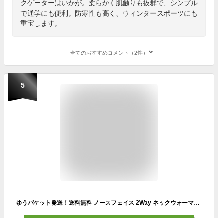
クゲーターはいかが。柔らかく肌触りも抜群で、シンプル
で通学にも便利。防寒性も高く、ウィンタースポーツにも
重宝します。
全てのおすすめコメント（2件）
5
ゆうパケット発送！送料無料 ノースフェイス 2Way ネックウォーマー キッズ THE NORTH FACE Kids Reversible Cozy Neck Gaiter キッズ リバーシブル コージー ネック ゲイター ボタン式 ナイロン フリース NNJ72200 2023秋冬新色