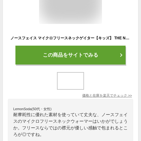
ノースフェイス マイクロフリースネックゲイター【キッズ】 THE NORTH FACE Micro Fleece Neck Gaiter ジュニア 子供 NNJ72300 ネックゲイター ネックウォーマー おしゃれ 防寒 キャンプ アウトドア 【正規品】
この商品をサイトでみる
価格と在庫を
楽天
でチェック
>>
LemonSoda(50代・女性)
耐摩耗性に優れた素材を使っていて丈夫な、ノースフェイ
スのマイクロフリースネックウォーマーはいかがでしょう
か。フリースならではの襟元が優しい感触で包まれるとこ
ろが◎ですね。