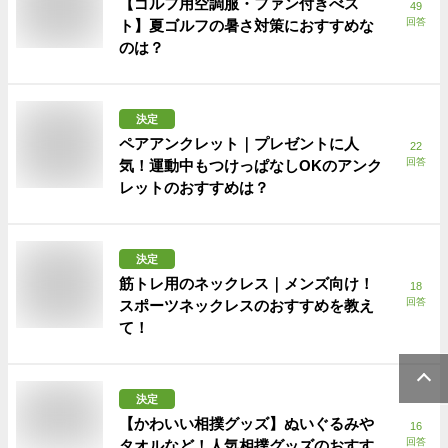
【ゴルフ用空調服・ファン付きべス
49
回答
ト】夏ゴルフの暑さ対策におすすめな
のは？
決定
ペアアンクレット｜プレゼントに人
22
回答
気！運動中もつけっぱなしOKのアンク
レットのおすすめは？
決定
筋トレ用のネックレス｜メンズ向け！
18
回答
スポーツネックレスのおすすめを教え
て！
決定
【かわいい相撲グッズ】ぬいぐるみや
16
回答
タオルなど！人気相撲グッズのおすす