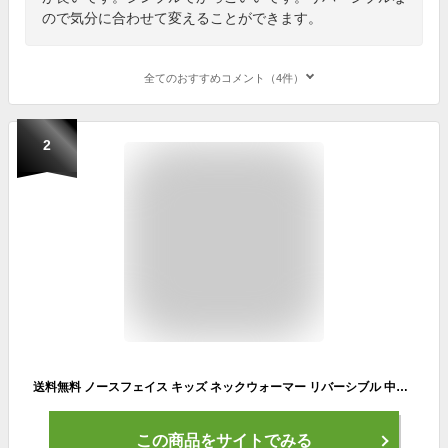
ので気分に合わせて変えることができます。
全てのおすすめコメント（4件）
2
送料無料 ノースフェイス キッズ ネックウォーマー リバーシブル 中わた入り 子ども用 THE NORTH FACE 保温 ネックゲイター フリース ナイロン 首元 防寒 こども 子供 アウトドア カジュアル 黒 ピンク オレンジ ブランド アクセサリー 冬 キッズウェア/NNJ72200
この商品をサイトでみる