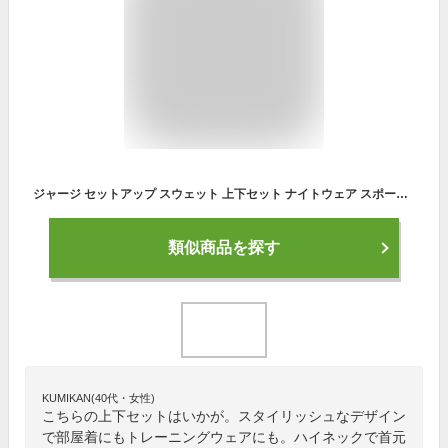
ジャージ セットアップ スウェット 上下セット ナイトウェア スポーツウェア ダンス ダンスウェア ランニング ウォーキング ジョギング ハイネック レディース 運動 普段着 練習着 イベント 送料無料●5063●
類似商品を探す
KUMIKAN(40代・女性)
こちらの上下セットはいかが。スタイリッシュなデザイン
で部屋着にもトレーニングウェアにも。ハイネックで首元