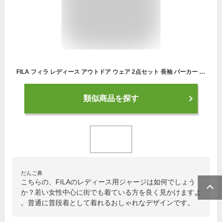
FILA フィラ レディース アウトドア ウェア 2点セット 長袖 パーカー Tシャツ 雨晴兼用 スポーツウェア 超軽量 フード付き ジャケット UVカット 体型カバー キャンプ はっ水 アウター カッパ ポケッタブル 441901 M L LL ネコポス 送料無料 [ols3][SS]
類似商品を探す
だんご鼻
こちらの、FILAのレディース用ジャージは如何でしょう
か？若い女性中心に街でも着ている方を良く見かけますよ
。普通に普段着として着れるおしゃれなデザインです。