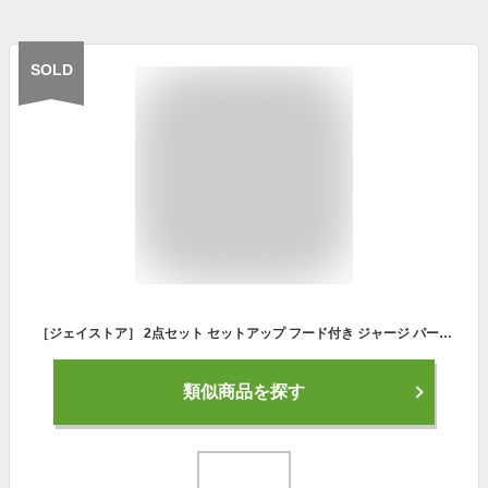
SOLD
［ジェイストア］ 2点セット セットアップ フード付き ジャージ パーカー 半袖 スポーツ ハーフ ジップ レディース ウインドブレーカー 上下 おおきい サイズ おしゃれ お洒落 かわいい メッシュ カジュアル 普段着 ルームウェア ストレッチ パジャマ 部屋着 フード ジッパー ヨガウェア 動きやすい 夏服 アウトドア アクティブウェア ホワイト ベージュ 2S-J23-WHXL
類似商品を探す