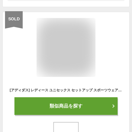
SOLD
[アディダス] レディース ユニセックス セットアップ スポーツウェア ゲームタイム トラックスーツ 上下セット カーボン/ブラック/ピンク H67028 国内正規品 (O(XL:参考身長167~173cm/バスト87~91cm/ウエスト68~72cm))
類似商品を探す