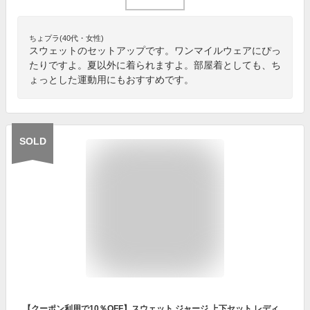
ちょプラ(40代・女性)
スウェットのセットアップです。ワンマイルウェアにぴっ
たりですよ。夏以外に着られますよ。部屋着としても、ち
ょっとした運動用にもおすすめです。
SOLD
【クーポン利用で10％OFF】スウェット ジャージ 上下セット レディース ジャージ セットアップ 女の子 おしゃれ 着痩せ 上下 スウェット 長袖 春 秋 冬 可愛い カジュアル スポーツウェア ジム ルームウェア 部屋着 パーカー ゆったり 普段着 運動着 アウトドア 通学 散歩