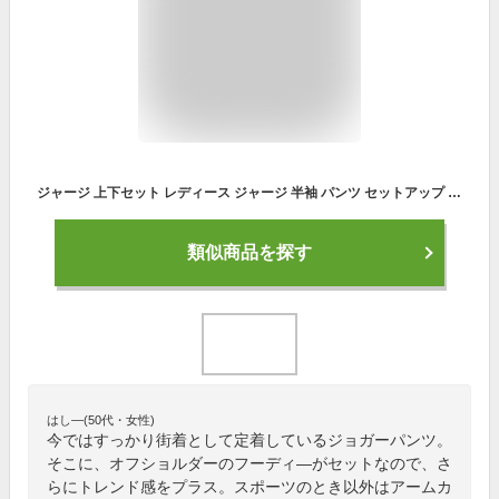
ジャージ 上下セット レディース ジャージ 半袖 パンツ セットアップ 女の子 おしゃれ 上下 スウェット ギフト 春 夏 セットアップ 大きいサイズ ルームウェア 部屋着 ゆったり ジョギング ヨガ 運動着 ダンス アウトドア ルームウェア ストライプ 黒 灰色
類似商品を探す
はし―(50代・女性)
今ではすっかり街着として定着しているジョガーパンツ。
そこに、オフショルダーのフーディ―がセットなので、さ
らにトレンド感をプラス。スポーツのとき以外はアームカ