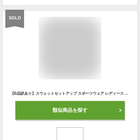
SOLD
【B品訳あり】スウェットセットアップ スポーツウェア レディース 上下セット 秋 冬 春 S M L XL [ドロップショルダー ジャージ ルームウェア アクティブウェア 部屋着 エクササイズ ヨガ ワンマイルウェア スウェット 上下セット セットアップ 公園 散歩 ジョギング]
類似商品を探す