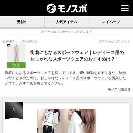
受付中
人気アイテム
マイページ
本ページはプロモーションを含みます
最終更新日：2026/07/21
2344
View
10
コメント
街着にもなるスポーツウェア｜レディース用の
おしゃれなスポーツウェアのおすすめは？
決定
街着にもなるスポーツウェアを探しています。軽い運動をするときや、散歩
へ行くときのために、おしゃれなレディース用のスポーツウェアを購入した
いです。おすすめを教えてください。
モノスポ編集部
1