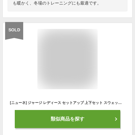
も暖かく、冬場のトレーニングにも最適です。
SOLD
[ニューネ] ジャージ レディース セットアップ 上下セット スウェット Tシャツ パンツ 運動服 スポーツウェア 2点セット 夏物 大きいサイズ かぶり ルームウェア 上 可愛い 上下 着やせ シンプル おしゃれ 上下スウェット 薄手 普段着 韓国 韓国風 部屋着 xl おおきい かっこいい カジュアル キレイメ 春夏 ミセス かわいい 大人用 上下ジャージ ライトピンク 3S-W20-LPXL
類似商品を探す