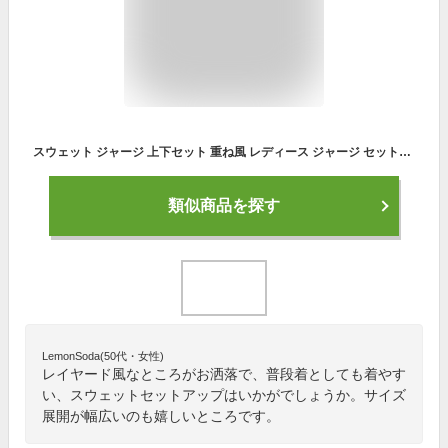
スウェット ジャージ 上下セット 重ね風 レディース ジャージ セットアップ 女の子 おしゃれ 着痩せ 上下 スウェット 長袖 大きいサイズ カジュアル スポーツウェア ジム ルームウェア 部屋着 ゆったり 普段着 運動着 通学 旅行 散歩
類似商品を探す
LemonSoda(50代・女性)
レイヤード風なところがお洒落で、普段着としても着やす
い、スウェットセットアップはいかがでしょうか。サイズ
展開が幅広いのも嬉しいところです。