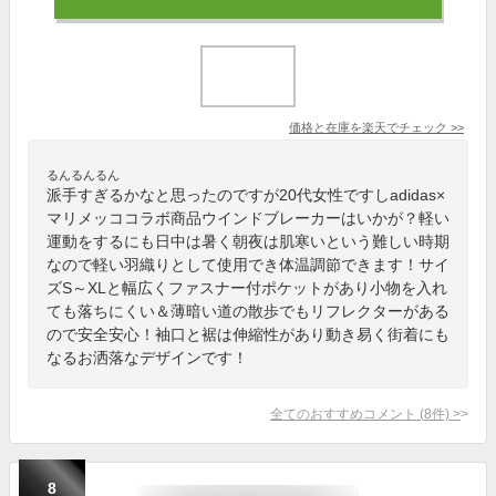
価格と在庫を
楽天
でチェック
>>
るんるんるん
派手すぎるかなと思ったのですが20代女性ですしadidas×
マリメッココラボ商品ウインドブレーカーはいかが？軽い
運動をするにも日中は暑く朝夜は肌寒いという難しい時期
なので軽い羽織りとして使用でき体温調節できます！サイ
ズS～XLと幅広くファスナー付ポケットがあり小物を入れ
ても落ちにくい＆薄暗い道の散歩でもリフレクターがある
ので安全安心！袖口と裾は伸縮性があり動き易く街着にも
なるお洒落なデザインです！
全てのおすすめコメント
(
8
件)
>
8