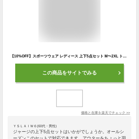
【10%OFF】スポーツウェア レディース 上下5点セット M〜2XL トレーニングウェア レディース 上下 ランニングウェア ジャージ ジムウェア フィットネスウェア ヨガウェア ウォーキング 上下 セット 部屋着 吸汗速乾 大きいサイズ おしゃれ 通年 送料無料
この商品をサイトでみる
価格と在庫を
楽天
でチェック
>>
ＹＳＬＡＩＷ６(60代・男性)
ジャージの上下5点セットはいかがでしょうか。オールシ
ーズンこのセットで対応できます。アウターをちょっと羽