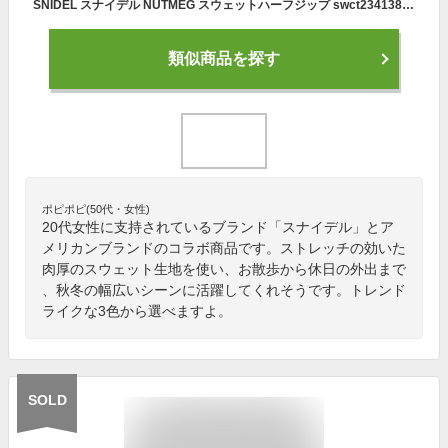
SNIDEL スナイデル NUTMEG スウェットハーフジップ swct234138 レディース トップス ナツメグ コラボ トレーナー ラフ リラックス カジュアル 2023秋 2023autumn セレクトショップムー
類似商品を探す
ポピポピ(50代・女性)
20代女性に支持されているブランド「スナイデル」とア
メリカンブランドのコラボ商品です。ストレッチの効いた
肉厚のスウェット生地を使い、お散歩から休日の外出まで
、秋冬の幅広いシーンに活躍してくれそうです。トレンド
ライクな3色から選べますよ。
SOLD