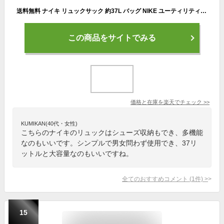
送料無料 ナイキ リュックサック 約37L バッグ NIKE ユーティリティ エリート バックパック2.0 ユニセックス スポーツバッグ 多機能 鞄 通勤 ビジネス 通学 普段使い カジュアル 普段使い メンズリュック カバン デイパック ブランド かばん/FN4173-010【ギフト不可】
この商品をサイトでみる
価格と在庫を
楽天
でチェック
>>
KUMIKAN(40代・女性)
こちらのナイキのリュックはシューズ収納もでき、多機能
なのもいいです。シンプルで男女問わず使用でき、37リ
ットルと大容量なのもいいですね。
全てのおすすめコメント
(
1
件)
>
15