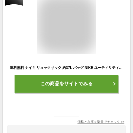
送料無料 ナイキ リュックサック 約37L バッグ NIKE ユーティリティ エリート バックパック2.0 ユニセックス スポーツバッグ 多機能 鞄 通勤 ビジネス 通学 普段使い カジュアル 普段使い メンズリュック カバン デイパック ブランド かばん/FN4173-010【ギフト不可】
この商品をサイトでみる
価格と在庫を
楽天
でチェック
>>