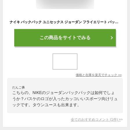
ナイキ バックパック ユニセックス ジョーダン フライエリート バットパック NIKE JD1107 野球 ベースボール バックパック リュック バッグ 一般 大人 野球用品 スポーツ 部活 運動 野球用バッグ 野球用バックパック 野球用リュック 快適|slz|
この商品をサイトでみる
価格と在庫を
楽天
でチェック
>>
だんご鼻
こちらの、NIKEのジョーダンバックパックは如何でしょ
うか？バスケのロゴが入ったカッコいいスポーツ向けリュ
ックです。タウンユースも出来ます。
全てのおすすめコメント
(
1
件)
>