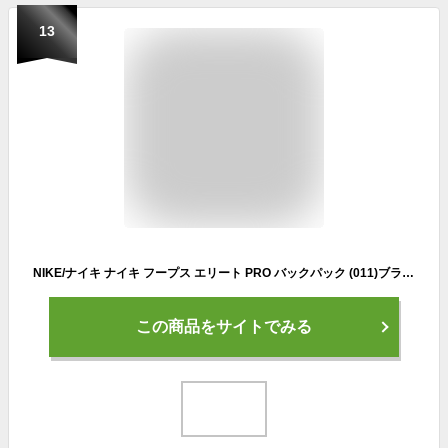
13
NIKE/ナイキ ナイキ フープス エリート PRO バックパック (011)ブラック/ブラック/(メタリッククールグレー) デイパック・ザック (BA5554) (011)ﾌﾞﾗｯｸ MISC
この商品をサイトでみる