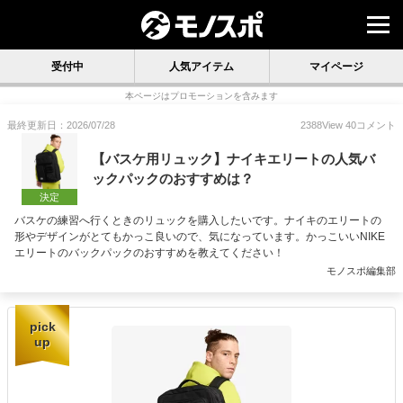
受付中
人気アイテム
マイページ
本ページはプロモーションを含みます
最終更新日：2026/07/28
2388
View
40
コメント
【バスケ用リュック】ナイキエリートの人気バ
ックパックのおすすめは？
決定
バスケの練習へ行くときのリュックを購入したいです。ナイキのエリートの
形やデザインがとてもかっこ良いので、気になっています。かっこいいNIKE
エリートのバックパックのおすすめを教えてください！
モノスポ編集部
pick
up