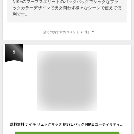
NIKEのフープスエリートのバックパックでシックなブラ
ックカラーデザインで男女問わず様々なシーンで使えて便
利です。
全てのおすすめコメント（3件）
5
送料無料 ナイキ リュックサック 約37L バッグ NIKE ユーティリティ エリート バックパック2.0 ユニセックス スポーツバッグ 多機能 鞄 通勤 ビジネス 通学 普段使い カジュアル 普段使い メンズリュック カバン デイパック ブランド かばん/FN4173-010【ギフト不可】