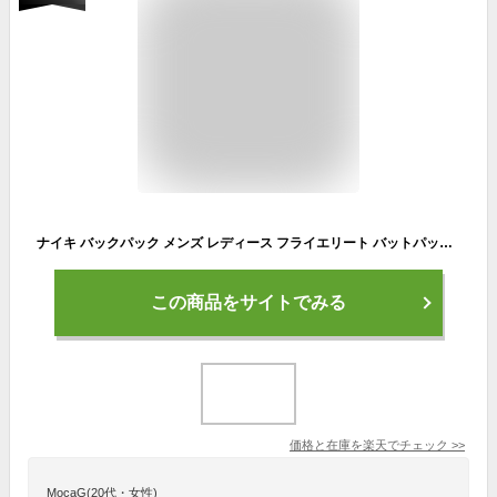
ナイキ バックパック メンズ レディース フライエリート バットパック NIKE JD1107 野球 ベースボール バックパック リュック バッグ 一般 大人 野球用品 スポーツ 部活 運動 野球用バッグ 野球用バックパック ZSPO 野球用リュック 快適|slz|
この商品をサイトでみる
価格と在庫を
楽天
でチェック
>>
MocaG(20代・女性)