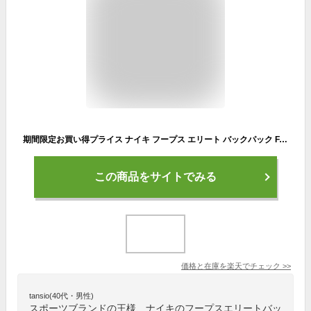
期間限定お買い得プライス ナイキ フープス エリート バックパック FA23 DX9786-100 ナイキ フープス エリート バックパック (32L) 長時間背負っても快適な状態が持続 チェストストラップ Airユニットを搭載してクッション性を高めたショルダーストラップ
この商品をサイトでみる
価格と在庫を
楽天
でチェック
>>
tansio(40代・男性)
スポーツブランドの王様、ナイキのフープスエリートバッ