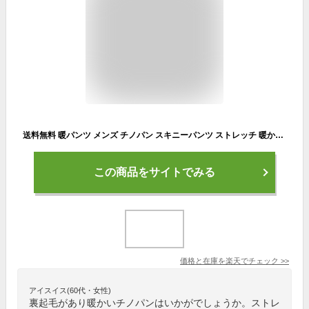
送料無料 暖パンツ メンズ チノパン スキニーパンツ ストレッチ 暖かい 裏起毛フリース スリムパンツ YKKファスナー 5ポケット 無地 美脚 ロングパンツ ボトムス メンズファッション メンズ 通販 新作 トップイズム ゆうパケ
この商品をサイトでみる
価格と在庫を
楽天
でチェック
>>
アイスイス(60代・女性)
裏起毛があり暖かいチノパンはいかがでしょうか。ストレ