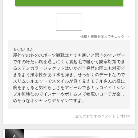
価格と在庫を
楽天
でチェック
>>
るんるんるん
屋外での冬のスポーツ観戦はとても寒いと思うのでレザー
で冬の冷たい風を通しにくく裏起毛で暖かく防寒対策でき
るステンカラージャケットはいかが？突然の雨にも対応で
きるよう撥水性があり水を弾き、せっかくのデートなので
スリムシルエットでスタイルが良く見えモデルさんの様に
腕をまくると男性らしさをアピールできカッコイイ！シン
プル無地なのでインナーやボトムスて幅広いコーデが楽し
めそうなオシャレなデザインですよ。
全てのおすすめコメント
(
1
件)
>
6