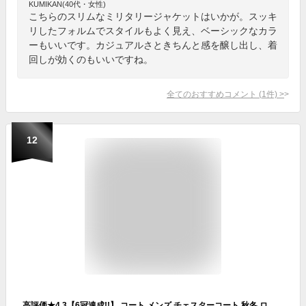
KUMIKAN(40代・女性)
こちらのスリムなミリタリージャケットはいかが。スッキ
リしたフォルムでスタイルもよく見え、ベーシックなカラ
ーもいいです。カジュアルさときちんと感を醸し出し、着
回しが効くのもいいですね。
全てのおすすめコメント
(
1
件)
>
12
高評価★4.3【6冠達成!!】 コート メンズ チェスターコート 秋冬 ロング 無地 ビジネス カジュアル コートメンズ 秋冬 ビジネスコート メンズ服 メンズコート 大きいサイズ ウール 冬コート ロングコート 防寒 【最大クーポン500円】【正規品】【お試し返品可能】