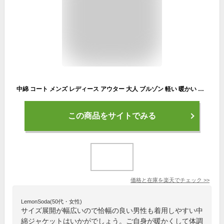
中綿 コート メンズ レディース アウター 大人 ブルゾン 軽い 暖かい コート ベンチコート ロングコート ジャケット 中綿ジャケット 冬コート フード付き カジュアル あったか スポーツ観戦 部活 運動 イベント サッカー キャンプ 大きいサイズ
この商品をサイトでみる
価格と在庫を
楽天
でチェック
>>
LemonSoda(50代・女性)
サイズ展開が幅広いので恰幅の良い男性も着用しやすい中
綿ジャケットはいかがでしょう。ご自身が暖かくして体調