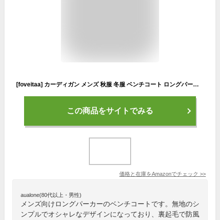
[foveitaa] カーディガン メンズ 秋服 冬服 ベンチコート ロングパーカー ジップアップ メンズ フード付き セーター 大きい サイズ ゆったり 裏起毛 厚手 防風 防寒 暖かい アウター ニット 無地 ジャケットbeige-XL
この商品をサイトでみる
価格と在庫を
Amazon
でチェック
>>
aualone(80代以上・男性)
メンズ向けロングパーカーのベンチコートです。無地のシ
ンプルでオシャレなデザインになっており、裏起毛で防風