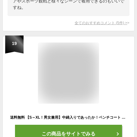
アやスポーツ観戦と様々なシーンで着用できるのもいいで
すね。
全てのおすすめコメント
(
5
件)
>
19
送料無料 【S～XL！男女兼用】中綿入りであったか！ベンチコート アウター レディース メンズ ユニセックス 男女兼用 無地 スポーツ観戦 サッカー バスケ 陸上 野球 部活 運動 防寒着 羽織り フード付き ゆったり S L XL
この商品をサイトでみる