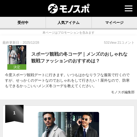
受付中
人気アイテム
マイページ
本ページはプロモーションを含みます
最終更新日：2025/12/28
531
View
21
コメント
スポーツ観戦の冬コーデ｜メンズのおしゃれな
観戦ファッションのおすすめは？
決定
今度スポーツ観戦デートに行きます。いつもはかなりラフな服装で行くので
すが、せっかくのデートなのでおしゃれをして行きたい！屋外なので、防寒
もできるかっこいいメンズ冬コーデを教えてください。
モノスポ編集部
1