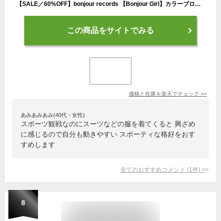
【SALE／60%OFF】bonjour records 【Bonjour Girl】カラーブロック スポーツジャケット ボンジュールレコード ジャケット・アウター ナイロンジャケット ブラック ベージュ【送料無料】
この商品をサイトでみる
価格と在庫を
楽天
でチェック
>>
あみあみあみ(40代・女性)
スポーツ観戦なのにスーツなどの服を着てくると 興ざめ
に感じるので自分も動きやすい スポーティな格好をおす
すめします
全てのおすすめコメント
(
1
件)
>
8