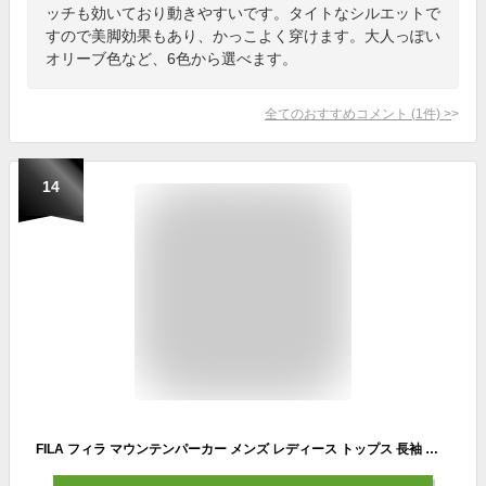
ッチも効いており動きやすいです。タイトなシルエットで
すので美脚効果もあり、かっこよく穿けます。大人っぽい
オリーブ色など、6色から選べます。
全てのおすすめコメント
(
1
件)
>
14
FILA フィラ マウンテンパーカー メンズ レディース トップス 長袖 マウンテンジャケット ジャンパー ウィンドブレーカー フルジップ 配色 羽織り 裏メッシュ 花粉付着防止加工 ゆったり ライトアウター アウトドア おしゃれ かっこいい 中学生 高校生 2023sp