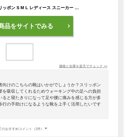
ガイドウォーカー スリッポン S M L レディース スニーカー シューズ 衝撃吸収 インソール コンフォートシューズ 歩きやすい 転びにくい 転倒防止 靴 軽い くつ 軽量 クツ 足 膝 腰 楽 運動靴 運動 歩行 補助 高齢者 お年寄り 老人 つまづき 防止
商品をサイトでみる
価格と在庫を
楽天
でチェック
>>
者向けのこちらの靴はいかがでしょうか？スリッポン
撃を吸収してくれるためウォーキング中の足への負担
いると寝たきりになって足や腰に痛みを感じる方が多
歩行の手助けになるような靴を上手く活用したいです
てのおすすめコメント（2件）