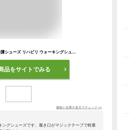
シニア 高齢者用 靴 介護シューズ リハビリ ウォーキングシューズ スニーカー ユニセックス ムーンスター moonstar ジャガー03 紳士 メンズ 婦人 レディース スポーツ用 2E マジックテープ 軽量 日本製 jaguar03 おすすめ母の日プレゼント 父の日プレゼント 敬老の日
商品をサイトでみる
価格と在庫を
楽天
でチェック
>>
キングシューズです。履き口がマジックテープで軽量