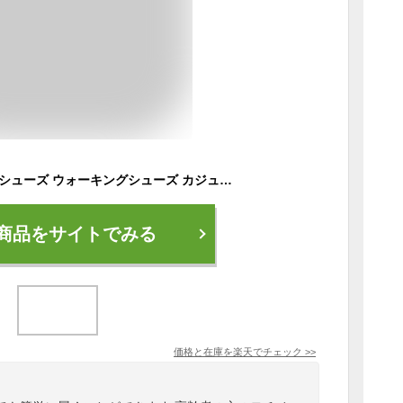
シニア 高齢者用 介護シューズ ウォーキングシューズ カジュアル リハビリ 婦人 靴 ウインブルドン L032 アサヒ ASAHI おすすめ 敬老の日
商品をサイトでみる
価格と在庫を
楽天
でチェック
>>