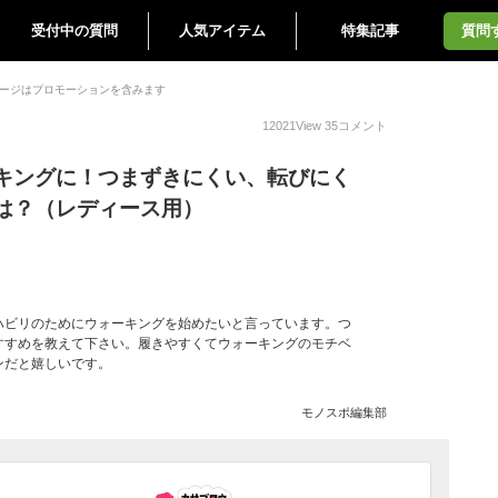
受付中の質問
人気アイテム
特集記事
質問
ージはプロモーションを含みます
12021
View
35
コメント
キングに！つまずきにくい、転びにく
は？（レディース用）
ハビリのためにウォーキングを始めたいと言っています。つ
すすめを教えて下さい。履きやすくてウォーキングのモチベ
ンだと嬉しいです。
モノスポ編集部