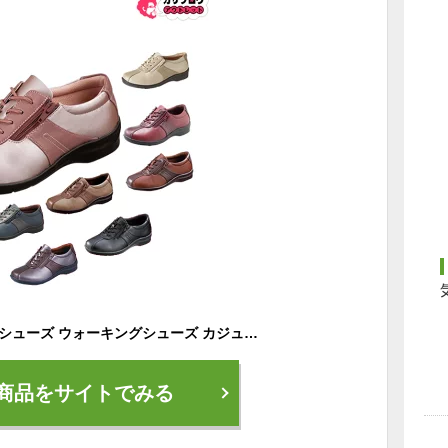
シニア 高齢者用 介護シューズ ウォーキングシューズ カジュアル リハビリ 婦人 靴 ムーンスター イブ レディース EVE 195 moonstar eve おしゃれ コンフォート おすすめ 敬老の日
商品をサイトでみる