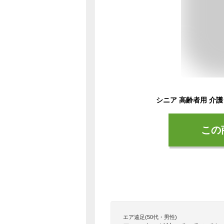
この
エア遠足(50代・男性)