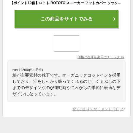
【ポイント10倍】ロトト ROTOTO スニーカー フットカバー ソックス SNEAKER FOOT COVER "ORGANIC COTTON" オーガニックコットン クルーソックス 靴下 レディース メンズ 2022春夏 R1355 【メール便可】0217
この商品をサイトでみる
価格と在庫を
楽天
でチェック
>>
strv.122(50代・男性)
綿が主要素材の靴下です。オーガニックコットインを採用
しており、汗をしっかり吸ってくれるのと、くるぶしの下
までのデザインなのが運動時やこれからの季節に最適なデ
ザインになっています。
全てのおすすめコメント
(
1
件)
>