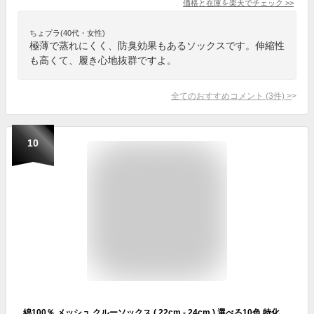
価格と在庫を
楽天
でチェック
>>
ちょプラ(40代・女性)
極薄で蒸れにくく、防臭効果もあるソックスです。伸縮性
も高くて、履き心地抜群ですよ。
全てのおすすめコメント
(
3
件)
>
10
綿100％ メッシュ クルーソックス ( 22cm - 24cm ) 選べる10色 特化 安い レディース 靴下 くつした くつ下 クルー カラー 夏 お洒落 おしゃれ 厚手 通気性 涼しい カジュアル 綿 超長綿 ルームソックス リブ 耐久性 スニーカー パンプス 伸縮 大人 カラフル 韓国