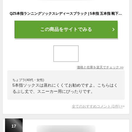
QZ5本指ランニングソックスレディースブラック | 5本指 五本指 靴下 ソックス レディース ランニング 夏用 水色 メンズ スポーツ くるぶし ショート スニーカー ピンク 紫
この商品をサイトでみる
価格と在庫を
楽天
でチェック
>>
ちょプラ(40代・女性)
5本指ソックスは蒸れにくくてお勧めですよ。こちらはく
るぶし丈で、スニーカー用にぴったりです。
全てのおすすめコメント
(
1
件)
>
17