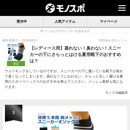
受付中
人気アイテム
マイページ
本ページはプロモーションを含みます
最終更新日：2025/08/15
830
View
25
コメント
【レディース用】蒸れない！臭わない！スニー
カーの下にさらっとはける夏用靴下のおすすめ
は？
決定
ウォーキングをしているのですが、スニーカーの下に履いている靴下が蒸れ
て臭くなってしまいます。蒸れなくてにおわない、さらっと涼しく履ける夏
用のスポーツソックスのおすすめを教えてください。メッシュ素材も気にな
ります。
モノスポ編集部
1