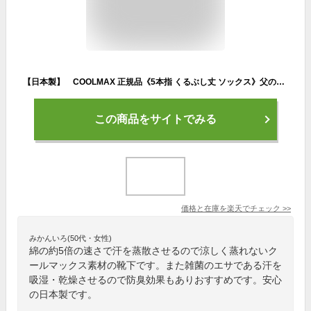
【日本製】 COOLMAX 正規品《5本指 くるぶし丈 ソックス》父の日ギフト ゴースト丈 靴下 蒸れない メンズ レディース あったか 吸汗 外反母趾予防 五本指ソックス 5本指ソックス スニーカー 運動靴 くるぶし ソックス ギフト プレゼント
この商品をサイトでみる
価格と在庫を
楽天
でチェック
>>
みかんいろ(50代・女性)
綿の約5倍の速さで汗を蒸散させるので涼しく蒸れないク
ールマックス素材の靴下です。また雑菌のエサである汗を
吸湿・乾燥させるので防臭効果もありおすすめです。安心
の日本製です。