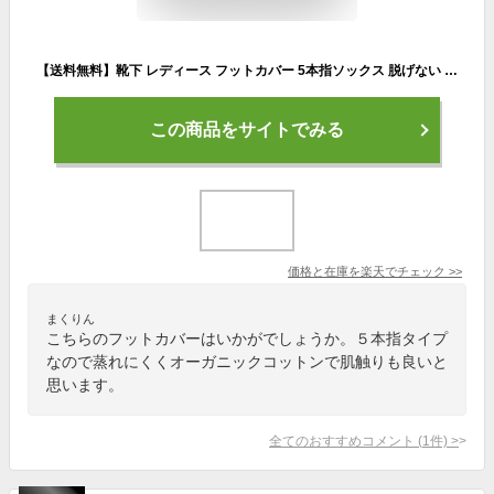
【送料無料】靴下 レディース フットカバー 5本指ソックス 脱げない おしゃれ シークレット5本指ソックス 日本製 5本指 五本指 5本指靴下 五本指ソックス 五本指靴下 くるぶし 綿 オーガニックコットン 蒸れない かわいい カバーソックス 水虫予防 スニーカーソックス 夏用
この商品をサイトでみる
価格と在庫を
楽天
でチェック
>>
まくりん
こちらのフットカバーはいかがでしょうか。５本指タイプ
なので蒸れにくくオーガニックコットンで肌触りも良いと
思います。
全てのおすすめコメント
(
1
件)
>