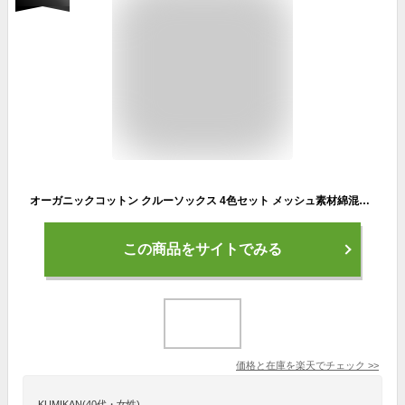
オーガニックコットン クルーソックス 4色セット メッシュ素材綿混レディース 靴下 抗菌防臭 吸水速乾(くつした 女性 おしゃれ 母の日 プレゼント かわいい ショート 通販 ナチュラル 春夏)
この商品をサイトでみる
価格と在庫を
楽天
でチェック
>>
KUMIKAN(40代・女性)