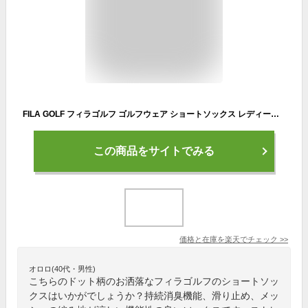
FILA GOLF フィラゴルフ ゴルフウェア ショートソックス レディース 靴下 ドット柄 滑り止め付き 持続消臭機能 底パイル 総柄 スニーカーソックス レギュラー丈 23 24 25 おしゃれ ブランド ロゴ テニス スポーツ ジョギング ランニング ギフト 春 夏 outfit
この商品をサイトでみる
価格と在庫を
楽天
でチェック
>>
オロロ(40代・男性)
こちらのドット柄のお洒落なフィラゴルフのショートソッ
クスはいかがでしょうか？持続消臭機能、滑り止め、メッ