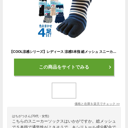
【COOL涼感シリーズ】レディース 涼感5本指 総メッシュ スニーカー丈ソックス 色おまかせ4足セット 涼しい 夏用 冷感 生地
この商品をサイトでみる
価格と在庫を
楽天
でチェック
>>
はちがつさん(70代・女性)
こちらのスニーカーソックスはいかがですか。総メッシュ
で５本指で通気性がよさそうで、キシリトール成分配合で