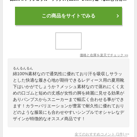
この商品をサイトでみる
価格と在庫を
楽天
でチェック
>>
るんるんるん
綿100%素材なので通気性に優れており汗を吸収しサラッ
とした快適な履き心地が期待できるレディース用の夏用靴
下はいかがでしょうか？メッシュ素材なので蒸れにくく太
めの口ゴムと短めの丈感が女性の脚を綺麗に見せる効果が
ありパンプスからスニーカーまで幅広く合わせる事ができ
ます！カラーバリエーションが豊富で耐久性に優れており
どのような服装にも合わせやすいシンプルでオシャレなデ
ザインが特徴的なオススメ商品です！
全てのおすすめコメント
(
1
件)
>