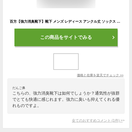
百方【強力消臭靴下】靴下 メンズ レディース アンクル丈 ソックス ギフトBOX付き6足組セット メンズ 靴下 臭わない 消臭 無臭 男女兼用 リブ ビジネス カジュアル 銀イオン 防臭 通気性抜群
この商品をサイトでみる
価格と在庫を
楽天
でチェック
>>
だんご鼻
こちらの、強力消臭靴下は如何でしょうか？通気性が抜群
でとても快適に感じれます。強力に臭いも抑えてくれる優
れものですよ。
全てのおすすめコメント
(
1
件)
>