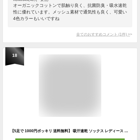
オーガニックコットンで肌触り良く、抗菌防臭・吸水速乾
性に優れています。メッシュ素材で通気性も良く、可愛い
4色カラーもいいですね
全てのおすすめコメント
(
1
件)
>
18
【5足で 1000円ポッキリ 送料無料】 吸汗速乾 ソックス レディース 夏 5足セット 12033 ショート丈 綿混 靴下 スニーカーソックス アンクル クール 涼しい 薄手 くるぶしソックス くつした まとめ買い かわいい シンプル 婦人靴下 ぽっきり ポイント消化 ポイント消費