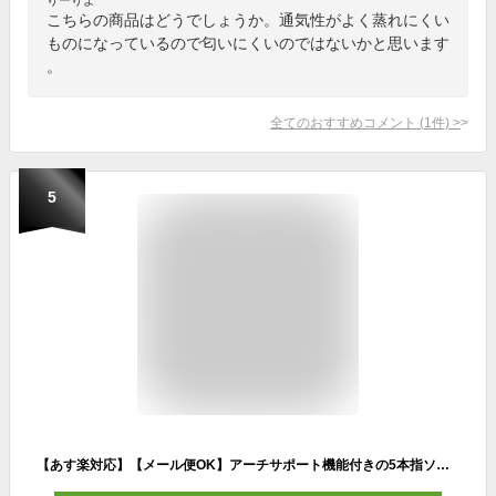
こちらの商品はどうでしょうか。通気性がよく蒸れにくい
ものになっているので匂いにくいのではないかと思います
。
全てのおすすめコメント
(
1
件)
>
5
【あす楽対応】【メール便OK】アーチサポート機能付きの5本指ソックス「2足組・抗菌スポーツソックス」 DHC レディース 靴下 ソックス 先丸滑り止め付き 抗菌 防臭 抗菌防臭 アーチサポート メッシュ くるぶし スニーカー スポーツ ムレにくい 2足組 newproduct