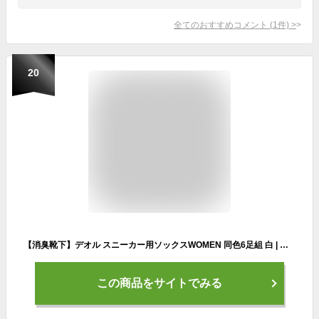
全てのおすすめコメント
(
1
件)
>
20
【消臭靴下】デオル スニーカー用ソックスWOMEN 同色6足組 白 | 臭わない 足 臭い下 デオルソックス レディース 消臭 消臭ソックス 足の臭い 汗 無臭 女性 まとめ買い 足臭 くつ下 スニーカーソックス 足汗 吸収 足臭い ソックス 【あす楽】
この商品をサイトでみる