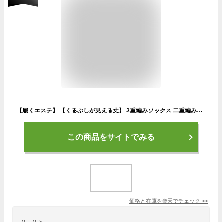
【履くエステ】 【くるぶしが見える丈】 2重編みソックス 二重編み靴下 シルク オーガニックコットン 靴下 レディース メンズ 男性 女性 厚手 暖かい 綿 綿100% 保湿 ソックス かかとケア つるつる 吸水 丈夫 蒸れない 涼しい 夏 冬 スニーカー イン スニーカーイン 夏 夏用
この商品をサイトでみる
価格と在庫を
楽天
でチェック
>>
りーりよ