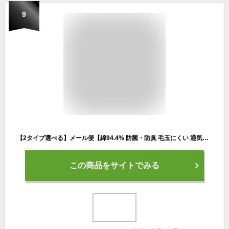
9
【2タイプ選べる】メール便【綿94.4% 防菌・防臭 毛玉にくい 通気性抜群 3足組】フットカバー 脱げない 靴下 スニーカーソックス ショート丈 伸縮性 汗や湿気を良く吸収 浅履きソックス スリッポン くつ下 ボートソックス
この商品をサイトでみる