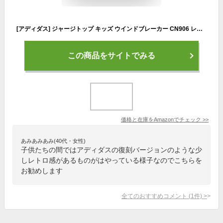
[アディダス] ジャージトップ キッズ ウインドブレーカー CN906 レジェンドインク/ビームイエロー/レジェンドインク(HM7132) J150
この商品をサイトでみる
価格と在庫を
Amazon
でチェック
>>
あみあみあみ(40代・女性)
子供たちの間ではアディダスの復刻バージョンのような少
しレトロ感があるものがはやっている様子なのでこちらを
お勧めします
全てのおすすめコメント
(
1
件)
>