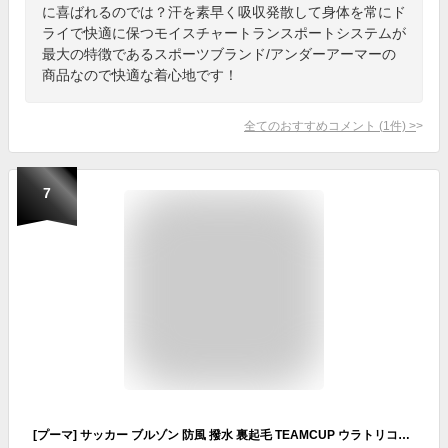
に喜ばれるのでは？汗を素早く吸収発散して身体を常にド
ライで快適に保つモイスチャートランスポートシステムが
最大の特徴であるスポーツブランド/アンダーアーマーの
商品なので快適な着心地です！
全てのおすすめコメント
(
1
件)
>
7
[プーマ] サッカー ブルゾン 防風 撥水 裏起毛 TEAMCUP ウラトリコット ウーブンジャケット 658812 メンズ 23年秋冬カラー レッド(01) 2XL