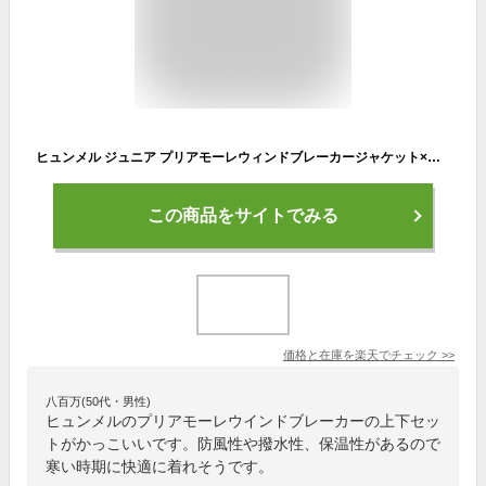
ヒュンメル ジュニア プリアモーレウィンドブレーカージャケット×ウインドブレーカーパンツ 上下セット hummel 【サッカー・フットサル】 ウェア Jr キッズ 子供 防風 撥水 保温 長袖 ロングパンツ セット (HJW2087-HJW2087P)
この商品をサイトでみる
価格と在庫を
楽天
でチェック
>>
八百万(50代・男性)
ヒュンメルのプリアモーレウインドブレーカーの上下セッ
トがかっこいいです。防風性や撥水性、保温性があるので
寒い時期に快適に着れそうです。