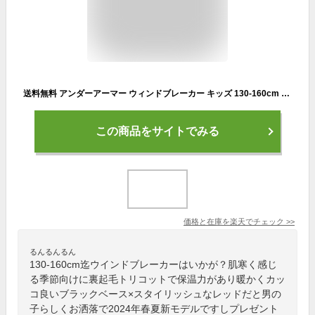
送料無料 アンダーアーマー ウィンドブレーカー キッズ 130-160cm 子供服 UNDER ARMOUR ジュニア 子ども用 ジャケット アウター 裏起毛トリコット 保温 はっ水 スポーツウェア こども ブランド 黒 茶色 ブラウン系 秋冬 アパレル/1381177
この商品をサイトでみる
価格と在庫を
楽天
でチェック
>>
るんるんるん
130-160cm迄ウインドブレーカーはいかが？肌寒く感じ
る季節向けに裏起毛トリコットで保温力があり暖かくカッ
コ良いブラックベース×スタイリッシュなレッドだと男の
子らしくお洒落で2024年春夏新モデルですしプレゼント