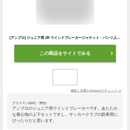
[アンブロ] ジュニア用 JR ウインドブレーカージャケット・パンツ上下セット UUJUJF41/UUJUJG41 裏地:トリコット起毛 (140, BLKxBLK ブラック)
この商品をサイトでみる
価格と在庫を
Amazon
でチェック
>>
グラスマン(60代・男性)
アンブロのジュニア用ウインドブレーカーです。あたたか
な着心地の上下セットですし、サッカークラブの防寒用に
ぴったりだと思います。