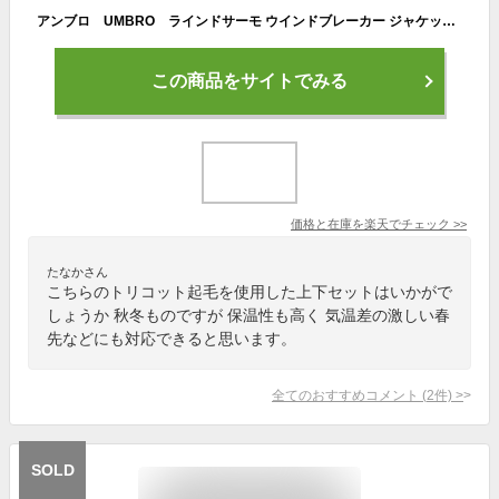
アンブロ UMBRO ラインドサーモ ウインドブレーカー ジャケット・パンツ上下セット 裏地:トリコット起毛 UUUQJF31/UUUQJG31 セットアップ メンズ ユニセックス セール サッカー フットサル 秋冬モデル
この商品をサイトでみる
価格と在庫を
楽天
でチェック
>>
たなかさん
こちらのトリコット起毛を使用した上下セットはいかがで
しょうか 秋冬ものですが 保温性も高く 気温差の激しい春
先などにも対応できると思います。
全てのおすすめコメント
(
2
件)
>
SOLD