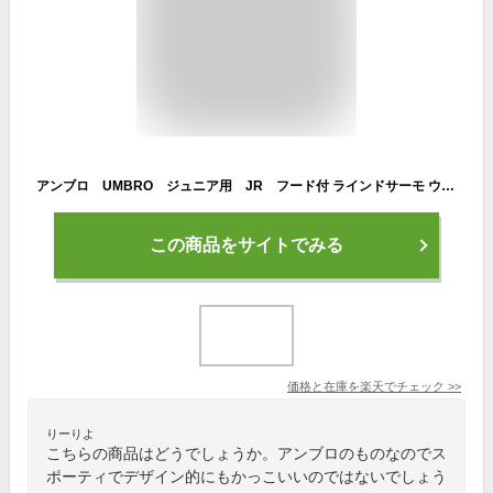
アンブロ UMBRO ジュニア用 JR フード付 ラインドサーモ ウインドブレーカー上下セット 裏地:トリコット起毛 UMJQJF30/UMJQJG30 キッズ 子供 ジャケット・パンツ セットアップ セール サッカー フットサル 秋冬モデル
この商品をサイトでみる
価格と在庫を
楽天
でチェック
>>
りーりよ
こちらの商品はどうでしょうか。アンブロのものなのでス
ポーティでデザイン的にもかっこいいのではないでしょう