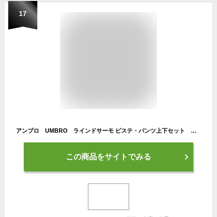
17
アンブロ UMBRO ラインドサーモ ピステ・パンツ上下セット 裏地:トリコット起毛 UUUQJF32/UUUQJG31 プルオーバー ウインドブレーカー上下セット セットアップ メンズ ユニセックス セール サッカー フットサル 秋冬モデル
この商品をサイトでみる