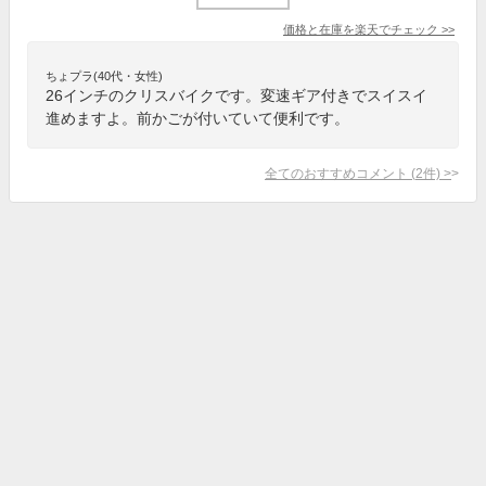
価格と在庫を
楽天
でチェック
>>
ちょプラ(40代・女性)
26インチのクリスバイクです。変速ギア付きでスイスイ
進めますよ。前かごが付いていて便利です。
全てのおすすめコメント
(
2
件)
>