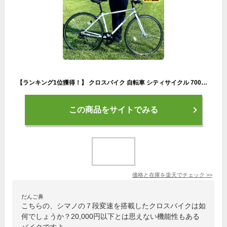
【ランキング1位獲得！】 クロスバイク 自転車 シティサイクル 700C 700×28C 27インチ シマノ 7段変速 おしゃれ 軽量 通学通勤 街乗り サイクリング アウトドア スポーツ メンズ レディース 大人用 即日出荷 ARCHNESS CRB7007-3
この商品をサイトでみる
価格と在庫を
楽天
でチェック
>>
だんご鼻
こちらの、シマノの７段変速を搭載したクロスバイクは如
何でしょうか？20,000円以下とは思えない機能性もある
バイクですよ。