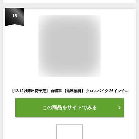
15
【12/12以降出荷予定】 自転車 【送料無料】 クロスバイク 26インチ 自転車 6段変速 カゴ クロスバイク 通勤 通学 【クロスバイク 通勤】 T-MCA266-43- ピンク カゴ付き クロスバイク シティクルーザー 700c 自転車 街乗り 当店自慢のオススメ商品
この商品をサイトでみる