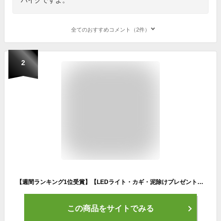
全てのおすすめコメント（2件）
2
【週間ランキング1位受賞】【LEDライト・カギ・泥除けプレゼント】クロスバイク シマノ21段変速 700×28C 自転車【メーカー直営店】 27インチ相当 700C 軽量 フェンダーセット NEXTYLE NX-7021-CR
この商品をサイトでみる