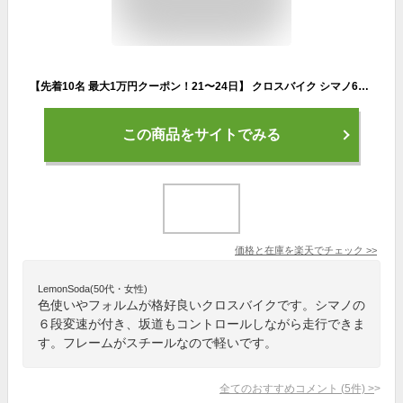
【先着10名 最大1万円クーポン！21〜24日】 クロスバイク シマノ6段変速搭載 700×28c |軽量 自転車 じてんしゃ 本体 シティサイクル アウトドア スポーツ メンズ レディース ギフト 送料無料 【GT100】
この商品をサイトでみる
価格と在庫を
楽天
でチェック
>>
LemonSoda(50代・女性)
色使いやフォルムが格好良いクロスバイクです。シマノの
６段変速が付き、坂道もコントロールしながら走行できま
す。フレームがスチールなので軽いです。
全てのおすすめコメント
(
5
件)
>