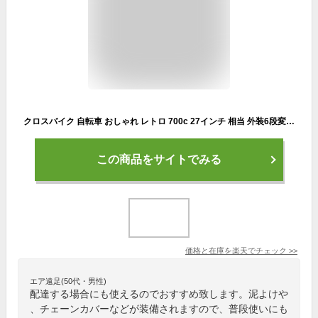
クロスバイク 自転車 おしゃれ レトロ 700c 27インチ 相当 外装6段変速 オートライト 420mm 480mm 街乗り 通勤通学【お客様組立】アウトレット a.n.design works CL426HD CL486HD
この商品をサイトでみる
価格と在庫を
楽天
でチェック
>>
エア遠足(50代・男性)
配達する場合にも使えるのでおすすめ致します。泥よけや
、チェーンカバーなどが装備されますので、普段使いにも