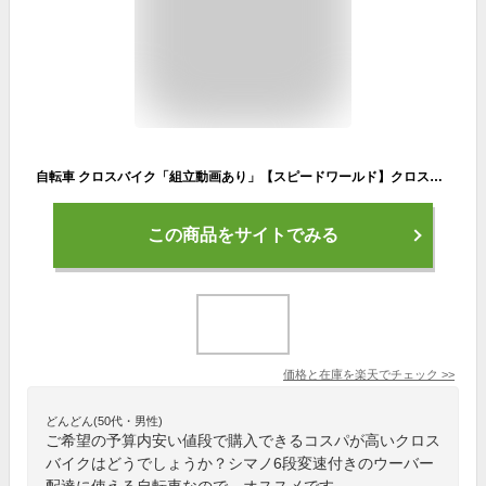
自転車 クロスバイク「組立動画あり」【スピードワールド】クロスバイク 700*28C(約27インチ) シマノ6段変速 自転車 軽量 スチールフレーム 初心者 おしゃれ オシャレ 黒 通勤 通学 大人 90%組立 送料無料 チャリンコ
この商品をサイトでみる
価格と在庫を
楽天
でチェック
>>
どんどん(50代・男性)
ご希望の予算内安い値段で購入できるコスパが高いクロス
バイクはどうでしょうか？シマノ6段変速付きのウーバー
配達に使える自転車なので、オススメです。