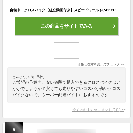
自転車 クロスバイク【組立動画付き】スピードワールド(SPEED WORLD)クロスバイク 700C(約27インチ) 6段変速 シマノ変速機 初心者 適用身長150cm以上 初心者 おしゃれ オシャレ 通勤 通学 大人 女性 学生
この商品をサイトでみる
価格と在庫を
楽天
でチェック
>>
どんどん(50代・男性)
ご希望の予算内、安い値段で購入できるクロスバイクはい
かがでしょうか？安くても走りやすいコスパが高いクロス
バイクなので、ウーバー配達バイトにおすすめです！
全てのおすすめコメント
(
3
件)
>
9