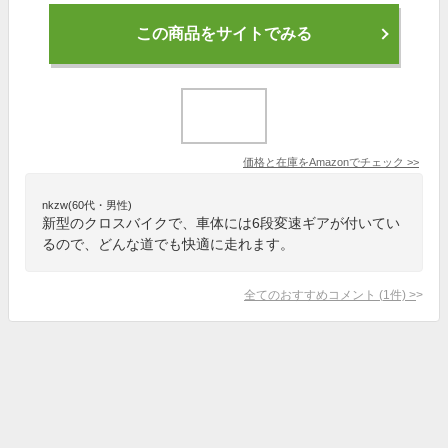
この商品をサイトでみる
価格と在庫を
Amazon
でチェック
>>
nkzw(60代・男性)
新型のクロスバイクで、車体には6段変速ギアが付いてい
るので、どんな道でも快適に走れます。
全てのおすすめコメント
(
1
件)
>