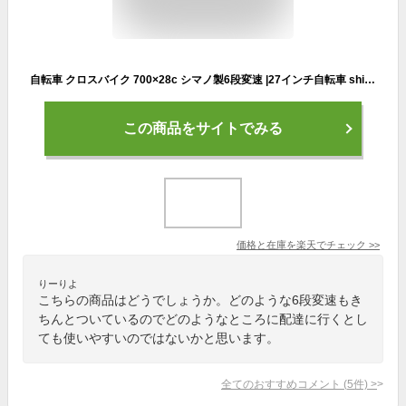
自転車 クロスバイク 700×28c シマノ製6段変速 |27インチ自転車 shimano変速機 シティサイクル 自転車本体 じてんしゃ 街乗り スポーツ サイクリング 定番 通勤 通学 入学 ギフト 送料無料 [CL266][本]
この商品をサイトでみる
価格と在庫を
楽天
でチェック
>>
りーりよ
こちらの商品はどうでしょうか。どのような6段変速もき
ちんとついているのでどのようなところに配達に行くとし
ても使いやすいのではないかと思います。
全てのおすすめコメント
(
5
件)
>