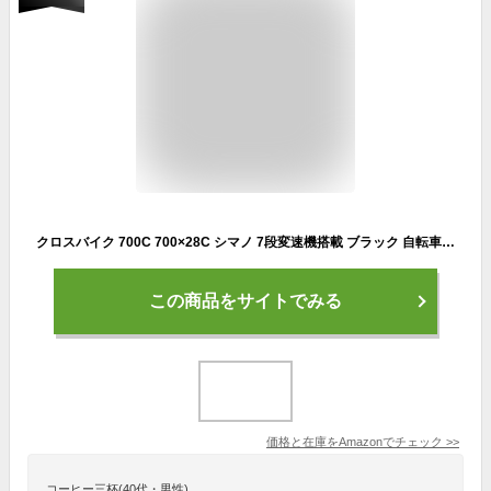
クロスバイク 700C 700×28C シマノ 7段変速機搭載 ブラック 自転車 アイトン 本州 ARCHNESS CRB7007-3 (ブラック)
この商品をサイトでみる
価格と在庫を
Amazon
でチェック
>>
コーヒー三杯(40代・男性)