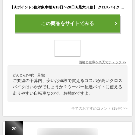
【★ポイント5倍対象車種★18日〜20日★最大31倍】 クロスバイク シマノ6段変速搭載 700×28c |軽量 自転車 じてんしゃ 本体 シティサイクル アウトドア スポーツ メンズ レディース ギフト 送料無料 【CL266】
この商品をサイトでみる
価格と在庫を
楽天
でチェック
>>
どんどん(50代・男性)
ご要望の予算内、安いお値段で買えるコスパが高いクロス
バイクはいかがでしょうか？ウーバー配達バイトに使える
走りやすい自転車なので、お勧めですよ。
全てのおすすめコメント
(
18
件)
>
20