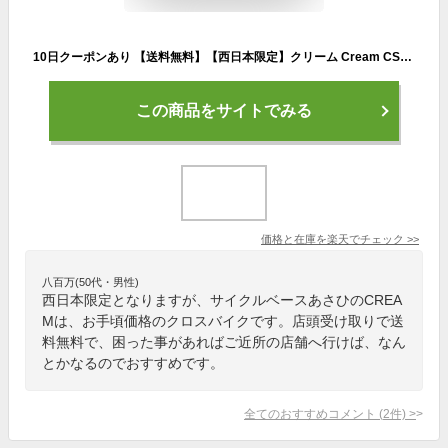
10日クーポンあり 【送料無料】【西日本限定】クリーム Cream CS（クリーム シーエス）-L 26インチ クロスバイク 自転車【CB2004】 10日クーポン利用で最大2000円OFF&ポイント最大26倍
この商品をサイトでみる
価格と在庫を
楽天
でチェック
>>
八百万(50代・男性)
西日本限定となりますが、サイクルベースあさひのCREA
Mは、お手頃価格のクロスバイクです。店頭受け取りで送
料無料で、困った事があればご近所の店舗へ行けば、なん
とかなるのでおすすめです。
全てのおすすめコメント
(
2
件)
>