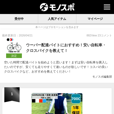
受付中
人気アイテム
マイページ
本ページはプロモーションを含みます
最終更新日：2026/04/21
882
View
23
コメント
ウーバー配達バイトにおすすめ！安い自転車・
クロスバイクを教えて！
決定
空いた時間で配達バイトを始めようと思います！まずは安い自転車を購入し
たいのですが、安くても走りやすくて速いものが欲しいです！コスパの良い
クロスバイクなど、おすすめを教えてください！
モノスポ編集部
1