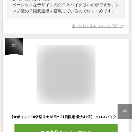
ベーシックなデザインのクロスバイクはいかがですか。シ
マノ製の７段変速機を搭載しているのでおすすめです。
全てのおすすめコメント
(
2
件)
>
21
【★ポイント10倍祭り★18日〜21日限定 最大41倍】 クロスバイク シマノ6段変速搭載 26インチ |鍵・ライト付き 軽量 自転車 じてんしゃ 本体 シティサイクル スポーツ メンズ レディース 送料無料 【FUCL266】