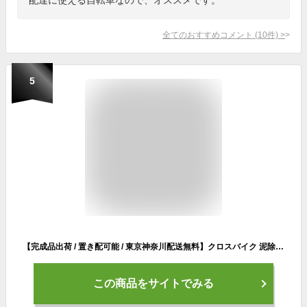
全てのおすすめコメント
(
10
件)
>
5
【完成品出荷 / 置き配可能 / 東京神奈川配送無料】クロスバイク 泥除け・ライト・カギプレゼント 軽量 自転車 700×28C シマノ21段変速 スポーツバイク ネクスタイル NEXTYLE NX-7021-CR 初心者 おしゃれ 女性 男性 通勤 通学 自転車本体
この商品をサイトでみる