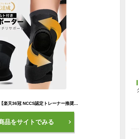
＼5%OFFクーポン／【楽天36冠 NCCS認定トレーナー推奨】 膝サポーター 大きい サイズ スポーツ 薄手 ひざ サポーター マジックテープ ランニング マラソン バスケ バレー メンズ レディース 女性用 靭帯 炎 半月板 ジャンパー 膝 関節 高齢者 転倒防止 軽減
商品をサイトでみる