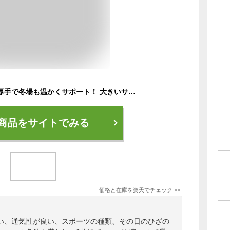
膝サポーター 大きめ厚手で冬場も温かくサポート！ 大きいサイズ スポーツ 加圧ベルト付き 怪我防止 衝撃保護 ランニング バスケ サッカー 膝固定 M L XL XXL 通気性 伸縮性 吸汗性 男女兼用 左右兼用 高齢者 レビュープレゼント
商品をサイトでみる
価格と在庫を
楽天
でチェック
>>
い、通気性が良い、スポーツの種類、その日のひざの