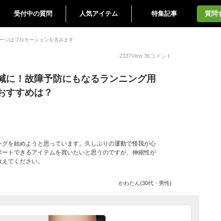
受付中の質問
人気アイテム
特集記事
質問
ージはプロモーションを含みます
2337
View
36
コメント
減に！故障予防にもなるランニング用
おすすめは？
ングを始めようと思っています。久しぶりの運動で怪我が心
ポートできるアイテムを買いたいと思うのですが、伸縮性が
教えてください。
かわたん(30代・男性)