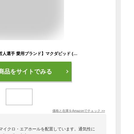
【東京ヤクルト 山田哲人選手 愛用ブランド】マクダビッド (McDavid) ひざ 膝 サポーター M4192 ダブルニーラップ 左右兼用 固定 圧迫 ダブルラップ S ブラック スポーツ 日常生活
商品をサイトでみる
価格と在庫を
Amazon
でチェック
>>
にマイクロ・エアホールを配置しています。通気性に