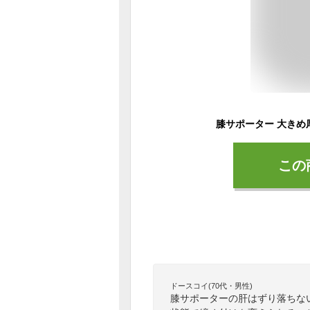
この
ドースコイ(70代・男性)
膝サポーターの肝はずり落ちな