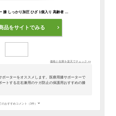
バンテリン サポーター 膝 しっかり加圧 ひざ 1個入り 高齢者 女性用 男性用 登山 スポーツ M／L 大きいサイズ 膝サポーター バネ 薄手 膝あて 膝当て 左右兼用 おすすめ ブラック 予防 コーワ 医療用 でも使われる安心の 日本製 敬老の日
商品をサイトでみる
価格と在庫を
楽天
でチェック
>>
サポーターをオススメします。医療用膝サポーターで
ポートする左右兼用のケガ防止の保護用おすすめの膝
てのおすすめコメント（3件）