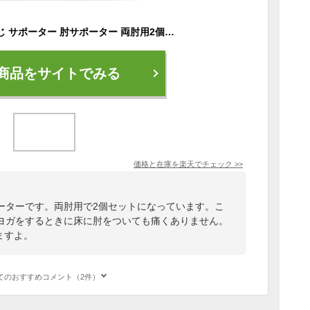
エルボースリーブ ひじ サポーター 肘サポーター 両肘用2個セット メンズ ボディビル ブラック 黒 宅トレ ギフト 男性 ギフト 女性 自宅 トレーニング 健康器具 健康グッズ 健康 携帯用 筋力トレーニング スポーツ 運動 ヒジサポーター ダイエット 筋トレ器具
商品をサイトでみる
価格と在庫を
楽天
でチェック
>>
ーターです。両肘用で2個セットになっています。こ
ヨガをするときに床に肘をついても痛くありません。
ますよ。
てのおすすめコメント（2件）