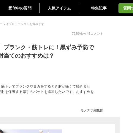
受付中の質問
人気アイテム
特集記事
質問
ージはプロモーションを含みます
7230
View
45
コメント
】プランク・筋トレに！黒ずみ予防で
肘当てのおすすめは？
、筋トレでプランクやヨガをするとき肘が痛くて続きませ
で肘を保護する厚手のパットを追加したいです。おすすめを
モノスポ編集部