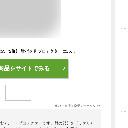
【19日20時〜26日01:59 P2倍】 肘パッド プロテクター エルボガード バイク 自転車 スケボー 肘当て 2個セット 痛み軽減 サポーター キーパー パット フリーサイズ 格闘技 キックボクシング スノーボード BMX サバゲー インラインスケート バレー バスケ
商品をサイトでみる
価格と在庫を
楽天
でチェック
>>
肘パッド・プロテクターです。肘の部分をピッタリと