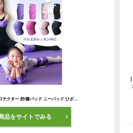
膝プロテクター 肘プロテクター 肘/膝パッド ニーパッド ひざパット スケートボードプロテクター ローラースケート 男女 子供用 両膝セット バレエ ダンス ランニング バスケ 通気性hx05d
商品をサイトでみる