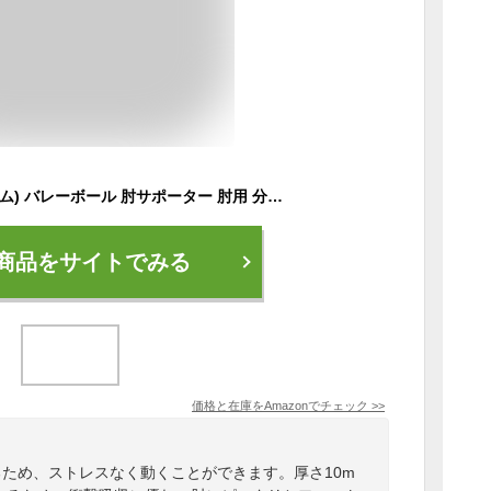
D&M(ディーアンドエム) バレーボール 肘サポーター 肘用 分割パッド 10mm 薄型 大人用 1個入 黒 フリーサイズ D-738 セパレートサイド エルボーパッド ディファンク 衝撃 通気 伸縮 吸汗 サポート ユニセックス JVA公認
商品をサイトでみる
価格と在庫を
Amazon
でチェック
>>
るため、ストレスなく動くことができます。厚さ10m