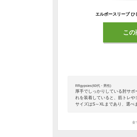
この
RRgypsies(60代・男性)
厚手でしっかりしている肘サポ
れを装着していると、筋トレや
サイズはS～XLまであり、選べ
全