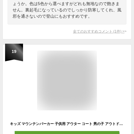
ょうか。色は5色から選べますがどれも無地なので飽きま
せん。裏起毛になっているのでしっかり防寒してくれ、風
邪を通さないので登山にもおすすめです。
全てのおすすめコメント
(
1
件)
>
19
キッズ マウンテンパーカー 子供用 アウター コート 男の子 アウトドアジャケット フード付き ウインドブレーカー 春秋冬 子ども 登山 ウィンドシェルジャケット レインコート 男女児兼用軽量 防風 防寒 撥水 遠足旅行 綿裏地 ブルー130cm