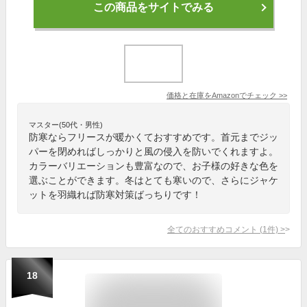
この商品をサイトでみる
価格と在庫を
Amazon
でチェック
>>
マスター(50代・男性)
防寒ならフリースが暖かくておすすめです。首元までジッ
パーを閉めればしっかりと風の侵入を防いでくれますよ。
カラーバリエーションも豊富なので、お子様の好きな色を
選ぶことができます。冬はとても寒いので、さらにジャケ
ットを羽織れば防寒対策ばっちりです！
全てのおすすめコメント
(
1
件)
>
18