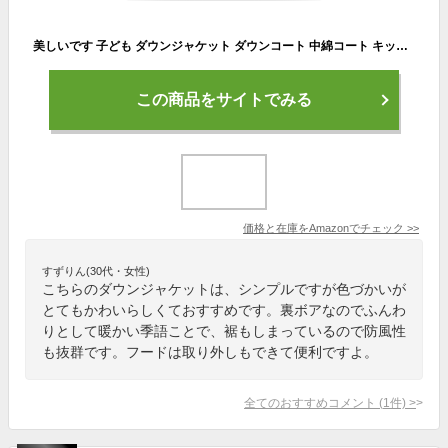
美しいです 子ども ダウンジャケット ダウンコート 中綿コート キッズ 防寒 フード付き アウター 男の子 冬 ボーイズ (130CM, ロイヤルブルー)
この商品をサイトでみる
価格と在庫を
Amazon
でチェック
>>
すずりん(30代・女性)
こちらのダウンジャケットは、シンプルですが色づかいが
とてもかわいらしくておすすめです。裏ボアなのでふんわ
りとして暖かい季語ことで、裾もしまっているので防風性
も抜群です。フードは取り外しもできて便利ですよ。
全てのおすすめコメント
(
1
件)
>