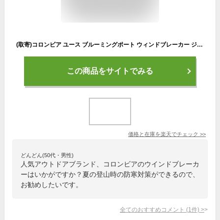
(取寄)コロンビア ユース ブルーミングポート ウィンドブレーカー ジャケット Columbia Youth Bloomingport Windbreaker Jacket Azul/Collegiate Navy 送料無料
この商品をサイトでみる
価格と在庫を
楽天
でチェック
>>
どんどん(50代・男性)
人気アウトドアブランド、コロンビアのウインドブレーカ
ーはいかがですか？夏の登山時の防寒対策ができるので、
お勧めしたいです。
全てのおすすめコメント
(
1
件)
>