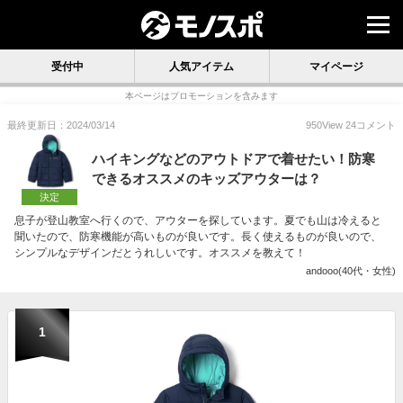
受付中
人気アイテム
マイページ
本ページはプロモーションを含みます
最終更新日：2024/03/14
950
View
24
コメント
ハイキングなどのアウトドアで着せたい！防寒
できるオススメのキッズアウターは？
決定
息子が登山教室へ行くので、アウターを探しています。夏でも山は冷えると
聞いたので、防寒機能が高いものが良いです。長く使えるものが良いので、
シンプルなデザインだとうれしいです。オススメを教えて！
andooo(40代・女性)
1