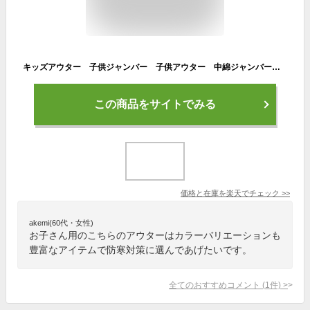
キッズアウター 子供ジャンバー 子供アウター 中綿ジャンバー キッズアウター男の子 男の子アウター 女の子アウター キッズコート キッズジャンバー110/120/130/140/150/160子供コート 子供ジャンバー 子供ベスト 防寒 防風
この商品をサイトでみる
価格と在庫を
楽天
でチェック
>>
akemi(60代・女性)
お子さん用のこちらのアウターはカラーバリエーションも
豊富なアイテムで防寒対策に選んであげたいです。
全てのおすすめコメント
(
1
件)
>