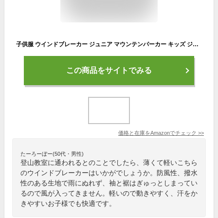
子供服 ウインドブレーカー ジュニア マウンテンパーカー キッズ ジャケット 男の子 ジャンパー 子供 女の子 レインコート 雨合羽 フード付き アウトドアジャケット 両面着用 多機能 防風 防水 防寒 軽量 登山 ランニング 遠足 グリーン 150
この商品をサイトでみる
価格と在庫を
Amazon
でチェック
>>
たーろーぼー(50代・男性)
登山教室に通われるとのことでしたら、薄くて軽いこちら
のウインドブレーカーはいかがでしょうか。防風性、撥水
性のある生地で雨にぬれず、袖と裾はぎゅっとしまってい
るので風が入ってきません。軽いので動きやすく、汗をか
きやすいお子様でも快適です。