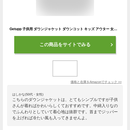
Getupp 子供用 ダウンジャケット ダウンコット キッズ アウター 女の子 男の子 子供服 綿コート 帽子付き 厚手 防寒 暖かい アウターウエア 男女兼用 キッズ服 綿服 登山 防風 旅行 秋 冬 100-160cm (ブラック,110cm)
この商品をサイトでみる
価格と在庫を
Amazon
でチェック
>>
はしかな(50代・女性)
こちらのダウンジャケットは、とてもシンプルですが子供
さんが着ればかわいらしくておすすめです。中綿入りなの
でふんわりとしていて着心地は抜群です。首までジッパー
を上げれば冷たい風も入ってきませんよ。