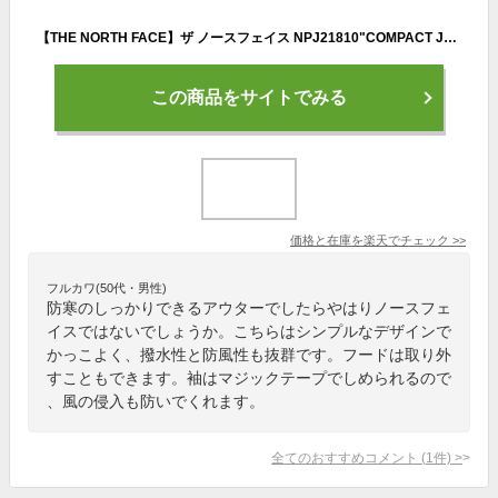
【THE NORTH FACE】ザ ノースフェイス NPJ21810"COMPACT JACKET"(キッズ/ベビー) コンパクト ジャケット マウンテンパーカー ウインドブレーカー アウター アウトドア 男の子 女の子 子供服 防風 撥水 3カラー 国内正規 2021SS
この商品をサイトでみる
価格と在庫を
楽天
でチェック
>>
フルカワ(50代・男性)
防寒のしっかりできるアウターでしたらやはりノースフェ
イスではないでしょうか。こちらはシンプルなデザインで
かっこよく、撥水性と防風性も抜群です。フードは取り外
すこともできます。袖はマジックテープでしめられるので
、風の侵入も防いでくれます。
全てのおすすめコメント
(
1
件)
>