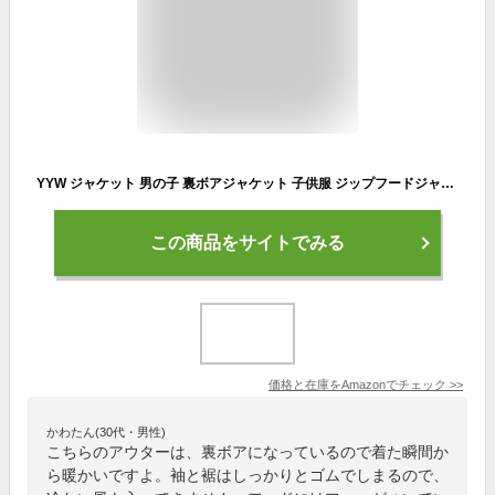
YYW ジャケット 男の子 裏ボアジャケット 子供服 ジップフードジャケット アウター 中綿 無地 保温 暖かい 帽子付き 登山 防風 防寒 綿服 コート ボーイズ (アシッドブルー,140)
この商品をサイトでみる
価格と在庫を
Amazon
でチェック
>>
かわたん(30代・男性)
こちらのアウターは、裏ボアになっているので着た瞬間か
ら暖かいですよ。袖と裾はしっかりとゴムでしまるので、