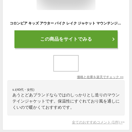
コロンビア キッズ アウター パイク レイク ジャケット マウンテンジャケット Columbia Youth Pike Lake Jacket Nocturnal 送料無料
この商品をサイトでみる
価格と在庫を
楽天
でチェック
>>
s.i(40代・女性)
あうとどあブランドならではのしっかりとし造りのマウン
テインジャケットです。保温性にすぐれており風を通しに
くいので暖かくておすすめです。
全てのおすすめコメント
(
1
件)
>