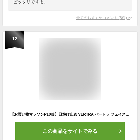
ピッタリですよ。
全てのおすすめコメント
(
8
件)
>
12
【お買い物マラソンP10倍】日焼け止め VERTRA バートラ フェイススティック シェーン ドリアン FACE STICK SHANE DORIAN KONA GOLD SPF38 UVケア 紫外線ケア ウォータープルーフ 顔用 海水浴 サーフィン サーフ マリンスポーツ アルコールフリー 日本製 正規品
この商品をサイトでみる