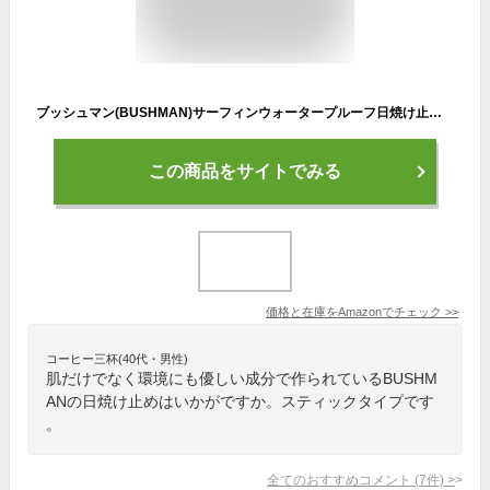
ブッシュマン(BUSHMAN)サーフィンウォータープルーフ日焼け止め スティック UV (SPF50+ PA++++)20g,登山アスリートサーフィンスポーツ用 サンゴに優しい 無添加 ベタつかない 白浮きなし 持ち運び便利 アウトドア ゴルフ ランニング用
この商品をサイトでみる
価格と在庫を
Amazon
でチェック
>>
コーヒー三杯(40代・男性)
肌だけでなく環境にも優しい成分で作られているBUSHM
ANの日焼け止めはいかがですか。スティックタイプです
。
全てのおすすめコメント
(
7
件)
>