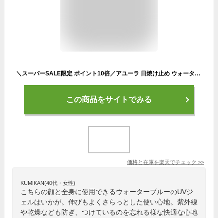
＼スーパーSALE限定 ポイント10倍／アユーラ 日焼け止め ウォーターフィールUVジェルα フェイス・ボディ用 日やけ止め 75g SPF50+ PA++++ ウォータープルーフタイプアユーラAYURA
この商品をサイトでみる
価格と在庫を
楽天
でチェック
>>
KUMIKAN(40代・女性)
こちらの顔と全身に使用できるウォーターブルーのUVジ
ェルはいかが。伸びもよくさらっとした使い心地。紫外線
や乾燥なども防ぎ、つけているのを忘れる様な快適な心地