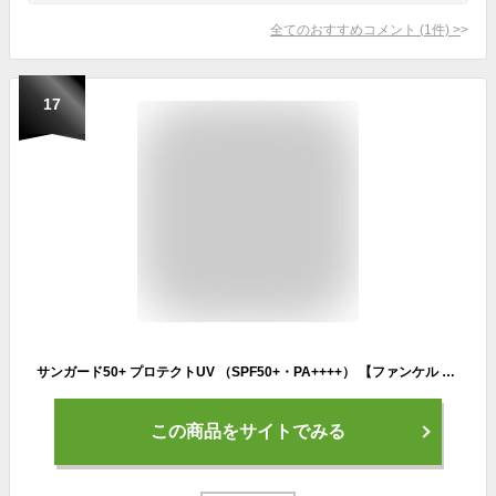
全てのおすすめコメント
(
1
件)
>
17
サンガード50+ プロテクトUV （SPF50+・PA++++） 【ファンケル 公式】[FANCL 日焼け止め 日焼けどめ uv 無添加 ウォータープルーフ 全身用 紫外線対策 化粧品 ボディ 乾燥 uvミルク メイク下地 化粧下地 下地 ノンケミカル]
この商品をサイトでみる