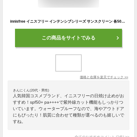
innisfree イニスフリー インテンシブシリーズ サンスクリーン 各50ml spf50+ pa++++ ウォータープルーフ 日焼け止め 単品 韓国コスメ 正規品
この商品をサイトでみる
価格と在庫を
楽天
でチェック
>>
きんにくん(20代・男性)
人気韓国コスメブランド、イニスフリーの日焼け止めがお
すすめ！spf50+ pa++++で紫外線カット機能もしっかりつ
いています。ウォータープルーフなので、海やアウトドア
にもぴったり！肌質に合わせて種類が選べるのも嬉しいで
すね。
全てのおすすめコメント
(
1
件)
>