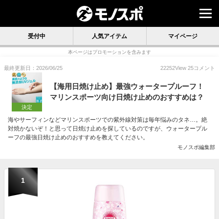
受付中
人気アイテム
マイページ
本ページはプロモーションを含みます
最終更新日：2026/06/25
22252
View
25
コメント
【海用日焼け止め】最強ウォータープルーフ！
マリンスポーツ向け日焼け止めのおすすめは？
決定
海やサーフィンなどマリンスポーツでの紫外線対策は毎年悩みのタネ…。絶
対焼かないぞ！と思って日焼け止めを探しているのですが、ウォータープル
ーフの最強日焼け止めのおすすめを教えてください。
モノスポ編集部
1