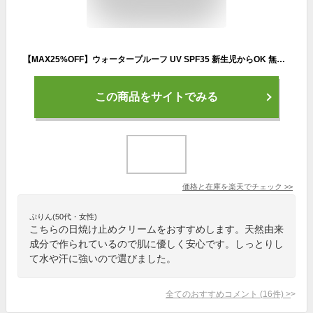
【MAX25%OFF】ウォータープルーフ UV SPF35 新生児からOK 無添加 99%天然由来！ウォータープルーフ UV ミルク 【公式】アロベビー ウォータープルーフ UVミルク 赤ちゃん ベビー こども 日焼け止め クリーム 国産 オーガニック 紫外線 対策 海 プール
この商品をサイトでみる
価格と在庫を
楽天
でチェック
>>
ぷりん(50代・女性)
こちらの日焼け止めクリームをおすすめします。天然由来
成分で作られているので肌に優しく安心です。しっとりし
て水や汗に強いので選びました。
全てのおすすめコメント
(
16
件)
>