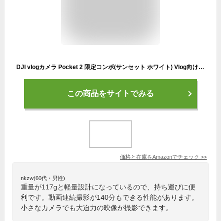
DJI vlogカメラ Pocket 2 限定コンボ(サンセット ホワイト) Vlog向け4Kカメラ アクションカメラ 3軸モーター搭載ジンバル 64MP写真 フェイス トラッキング YouTube/TikTok動画撮影 Android & iPhone対応のポータブル ビデオカメラ
この商品をサイトでみる
価格と在庫を
Amazon
でチェック
>>
nkzw(60代・男性)
重量が117gと軽量設計になっているので、持ち運びに便
利です。動画連続撮影が140分もできる性能があります。
小さなカメラでも大迫力の映像が撮影できます。