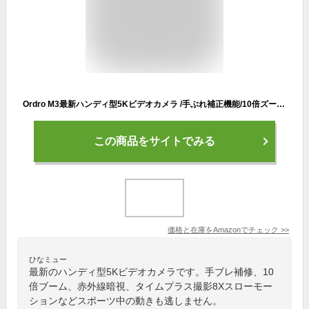
Ordro M3最新ハンディ型5Kビデオカメラ /手ぶれ補正機能/10倍ズーム/赤外線暗視/タイムラプス撮影/8Xスローモーション/Webカメラ/WiFiアプリ接続
この商品をサイトでみる
価格と在庫を
Amazon
でチェック
>>
ひなミュー
最新のハンディ型5Kビデオカメラです。手ブレ補修、10
倍ブーム、赤外線暗視、タイムプラス撮影8Xスローモー
ションなどスポーツ中の動きも逃しません。