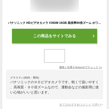
パナソニック HDビデオカメラ V360M 16GB 高倍率90倍ズーム ホワイト HC-V360M-W (整備済み品)
この商品をサイトでみる
価格と在庫を
Amazon
でチェック
>>
グラスマン(60代・男性)
パナソニックのＨＤビデオカメラです。軽くて扱いやすく
、高画質・９０倍ズームなので、運動会などの撮影用に使
い心地がいいと思います。
全てのおすすめコメント
(
1
件)
>