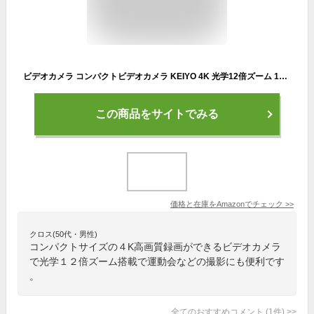
ビデオカメラ コンパクトビデオカメラ KEIYO 4K 光学12倍ズーム 180度回転のバリアングルスクリーン AN-S101
この商品をサイトでみる
価格と在庫を
Amazon
でチェック
>>
クロス(50代・男性)
コンパクトサイズの４K高画質録画ができるビデオカメラ
で光学１２倍ズーム搭載で運動会などの撮影にも便利です
。
全てのおすすめコメント
(
1
件)
>