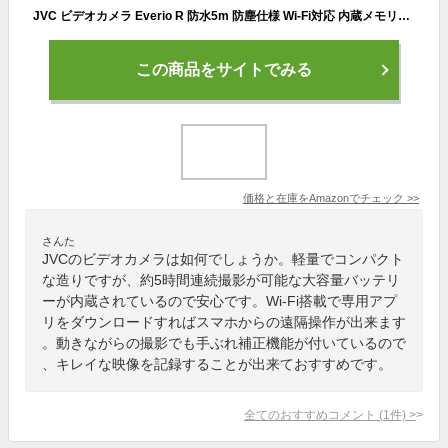
JVC ビデオカメラ Everio R 防水5m 防塵仕様 Wi-Fi対応 内蔵メモリー64GB ブラウン GZ-RX600-T
この商品をサイトでみる
価格と在庫を
Amazon
でチェック
>>
さんた
JVCのビデオカメラは如何でしょうか。軽量でコンパクト
な造りですが、約5時間連続撮影が可能な大容量バッテリ
ーが内蔵されているので安心です。Wi-Fi搭載で専用アプ
リをダウンロードすればスマホからの遠隔操作が出来ます
。動きながらの撮影でも手ぶれ補正機能が付いているので
、キレイな映像を記録することが出来ておすすめです。
全てのおすすめコメント
(
1
件)
>