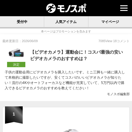
受付中
人気アイテム
マイページ
本ページはプロモーションを含みます
最終更新日：2026/06/09
7085
View
18
コメント
【ビデオカメラ】運動会に！コスパ最強の安い
ビデオカメラのおすすめは？
決定
子供の運動会用にビデオカメラを購入したいです。ミニ三脚も一緒に購入し
て本格的に撮影したいですが、安くてコスパのいいビデオカメラが知りた
い！流行の4Kやオートフォーカスなど機能が充実していて、5万円以内で購
入できるビデオカメラのおすすめを教えてください！
モノスポ編集部
1