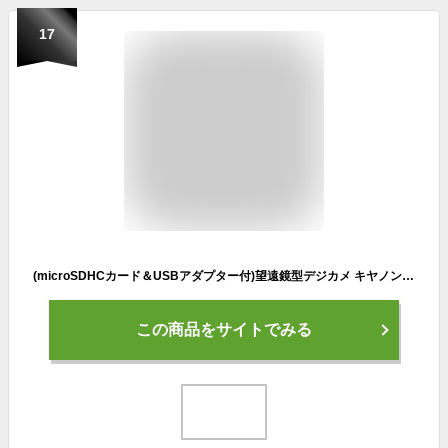
17
(microSDHCカード＆USBアダプター付)望遠鏡型デジカメ キヤノン(Canon) PowerShot ZOOM (4838C001) パワーショットズーム スポーツ観戦 野鳥観察 動画撮影 バードウォッチング 登山 トレッキング 運動会 発表会に
この商品をサイトでみる