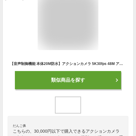
【音声制御機能 本体20M防水】アクションカメラ 5K30fps 48M アクションカム スーパースムーズ手ぶれ補正 スポーツカメラ 170度広角レンズ WiFi搭載 リモコン付き 本機防水20M ウェアラブルカメラ 防水中カメラ ビデオカメラ スポーツカメラ バイクカム アウトドア
類似商品を探す
だんご鼻
こちらの、30,000円以下で購入できるアクションカメラ