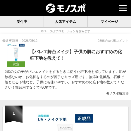
受付中
人気アイテム
マイページ
本ページはプロモーションを含みます
最終更新日：2026/05/12
9896
View
25
コメント
【バレエ舞台メイク】子供の肌におすすめの化
粧下地を教えて！
決定
5歳の女の子がバレエメイクをするときに使う化粧下地を探しています。肌が
敏感なのか、お化粧をするのが苦手なキッズ用です。無添加化粧品、石鹸で
落とせる下地など、子供にも使いやすい、おすすめの化粧下地を教えてくだ
さい！舞台用でなくてもOKです。
モノスポ編集部
1