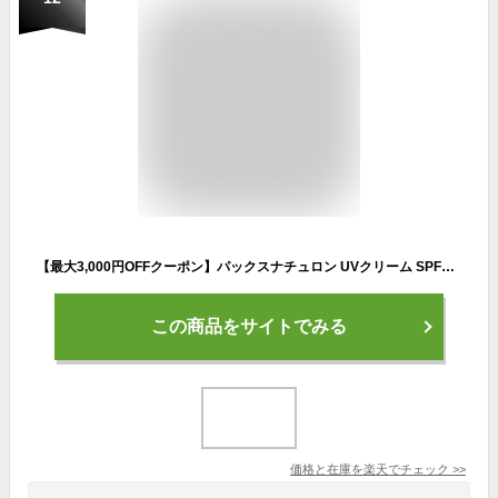
【最大3,000円OFFクーポン】パックスナチュロン UVクリーム SPF30 PA++ 45g | 太陽油脂 日焼け止め 敏感肌 化粧下地 シアバター シンプル 紫外線吸収剤不使用 UVケア UV対策 保湿 無添加 ナチュラル チューブ 全身 顔 石けんで落とせる
この商品をサイトでみる
価格と在庫を
楽天
でチェック
>>