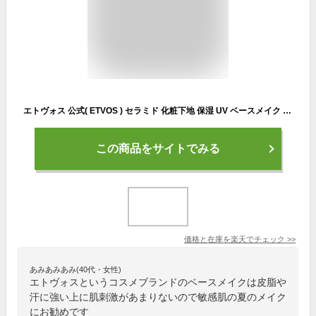
エトヴォス 公式( ETVOS ) セラミド 化粧下地 保湿 UV ベースメイク ツヤ 敏感肌 乾燥肌 下地 低刺激 パラベンフリー ベース 日本製 「 ミネラルインナートリートメントベース 25ml SPF31 PA+++」【30日間返品保証】
この商品をサイトでみる
価格と在庫を
楽天
でチェック
>>
あみあみあみ(40代・女性)
エトヴォスというコスメブランドのベースメイクは皮脂や
汗に強い上に肌刺激があまりないので敏感肌の夏のメイク
にお勧めです