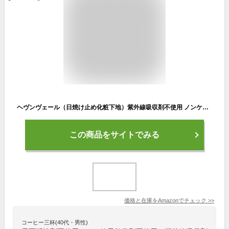
ヘヴンヴェール（日焼け止め化粧下地）紫外線吸収剤不使用 ノンケミカル 無添加 肌に優しい 敏感肌 顔 SPF45 PA++++
この商品をサイトでみる
価格と在庫を
Amazon
でチェック
>>
コーヒー三杯(40代・男性)