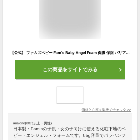
【公式】 ファムズベビー Fam's Baby Angel Foam 保護 保湿 バリア スキンケア 化粧下地 赤ちゃん ベビー 子ども 子供 乳児湿疹 敏感肌 乾燥肌 手荒れ 肌トラブル 出産祝い ギフト プレゼント ラッピング 金アレ 靴擦れ 花粉 よだれ おむつ
この商品をサイトでみる
価格と在庫を
楽天
でチェック
>>
aualone(80代以上・男性)
日本製・Fam'sの子供・女の子向けに使える化粧下地のベ
ビー・エンジェル・フォームです。85g容量でパラベンフ