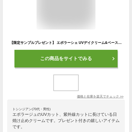
【限定サンプルプレゼント】 エポラーシェ UVデイクリーム&ベース SPF45！PA++ 紫外線カット 日焼け止め 化粧下地 崩れない 日焼け止めクリーム 顔 UV 下地 毛穴 ツヤ肌 敏感肌 乾燥肌 保湿 EPORASHE トリプルサン化粧品 無鉱物油 無香料 パラベンフリー 岡江美希
この商品をサイトでみる
価格と在庫を
楽天
でチェック
>>
トシンジアン(70代・男性)
エポラージュのUVカット、紫外線カットに長けている日
焼け止めクリームです。プレゼント付きの嬉しいアイテム
です。