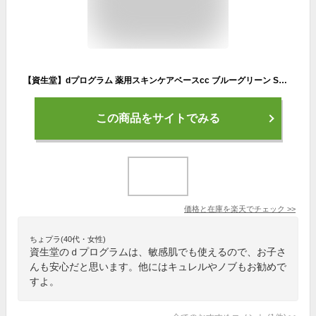
【資生堂】dプログラム 薬用スキンケアベースcc ブルーグリーン SHISEIDO しせいどう シセイドウ 下地 敏感肌 赤ら顔 ニキビ跡 色むら 医薬部外品 くま SPF20 無香料 パラベンフリー アルコールフリー 鉱物油フリー
この商品をサイトでみる
価格と在庫を
楽天
でチェック
>>
ちょプラ(40代・女性)
資生堂のｄプログラムは、敏感肌でも使えるので、お子さ
んも安心だと思います。他にはキュレルやノブもお勧めで
すよ。