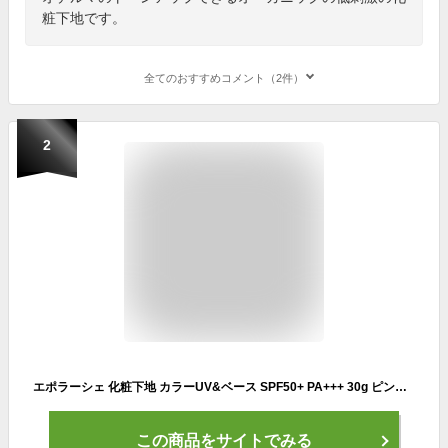
粧下地です。
全てのおすすめコメント（2件）
2
エポラーシェ 化粧下地 カラーUV&ベース SPF50+ PA+++ 30g ピンク系ベージュ ファンデーション【限定サンプルプレゼント】紫外線カット ベースメイク 日焼け止め ベース 日焼け止めクリーム ファンデーション 顔 UV 下地 毛穴 敏感肌 乾燥肌 保湿 EPORASHE トリプルサン
この商品をサイトでみる