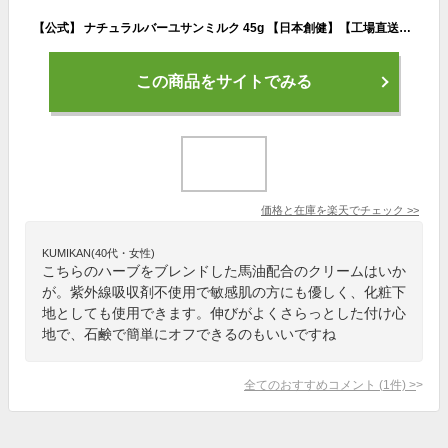
【公式】 ナチュラルバーユサンミルク 45g 【日本創健】【工場直送】日焼け止め クリーム ハーブ 赤ちゃん 子ども 敏感肌 馬油 保湿 化粧下地として SPF30 PA+++ 紫外線吸収剤不使用
この商品をサイトでみる
価格と在庫を
楽天
でチェック
>>
KUMIKAN(40代・女性)
こちらのハーブをブレンドした馬油配合のクリームはいか
が。紫外線吸収剤不使用で敏感肌の方にも優しく、化粧下
地としても使用できます。伸びがよくさらっとした付け心
地で、石鹸で簡単にオフできるのもいいですね
全てのおすすめコメント
(
1
件)
>