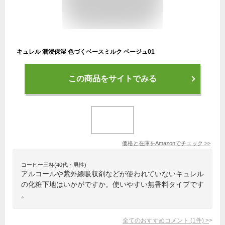
キュレル 潤浸保湿 色づくベースミルク ベージュ01
この商品をサイトでみる
価格と在庫を
Amazon
でチェック
>>
コーヒー三杯(40代・男性)
アルコールや紫外線吸収剤などが使われていないキュレル
の化粧下地はいかがですか。使いやすい無香料タイプです
。
全てのおすすめコメント
(
1
件)
>