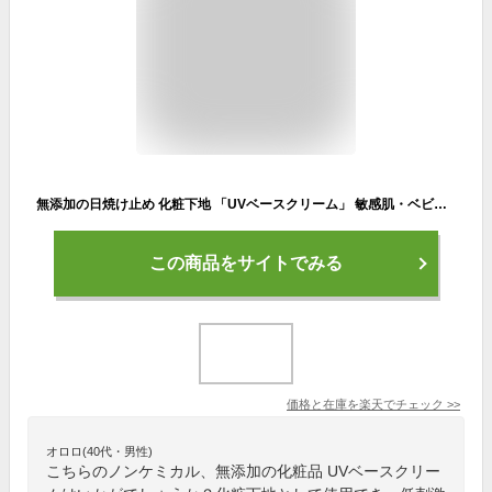
無添加の日焼け止め 化粧下地 「UVベースクリーム」 敏感肌・ベビーの日焼け止めに ノンケミカルのメイク下地(無添加化粧品) 日焼け止めクリーム(日焼けどめ/日やけ止め/クリーム) 乾燥肌・赤ちゃん(子ども/子供)・紫外線対策 (美白/シミ対策)に
この商品をサイトでみる
価格と在庫を
楽天
でチェック
>>
オロロ(40代・男性)
こちらのノンケミカル、無添加の化粧品 UVベースクリー