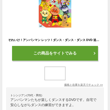
それいけ！アンパンマン レッツ！ダンス・ダンス・ダンス DVD 送料無料 歌 知育 知育玩具 ことば 赤ちゃん 子ども あんぱんまん 子供 音楽 言葉 アニメ 幼児 幼稚園 保育園 文字 自宅 学習 頭がよくなる 入園祝い 誕生日プレゼント
この商品をサイトでみる
価格と在庫を
楽天
でチェック
>>
トシンジアン(70代・男性)
アンパンマンたちが楽しくダンスするDVDです。自宅で
安心しながらダンスの練習ができますよ。