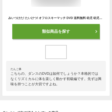
みいつけた! たいけつ! オフロスキーマッチ DVD 送料無料 幼児 幼児dvd 子ども 子供 知育 遊び 知育玩具 子ども 子供 生活 朝 テレビ オフロスキー 1歳半 2歳 3歳 4歳 5歳 みいつけた 誕生日 プレゼント プチギフト
類似商品を探す
だんご鼻
こちらの、ダンスのDVDは如何でしょうか？本格的では
なくリズミカルに体を楽しく動かす初級編です。先ずは興
味を持つことが大切ですよね。