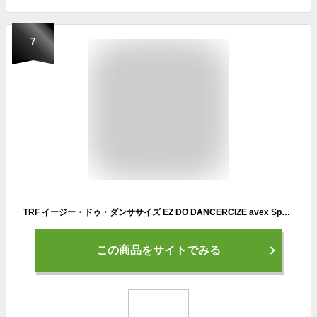
7
TRF イージー・ドゥ・ダンササイズ EZ DO DANCERCIZE avex Special Edition DISC4枚セット 東方神起 OCEAN/倖田來未 Butterfly/TRF Love&Peace Forever/globe Feel Like dance「海外直輸入USED」【中古】
この商品をサイトでみる