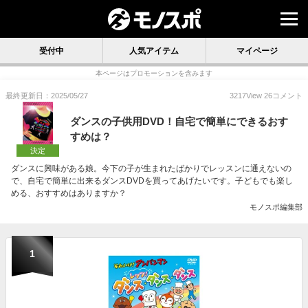
受付中
人気アイテム
マイページ
本ページはプロモーションを含みます
最終更新日：2025/05/27
3217
View
26
コメント
ダンスの子供用DVD！自宅で簡単にできるおす
すめは？
決定
ダンスに興味がある娘。今下の子が生まれたばかりでレッスンに通えないの
で、自宅で簡単に出来るダンスDVDを買ってあげたいです。子どもでも楽し
める、おすすめはありますか？
モノスポ編集部
1