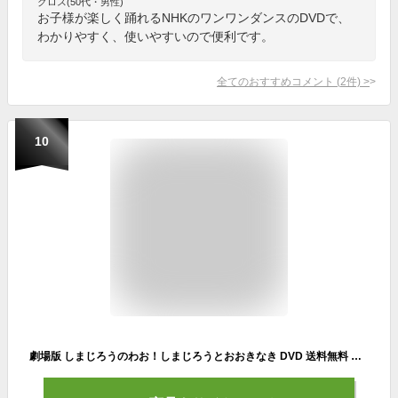
クロス(50代・男性)
お子様が楽しく踊れるNHKのワンワンダンスのDVDで、
わかりやすく、使いやすいので便利です。
全てのおすすめコメント
(
2
件)
>
10
劇場版 しまじろうのわお！しまじろうとおおきなき DVD 送料無料 しまじろう 映画 ダンス 歌 幼児 知育 子供 1歳 1歳半 2歳 3歳 4歳 5歳 6歳 子ども 幼稚園 保育園 おもちゃ 自宅 学習 頭がよくなる 赤ちゃん ベネッセ 入園祝い 誕生日 プレゼント