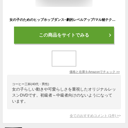
女の子のためのヒップホップダンス~劇的レベルアップ!マル秘テクニック大公開!~ [DVD]
この商品をサイトでみる
価格と在庫を
Amazon
でチェック
>>
コーヒー三杯(40代・男性)
女の子らしい動きや可愛らしさを重視したオリジナルレッ
スンDVDです。初級者～中級者向けのないようになって
います。
全てのおすすめコメント
(
1
件)
>