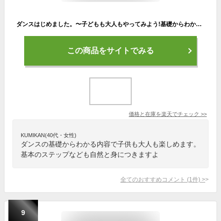
ダンスはじめました。〜子どもも大人もやってみよう!基礎からわかるHip Hop!〜 レッスンDVD/子供向け[DVD]【返品種別A】
この商品をサイトでみる
価格と在庫を
楽天
でチェック
>>
KUMIKAN(40代・女性)
ダンスの基礎からわかる内容で子供も大人も楽しめます。
基本のステップなども自然と身につきますよ
全てのおすすめコメント
(
1
件)
>
9