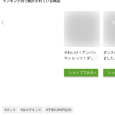
ランキング内で紹介されている商品
それいけ！アンパン
ダンス
マン レッツ！ダン
ました
ス・ダンス・ダンス
大人も
DVD 送料無料 歌 知
基礎か
ショップでみる
ショ
育 知育玩具 ことば
ション
赤ちゃん 子ども あ
[DVD]
んぱんまん 子供 音
楽 言葉 アニメ 幼児
幼稚園 保育園 文字
自宅 学習 頭がよく
なる 入園祝い 誕生
ダンス
女の子キッズ
予算5,000円以内
日プレゼント