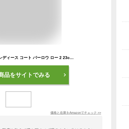
[ナイキ] スニーカー レディース コート バーロウ ロー 2 23cm 23.5cm 24cm 24.5cm 25cm BQ5448 ランニング 靴 シューズ ダンス ウォーキング 大きいサイズ ((100) ホワイト, measurement_24_point_5_centimeters) [並行輸入品]
商品をサイトでみる
価格と在庫を
Amazon
でチェック
>>