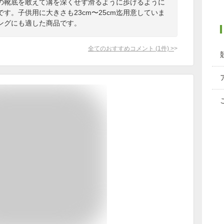
の靴底を敢えて溝を深くせず滑るように歩けるように
す。子供用に大きさも23cm〜25cm迄用意していま
ングにも適した商品です。
全てのおすすめコメント
(
1
件)
>