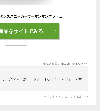
[Sansha] [サンシャ] ダンススニーカーウーマンマンブラックエアメッシュスプリットソールスクエアダンスサルサダンスシューズ P22M(23.0 cm,ブラック)
商品をサイトでみる
価格と在庫を
Amazon
でチェック
>>
すし、ダンスには、モッテコイなシューズです。デサ
。
全てのおすすめコメント
(
1
件)
>