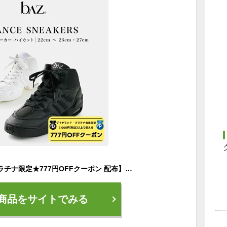
【 ダイヤモンド・プラチナ限定★777円OFFクーポン 配布】 【送料無料】 bAz バズ ダンスシューズ レディース ハイカット エアロビクス シューズ フィットネスシューズ 軽量 キッズ ジュニア 大人 Apliet 室内 ダンス シューズ スニーカー ヒップホップ ジャズダンス
商品をサイトでみる