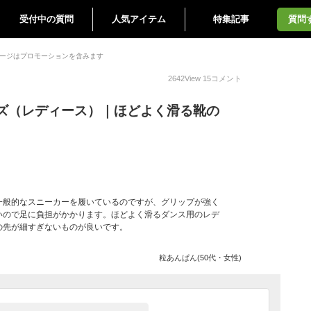
受付中の質問
人気アイテム
特集記事
質問
ージはプロモーションを含みます
2642
View
15
コメント
ズ（レディース）｜ほどよく滑る靴の
一般的なスニーカーを履いているのですが、グリップが強く
いので足に負担がかかります。ほどよく滑るダンス用のレデ
の先が細すぎないものが良いです。
粒あんぱん(50代・女性)