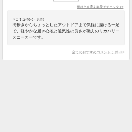
価格と在庫を
楽天
でチェック
>>
ネコネコ(40代・男性)
街歩きからちょっとしたアウトドアまで気軽に履ける一足
で、軽やかな履き心地と通気性の良さが魅力のリカバリー
スニーカーです。
全てのおすすめコメント
(
1
件)
>