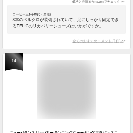
価格と在庫を
Amazon
でチェック
>>
コーヒー三杯(40代・男性)
3本のベルクロが装備されていて、足にしっかり固定でき
るTELICのリカバリーシューズはいかがですか。
全てのおすすめコメント
(
1
件)
>
14
ニューバランス リカバリー ランニング ウォーキング マラソン スニーカー フレッシュフォーム new balance Fresh Foam RCVRY K4 レディース メンズ BLACK 歩きやすい 履きやすい