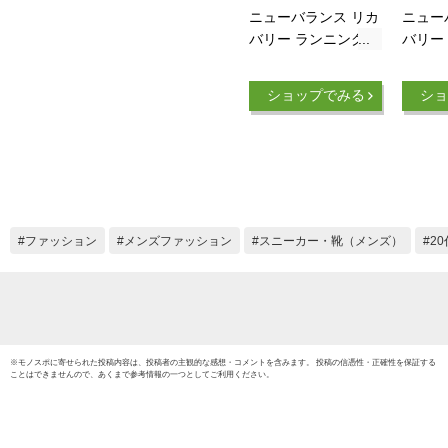
ニューバランス リカ
ニュー
バリー ランニング
バリー
ウォーキング マラソ
ウォー
ン スニーカー フレ
ン ス
ショップでみる
ショ
ッシュフォーム new
ッシュ
balance Fresh Foam
balanc
RCVRY G4 レディー
RCVR
ス メンズ GRAY 歩
ス メン
きやすい 履きやすい
きやす
ファッション
メンズファッション
スニーカー・靴（メンズ）
2
※
モノスポ
に寄せられた投稿内容は、投稿者の主観的な感想・コメントを含みます。 投稿の信憑性・正確性を保証する
ことはできませんので、あくまで参考情報の一つとしてご利用ください。