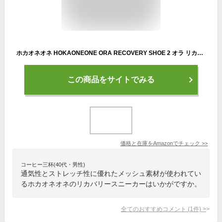
ホカオネオネ HOKAONEONE ORA RECOVERY SHOE 2 オラ リカバリー シュー 2 メンズ ブラック 黒 グレー カジュアル サンダル スリッポン リカバリーサンダル 1119397
この商品をサイトでみる
価格と在庫を
Amazon
でチェック
>>
コーヒー三杯(40代・男性)
通気性とストレッチ性に優れたメッシュ素材が使われてい
るホカオネオネのリカバリースニーカーはいかがですか。
全てのおすすめコメント
(
1
件)
>