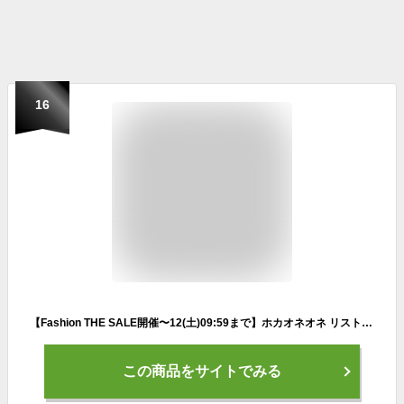
16
【Fashion THE SALE開催〜12(土)09:59まで】ホカオネオネ リストア TC スリッポン スニーカー メンズ レディース リカバリー シューズ リラックス 5カラー 厚底 タウン カジュアル HOKA ONE ONE RESTORE TC 1134532
この商品をサイトでみる