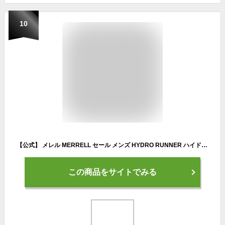
10
【公式】 メレル MERRELL セール メンズ HYDRO RUNNER ハイドロ ランナー シューズ スニーカー 靴 タウンユース オールシーズン キャンプ フェス ウォーターシューズ リカバリー 疲れにくい 軽量 066845 067027
この商品をサイトでみる