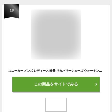
18
スニーカー メンズ レディース 軽量 リカバリーシューズ ウォーキングシューズ 衝撃吸収 疲れない 靴 コンフォート 腰痛 ひざ痛 膝痛 健康 シューズ 通勤 軽い カジュアル ブランド ccilu kaza anfernee 春 夏
この商品をサイトでみる