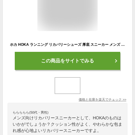
ホカ HOKA ランニング リカバリーシューズ 厚底 スニーカー メンズ レディース リストアTC RESTORE TC デューン オックスフォードタン 1134532 DOTN 2025SS snk【靴】2502ripe
この商品をサイトでみる
価格と在庫を
楽天
でチェック
>>
ららららら(50代・男性)
メンズ向けリカバリースニーカーとして、HOKAのものは
いかがでしょうか？クッション性がよく、やわらかな包ま
れ感が心地よいリカバリースニーカーですよ。