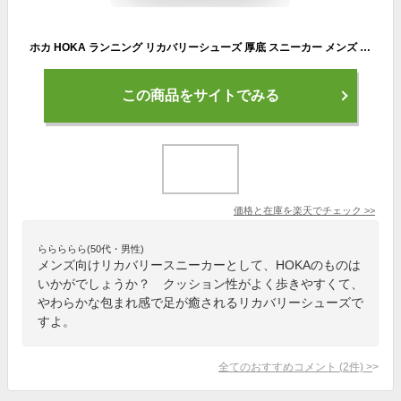
ホカ HOKA ランニング リカバリーシューズ 厚底 スニーカー メンズ レディース リストアTC RESTORE TC デューン オックスフォードタン 1134532 DOTN 2025SS snk【靴】2502wann
この商品をサイトでみる
価格と在庫を
楽天
でチェック
>>
ららららら(50代・男性)
メンズ向けリカバリースニーカーとして、HOKAのものは
いかがでしょうか？ クッション性がよく歩きやすくて、
やわらかな包まれ感で足が癒されるリカバリーシューズで
すよ。
全てのおすすめコメント
(
2
件)
>