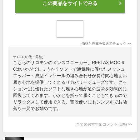
この商品をサイトでみる
価格と在庫を
楽天
でチェック
>>
オロロ(40代・男性)
こちらのサロモンのメンズスニーカー、REELAX MOC 6.
0はいかがでしょうか？ソフトで通気性に優れたメッシュ
アッパー・成型インソールの組み合わせが長時間心地よい
履き心地を提供してくれるリカバリーシューズです。クッ
ション性に優れたソフトな履き心地が足の疲労を効果的に
回復してくれます。かかとを折って履くこともできるので
リラックスして使用できる、普段使いにもシンプルでお洒
落な一足でお勧めです。
全てのおすすめコメント
(
1
件)
>