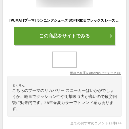
[PUMA] [プーマ] ランニングシューズ SOFTRIDE フレックス レース EASE IN ワイド ALT ユニセックス大人 25年春夏カラー ストロング グレー/ニュー ネイビー(03) 24.5 cm
この商品をサイトでみる
価格と在庫を
Amazon
でチェック
>>
まくりん
こちらのプーマのリカバリー スニーカーはいかがでしょ
うか。軽量でクッション性や衝撃吸収力が高いので疲労回
復に効果的です。25年春夏カラーでトレンド感もありま
す。
全てのおすすめコメント
(
1
件)
>