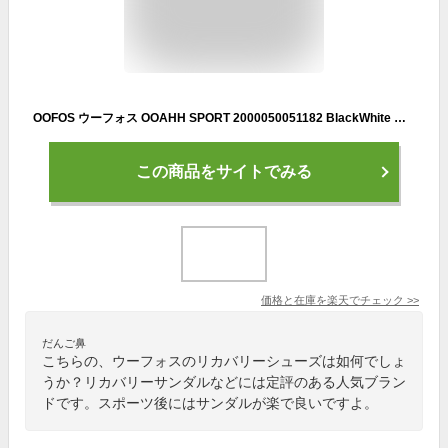
OOFOS ウーフォス OOAHH SPORT 2000050051182 BlackWhite リカバリーシューズ 5020040 特殊ソール 衝撃吸収 洗濯機で 洗濯可能 防臭効果 水に浮く 軽量 正規品
この商品をサイトでみる
価格と在庫を
楽天
でチェック
>>
だんご鼻
こちらの、ウーフォスのリカバリーシューズは如何でしょ
うか？リカバリーサンダルなどには定評のある人気ブラン
ドです。スポーツ後にはサンダルが楽で良いですよ。