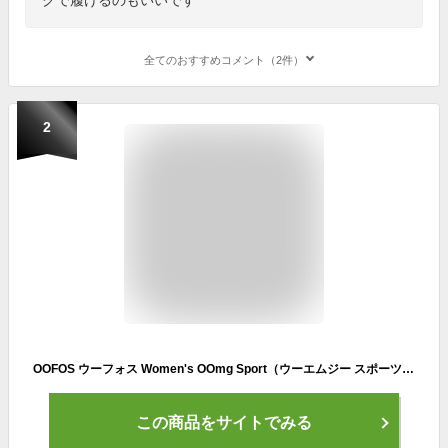
全てのおすすめコメント（2件）
2
OOFOS ウーフォス Women's OOmg Sport（ウーエムジー スポーツ）リカバリーシューズ スニーカー スリッポン 靴 レディース 女性 衝撃吸収 スポーツ ランニング ヨガ ジム マラソン 快適シューズ 歩きやすい 軽量 【正規品】
この商品をサイトでみる