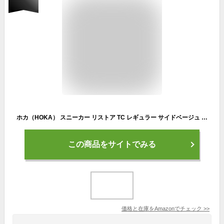
ホカ（HOKA） スニーカー リストア TC レギュラー サイドベージュ 1134532-DOTN リカバリー リラックス シューズ スリッポン 厚底 （サンドベージュ/２６．０/Men's、Lady's） [並行輸入品]
この商品をサイトでみる
価格と在庫を
Amazon
でチェック
>>