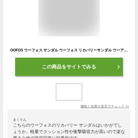
OOFOS ウーフォス サンダル ウーフォス リカバリーサンダル ウーアースポーツ フレックス ルクス OOahh Sport Flex / Luxe リカバリーシューズ トレイルランニング トレラン 5020041 【沖縄配送不可】
この商品をサイトでみる
価格と在庫を
楽天
でチェック
>>
まくりん
こちらのウーフォスのリカバリー サンダルはいかがでし
ょうか。軽量でクッション性や衝撃吸収力が高いので楽な
履き心地で疲労回復に効果的です。