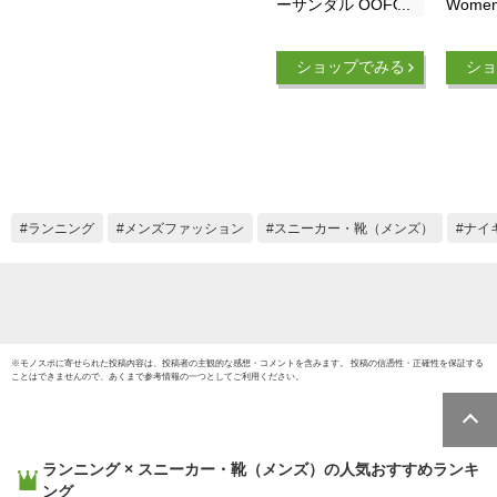
ーサンダル OOFOS
Women
OOahh ウーアー メ
Spor
ンズ レディース シ
スポー
ショップでみる
ショ
ャワーサンダル 国内
ーシュ
正規品 送料無料
ー スリ
【サイズ交換片道無
ディー
料】 スライドサンダ
吸収 
ル サンダル リカバ
ニング 
リーシューズ スポー
ラソン
ツ ランニング マラ
歩きや
ランニング
メンズファッション
スニーカー・靴（メンズ）
ナイ
ソン トライアスロン
【正規
※
モノスポ
に寄せられた投稿内容は、投稿者の主観的な感想・コメントを含みます。 投稿の信憑性・正確性を保証する
ことはできませんので、あくまで参考情報の一つとしてご利用ください。
ランニング × スニーカー・靴（メンズ）
の人気おすすめランキ
ング