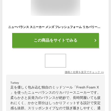
ニューバランス スニーカー メンズ フレッシュフォーム リカバリースポーツ MCVRY RCVRY new balance FRESH FOAM RCVRY SPORT V4 トレーニング フットケア 洗濯機で丸洗い 洗える スリッポン
この商品をサイトでみる
価格と在庫を
楽天
でチェック
>>
Turkey
足を優しく包み込む独自のミッドソール「Fresh Foam X
」を使ったニューバランスのリカバリースニーカーです。
柔らかさと反発力のバランスが絶妙で、長時間履いても疲
れにくく、かかと部分はしっかりフィットする設計で安定
感も抜群。スリッポンタイプなので脱ぎ履きしやすく、通