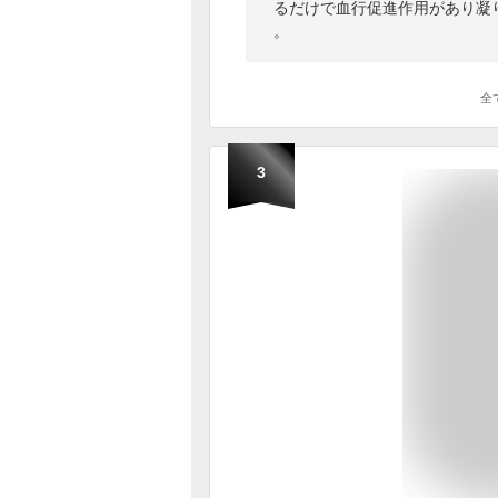
るだけで血行促進作用があり凝
。
全
3