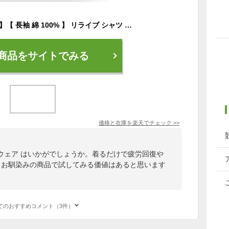
【公式】【 特許取得 】【 長袖 綿 100% 】 リライブ シャツ 丸首 リカバリーウェア トレーニングウェア ロンT 男女兼用 介護ユニフォーム 介護服 作業服 作業着 メンズ レディース ユニフォーム 機能性 tシャツ リカバリーウエア 敬老の日 プレゼント ギフト 秋
商品をサイトでみる
価格と在庫を
楽天
でチェック
>>
ウェア はいかがでしょうか。着るだけで疲労回復や
もお馴染みの商品で試してみる価値はあると思います
てのおすすめコメント（3件）