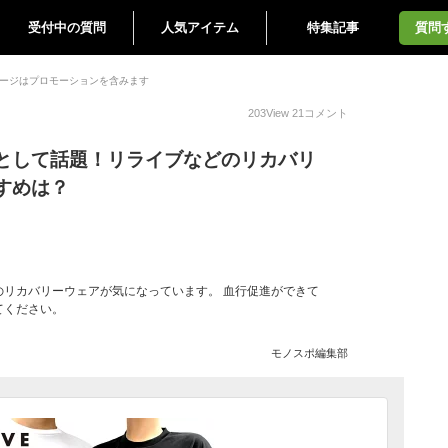
受付中の質問
人気アイテム
特集記事
質問
ージはプロモーションを含みます
203
View
21
コメント
として話題！リライブなどのリカバリ
すめは？
のリカバリーウェアが気になっています。 血行促進ができて
てください。
モノスポ編集部