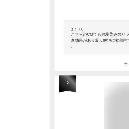
まくりん
こちらのCMでもお馴染みのリ
進効果があり凝り解消に効果的
。
全
2