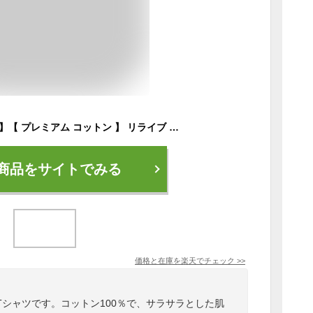
【公式】【 特許取得 】【 プレミアム コットン 】 リライブ シャツ 丸首 リカバリーウェア トレーニングウェア 男女兼用 介護ユニフォーム 介護服 作業服 メンズ レディース ユニフォーム 機能性tシャツ 機能性シャツ リカバリーウエア 夏 プレゼント ギフト 秋ギフト
商品をサイトでみる
価格と在庫を
楽天
でチェック
>>
シャツです。コットン100％で、サラサラとした肌