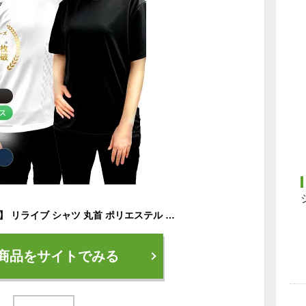
【公式】【 特許取得 】 リライブ シャツ 丸首 ポリエステル リカバリーウェア トレーニングウェア パワーシャツ 男女兼用 介護ユニフォーム 介護服 作業服 作業着 メンズ レディース ユニフォーム 機能性tシャツ 機能性シャツ リカバリーウエア プレゼント ギフト 秋
商品をサイトでみる