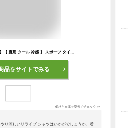
【公式】【 特許取得 】【 夏用 クール 冷感 】 スポーツ タイプ リライブ UVカット シャツ 丸首 ポリエステル リカバリーウェア トレーニングウェア 男女兼用 介護 ユニフォーム 介護服 作業服 作業着 メンズ レディース 機能性 tシャツ プレゼント ギフト 夏 秋 ギフト
商品をサイトでみる
価格と在庫を
楽天
でチェック
>>
んやり涼しいリライブ シャツはいかがでしょうか。着