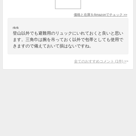
価格と在庫を
Amazon
でチェック
>>
rkrk
登山以外でも避難用のリュックにいれておくと良いと思い
ます。三角巾は腕を吊っておく以外で包帯としても使用で
きますので備えておいて損はないですね。
全てのおすすめコメント
(
1
件)
>