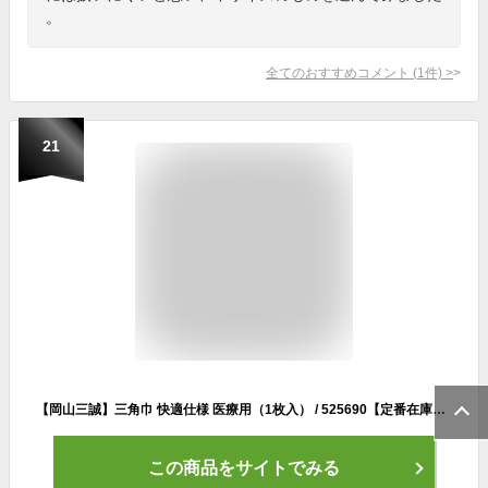
。
全てのおすすめコメント
(
1
件)
>
21
【岡山三誠】三角巾 快適仕様 医療用（1枚入） / 525690【定番在庫】即日・翌日配送可【介護用品】入院準備品/術後用品【通販】
この商品をサイトでみる