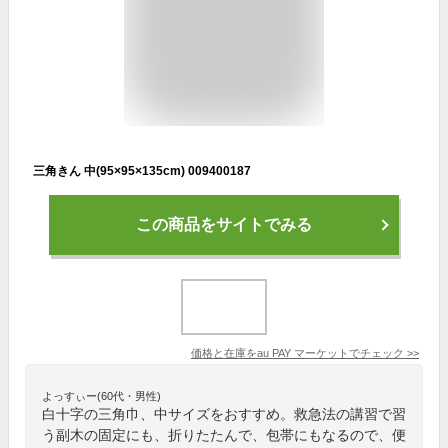
三角きん 中(95×95×135cm) 009400187
この商品をサイトでみる
価格と在庫を
au PAY マーケット
でチェック
>>
よっすぃー(60代・男性)
白十字の三角巾、中サイズをおすすめ。救急法の講習で習
う副木の固定にも、折りたたんで、包帯にもなるので、便