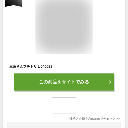
三角きんフチトリ L 040023
この商品をサイトでみる
価格と在庫を
Amazon
でチェック
>>