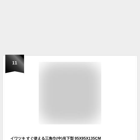
11
イワツキ すぐ使える三角巾(中)吊下型 95X95X135CM