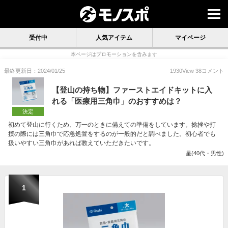
受付中
人気アイテム
マイページ
本ページはプロモーションを含みます
最終更新日：2024/01/25
1930
View
38
コメント
【登山の持ち物】ファーストエイドキットに入
れる「医療用三角巾」のおすすめは？
決定
初めて登山に行くため、万一のときに備えての準備をしています。捻挫や打
撲の際には三角巾で応急処置をするのが一般的だと調べました。初心者でも
扱いやすい三角巾があれば教えていただきたいです。
星(40代・男性)
1