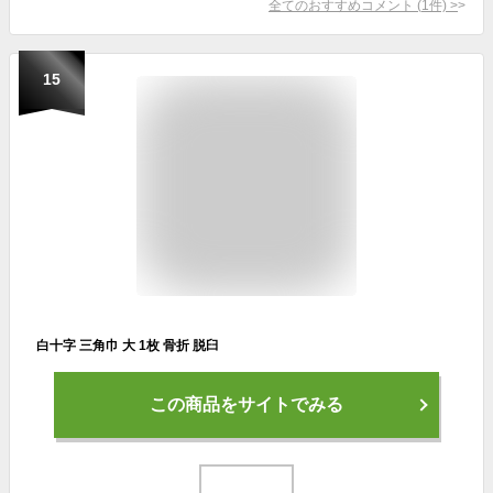
全てのおすすめコメント
(
1
件)
>
15
白十字 三角巾 大 1枚 骨折 脱臼
この商品をサイトでみる