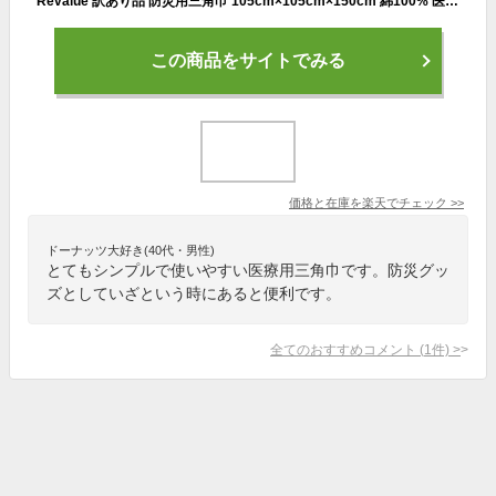
Revalue 訳あり品 防災用三角巾 105cm×105cm×150cm 綿100% 医療用 8点までメール便配送可
この商品をサイトでみる
価格と在庫を
楽天
でチェック
>>
ドーナッツ大好き(40代・男性)
とてもシンプルで使いやすい医療用三角巾です。防災グッ
ズとしていざという時にあると便利です。
全てのおすすめコメント
(
1
件)
>