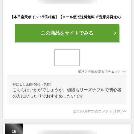
【本日楽天ポイント5倍相当】【メール便で送料無料 ※定形外発送の場合あり】川本産業株式会社三角巾 中サイズ(95×95×135cm)1枚入［品番：014-001150］【ドラッグピュア楽天市場店】（発送まで7〜14日程です・ご注文後のキャンセルは出来ません）
この商品をサイトでみる
価格と在庫を
楽天
でチェック
>>
特になし太郎(40代・男性)
こちらはいかがでしょうか。値段もリーズナブルで初心者
の方にぴったりでおすすめしたいです
全てのおすすめコメント
(
1
件)
>
18