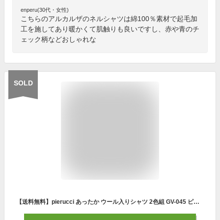
enperu(30代・女性)
こちらのアルカルザのネルシャツは綿100％素材で起毛加
工を施してあり暖かくて肌触りも良いですし、赤や青のチ
ェック柄などおしゃれな
SOLD
【送料無料】pierucci あったか ウール入りシャツ 2色組 GV-045 ピエルッチ ネル シャツ カジュアル ウール 羊毛 羽織 襟付 防寒 暖かい 温かい 保温 秋冬 ブラック グレー 着回し 重ね着