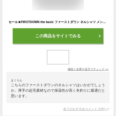
セール★FIRSTDOWN the basic ファーストダウン ネルシャツ メンズ 長袖 起毛シャツ 厚手 レギュラー ボタンダウン トップス 秋 冬【B8L】【パケ1】
この商品をサイトでみる
価格と在庫を
楽天
でチェック
>>
まくりん
こちらのファーストダウンのネルシャツはいかがでしょう
か。厚手の起毛素材なので保温性が高く冬釣りに最適だと
思います。
全てのおすすめコメント
(
1
件)
>