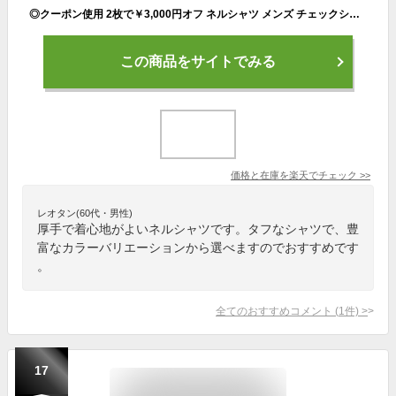
◎クーポン使用 2枚で￥3,000円オフ ネルシャツ メンズ チェックシャツ 長袖シャツ 厚手 ヘビーウエイト 裏起毛 防寒 ライトアウター チェックネルシャツ アウトドア キャンプ アメカジ ヒース
この商品をサイトでみる
価格と在庫を
楽天
でチェック
>>
レオタン(60代・男性)
厚手で着心地がよいネルシャツです。タフなシャツで、豊
富なカラーバリエーションから選べますのでおすすめです
。
全てのおすすめコメント
(
1
件)
>
17