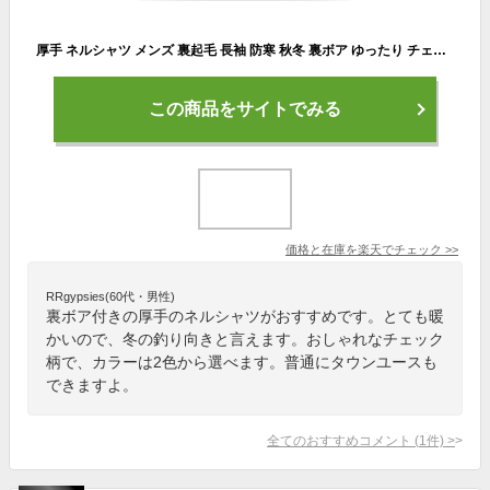
厚手 ネルシャツ メンズ 裏起毛 長袖 防寒 秋冬 裏ボア ゆったり チェック 極 暖 シニア メンズ シャツ 防寒着 フランネルシャツ 冬用 アウター シャツジャケット
この商品をサイトでみる
価格と在庫を
楽天
でチェック
>>
RRgypsies(60代・男性)
裏ボア付きの厚手のネルシャツがおすすめです。とても暖
かいので、冬の釣り向きと言えます。おしゃれなチェック
柄で、カラーは2色から選べます。普通にタウンユースも
できますよ。
全てのおすすめコメント
(
1
件)
>