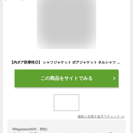
【内ボア防寒性◎】 シャツジャケット ボアジャケット ネルシャツ メンズ レディース ★REV 7988071 シャツ カジュアルシャツ 長袖 ボア ジャケット 長袖シャツ 秋冬 チェック柄 チェック 起毛 アメカジ 裏ボア ジャケットメンズ Vintage 厚手 着る毛布 暖かい 防寒 送料無料
この商品をサイトでみる
価格と在庫を
楽天
でチェック
>>
RRgypsies(60代・男性)