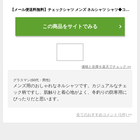
【メール便送料無料】チェックシャツ メンズ ネルシャツ シャツ◆コットンネルチェックシャツ◆S/M/L/XL/XXL/長袖シャツ 柄シャツ カジュアルシャツ おしゃれ 腰巻 ペアルック カップル 服 秋服 秋 冬服 冬 春服
この商品をサイトでみる
価格と在庫を
楽天
でチェック
>>
グラスマン(60代・男性)
メンズ用のおしゃれなネルシャツです。カジュアルなチェ
ック柄ですし、肌触りと着心地がよく、冬釣りの防寒用に
ぴったりだと思います。
全てのおすすめコメント
(
1
件)
>