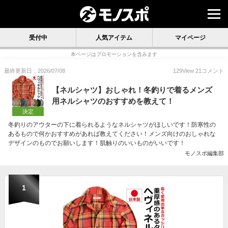
受付中
人気アイテム
マイページ
本ページはプロモーションを含みます
最終更新日：2026/07/08
129
View
21
コメント
【ネルシャツ】おしゃれ！冬釣りで着るメンズ
用ネルシャツのおすすめを教えて！
決定
冬釣りのアウターの下に着られるようなネルシャツがほしいです！防寒性の
あるもので何かおすすめがあれば教えてください！メンズ向けのおしゃれな
デザインのものでお願いします！肌触りのいいものがいいです！
モノスポ編集部
1