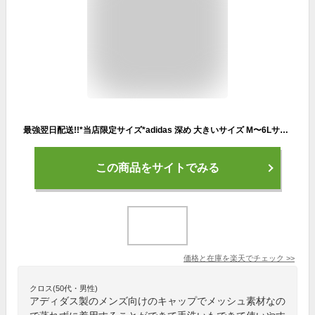
最強翌日配送!!*当店限定サイズ*adidas 深め 大きいサイズ M〜6Lサイズ ライト メッシュキャップ 65cm 64cm 63cm 62cm 61cm 60cm 59cm 58cm 57cm ビッグサイズ 野球帽 手洗い 紫外線対策 UVケア 日よけ メンズ 男性 紳士 父の日 男女兼用 アディダス 231-011002 帽子 あす楽
この商品をサイトでみる
価格と在庫を
楽天
でチェック
>>
クロス(50代・男性)
アディダス製のメンズ向けのキャップでメッシュ素材なの