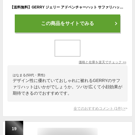
【送料無料】GERRY ジェリー アドベンチャーハット サファリハット メンズ ハット 夏の帽子 ナイロン 撥水 夏用 アウトドア お出かけ 公園 プール レジャー 日除け シンプル コンパクト 撥水加工 折りたためる あご紐
この商品をサイトでみる
価格と在庫を
楽天
でチェック
>>
はなまる(50代・男性)
デザイン性に優れていておしゃれに被れるGERRYのサフ
ァリハットはいかがでしょうか。ツバが広くて小顔効果が
期待できるのでおすすめです。
全てのおすすめコメント
(
1
件)
>
19