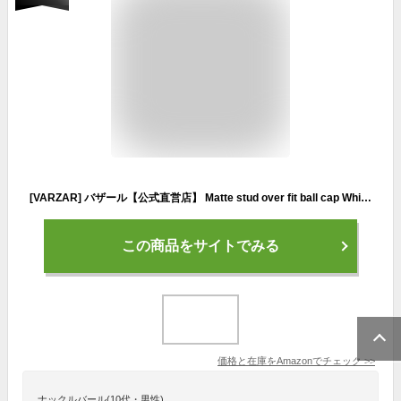
[VARZAR] バザール【公式直営店】 Matte stud over fit ball cap White/マットスタッドオーバーフィットボールキャップ ホワイト 全2color ユニセックス ハット キャップ 韓スト 韓国ブランド 韓国ファッション 帽子 紫外線防止 UV対策 深め 小顔効果 SNS話題 芸能人着用
この商品をサイトでみる
価格と在庫を
Amazon
でチェック
>>
ナックルバール(10代・男性)