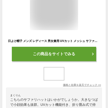
日よけ帽子 メンズ レディース 男女兼用 UVカット メッシュ サファリハット おしゃれ つば広 ハット 贈り物 夏 春 アウトドア 旅行 紫外線対策 折りたたみ カッコイイ 無地 小顔効果 送料無料
この商品をサイトでみる
価格と在庫を
楽天
でチェック
>>
まくりん
こちらのサファリハットはいかがでしょうか。大きなつば
で小顔効果も抜群。UVカット機能付き、折り畳み式で持