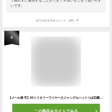
で蒸れずに着用することができて手洗いもできて使いやす
いです。
全てのおすすめコメント（3件）
6
【メール便 可】65ミリタリーワイヤー入ジャングルハットつば広帽子 サファリ日焼けUVカット小顔効果【男女兼用/メンズ/レディース/夏用/アウトドア】◇【S/S】殿堂
この商品をサイトでみる