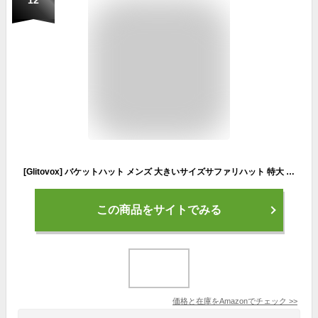
[Glitovox] バケットハット メンズ 大きいサイズサファリハット 特大 日除け帽子 帽子 春夏 UVカット 両面ウェアラブル あご紐 小顔効果 56-65CM
この商品をサイトでみる
価格と在庫を
Amazon
でチェック
>>