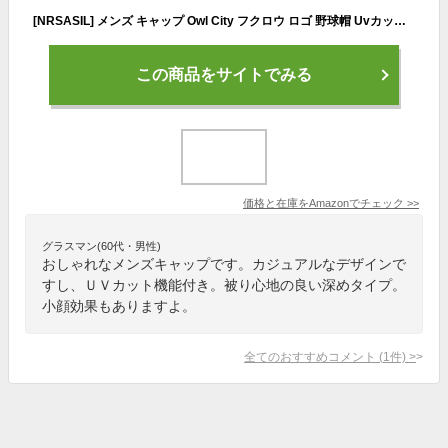
[NRSASIL] メンズ キャップ Owl City フクロウ ロゴ 野球帽 Uvカット レディース 日焼け防止 ヒップホップ アウトドア 帽子 ゴルフ おしゃれ 深めタイプ ダンシング 釣り ベースボールキャップ 熱中症予防 ストリート 男女兼用 小顔効果
この商品をサイトでみる
価格と在庫を
Amazon
でチェック
>>
グラスマン(60代・男性)
おしゃれなメンズキャップです。カジュアルなデザインで
すし、ＵＶカット機能付き。被り心地の良い深めタイプ。
小顔効果もありますよ。
全てのおすすめコメント
(
1
件)
>