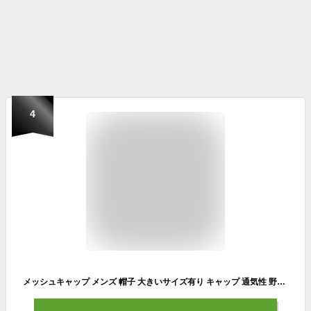
4
メッシュキャップ メンズ 帽子 大きいサイズ有り キャップ 通気性 野球帽 メッシュ キャップ 無地 シンプル 春夏 日よけ帽子 UVカット 6色 スポーツ 散歩 登山 遠足 旅行 小顔効果 プレゼント 運動会 夏物