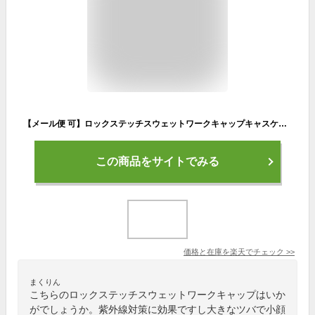
【メール便 可】ロックステッチスウェットワークキャップキャスケットツバ付きサマーニット帽子CAP 日焼けUVカット小顔効果【夏用/メンズ/レディース】◇◇【S/S】【A/W】殿堂
この商品をサイトでみる
価格と在庫を
楽天
でチェック
>>
まくりん
こちらのロックステッチスウェットワークキャップはいか
がでしょうか。紫外線対策に効果ですし大きなツバで小顔