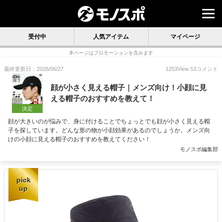
受付中
人気アイテム
マイページ
本ページはプロモーションを含みます
最終更新日：2026/06/27
1253
View
53
コメント
顔が小さく見える帽子｜メンズ向け！小顔に見
える帽子のおすすめを教えて！
決定
顔が大きいのが悩みで、身に付けることでちょっとでも顔が小さく見える帽
子を探しています。どんな形の物が小顔効果があるのでしょうか。メンズ向
けの小顔に見える帽子のおすすめを教えてください！
モノスポ編集部
pick
up