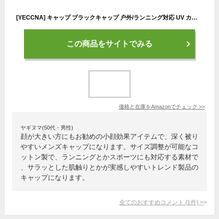
[YECCNA] キャップ ブラックキャップ 户外/ランニング対応 UV カット 深め版型 小顔効果 メンズ・レディース サイズ調節可能 綿 100％ 5color (JP, アルファベット, Free Size, ブラック) [並行輸入品]
この商品をサイトでみる
価格と在庫を
Amazon
でチェック
>>
ヤギヌマ(50代・男性)
顔が大きい方にもお勧めの小顔効果アイテムで、深く被り
やすいメンズキャップになります。サイズ調整が可能なコ
ットン製で、ランニングとかスポーツにも対応する素材で
、サラッとした肌触りとかが実感しやすいトレンド製品の
キャップになります。
全てのおすすめコメント
(
1
件)
>