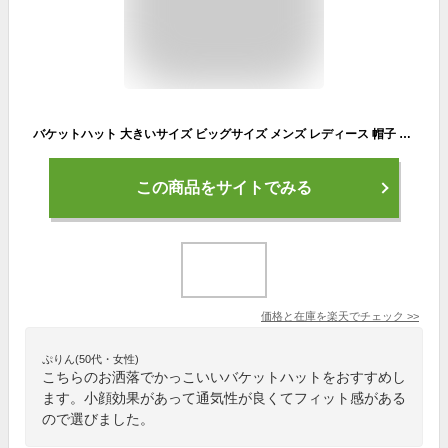
バケットハット 大きいサイズ ビッグサイズ メンズ レディース 帽子 UVカット バケハ | 綿100％ 深め 大きめ ユニセックス 紫外線対策 アウトドア キャンプ小顔効果 サイズ調整 折りたたみ M L XXL おしゃれ かっこいい 春 夏 秋 オールシーズン ギフト プレゼント
この商品をサイトでみる
価格と在庫を
楽天
でチェック
>>
ぷりん(50代・女性)
こちらのお洒落でかっこいいバケットハットをおすすめし
ます。小顔効果があって通気性が良くてフィット感がある
ので選びました。