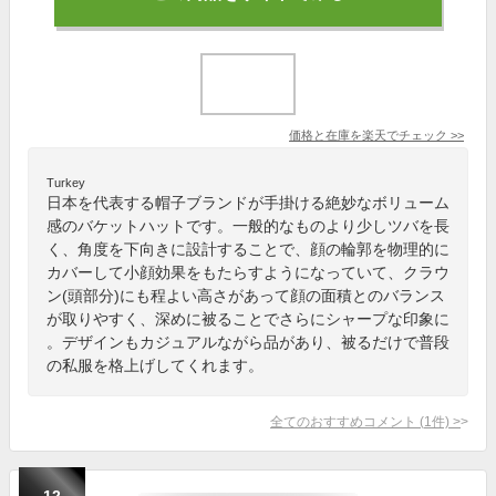
価格と在庫を
楽天
でチェック
>>
Turkey
日本を代表する帽子ブランドが手掛ける絶妙なボリューム
感のバケットハットです。一般的なものより少しツバを長
く、角度を下向きに設計することで、顔の輪郭を物理的に
カバーして小顔効果をもたらすようになっていて、クラウ
ン(頭部分)にも程よい高さがあって顔の面積とのバランス
が取りやすく、深めに被ることでさらにシャープな印象に
。デザインもカジュアルながら品があり、被るだけで普段
の私服を格上げしてくれます。
全てのおすすめコメント
(
1
件)
>
12