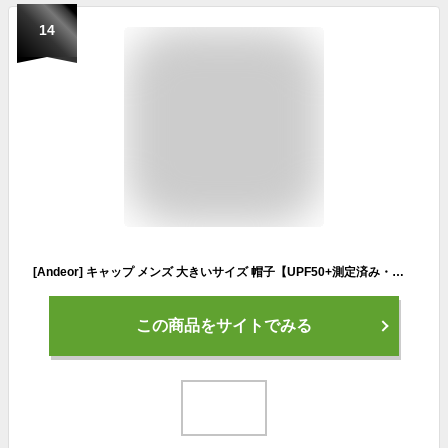
14
[Andeor] キャップ メンズ 大きいサイズ 帽子【UPF50+測定済み・こだわりの深さ・2重型崩れにくい】 無地 野球帽 コットン100% 紫外線対策 日よけ 人気 男女兼用 2サイズ展開 (カーキ, XL（頭囲58-62cm）)
この商品をサイトでみる