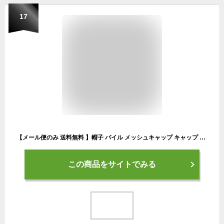
17
【メール便のみ 送料無料 】帽子 パイル メッシュキャップ キャップ CAP 英字ロゴ タオル地 メンズ UVカット 紫外線対策 アメリカン カジュアル アメカジ ストリート 春夏 オールシーズン フリーサイズ 小顔効果 スナップバック
この商品をサイトでみる