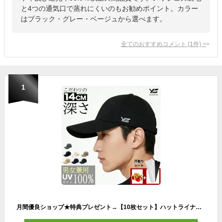
と4つの通気口で蒸れにくいのもお勧めポイント。カラー
はブラック・グレー・ベージュから選べます。
全てのおすすめコメント
(
1
件)
>
1
月間優良ショップ★特典プレゼント→【10枚セット】ハットライナー★送料無料 キャップ 帽子 完全遮光 帽子 メンズ レディース 春 夏 秋 冬 オールシーズン 黒 白 ベージュ 深め おしゃれ かっこいい 大きいサイズ つば広 UVカット 日よけ 遮光100％ 小顔効果 日焼け防止