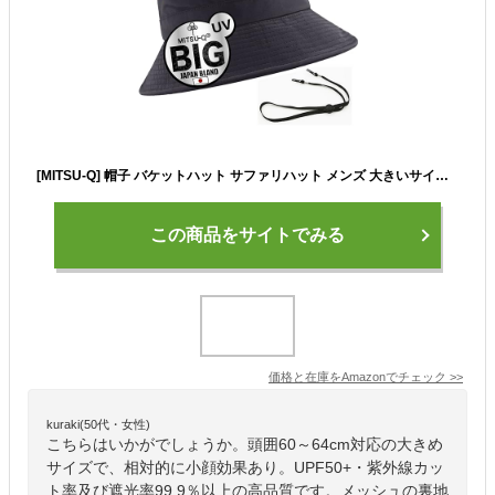
[MITSU-Q] 帽子 バケットハット サファリハット メンズ 大きいサイズ 日除け 【帽子アドバイザー監修】 UVカット検査済み ポリエステル製 小顔効果 (2XL, ブラック)
この商品をサイトでみる
価格と在庫を
Amazon
でチェック
>>
kuraki(50代・女性)
こちらはいかがでしょうか。頭囲60～64cm対応の大きめ
サイズで、相対的に小顔効果あり。UPF50+・紫外線カッ
ト率及び遮光率99.9％以上の高品質です。メッシュの裏地