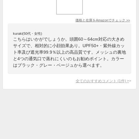
価格と在庫を
Amazon
でチェック
>>
kuraki(50代・女性)
こちらはいかがでしょうか。頭囲60～64cm対応の大きめ
サイズで、相対的に小顔効果あり。UPF50+・紫外線カッ
ト率及び遮光率99.9％以上の高品質です。メッシュの裏地
と4つの通気口で蒸れにくいのもお勧めポイント。カラー
はブラック・グレー・ベージュから選べます。
全てのおすすめコメント
(
1
件)
>