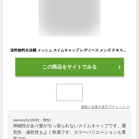
送料無料水泳帽 メッシュ スイムキャップ レディース メンズ テキスタイル ジュニア 男女兼用 大人用 競泳用 競泳用 定番 シンプル 無地 快適 フィット ウォータースポーツ フィットネス ジム トレーニング プール 大きい 速乾 伸びる
この商品をサイトでみる
価格と在庫を
楽天
でチェック
>>
memory512(50代・男性)
伸縮性があり髪が引っ張られないスイムキャップです。通
気性・速乾性もよく快適です。カラーバリエーションも豊
富です。