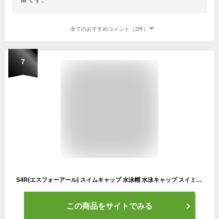
全てのおすすめコメント（2件）
7
S4R(エスフォーアール) スイムキャップ 水泳帽 水泳キャップ スイミングキャップ 大人 子供【ゆったりサイズで圧迫感ゼロ！】レディース メンズ (競泳・フィットネスに最適！) スイミング 帽子 55cm~66cm (ブラック, ロゴなし)
この商品をサイトでみる