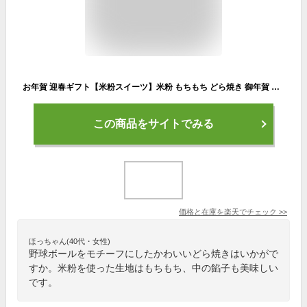
お年賀 迎春ギフト【米粉スイーツ】米粉 もちもち どら焼き 御年賀 御挨拶 正月 年末年始 御供 御祝 贈り物 個包装 北海道産小豆 和菓子 京菓子 和スイーツ 高級菓子 京寿庵ともえ お取り寄せ お土産 プレゼント グルテンフリー 野球 甲子園ファン お返し
この商品をサイトでみる
価格と在庫を
楽天
でチェック
>>
ほっちゃん(40代・女性)
野球ボールをモチーフにしたかわいいどら焼きはいかがで
すか。米粉を使った生地はもちもち、中の餡子も美味しい
です。