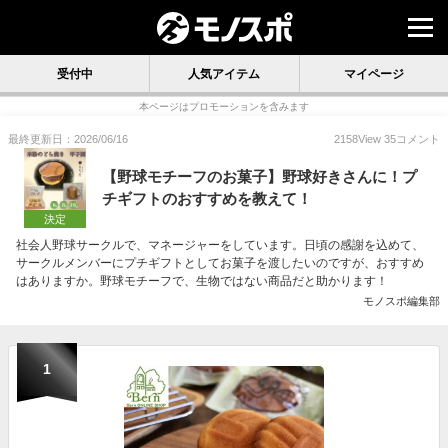
受付中
人気アイテム
マイページ
本ページはプロモーションを含みます
最終更新日：2026/06/16
2158
View
35
コメント
【野球モチーフのお菓子】野球好きさんに！プ
チギフトのおすすめを教えて！
決定
社会人野球サークルで、マネージャーをしています。日頃の感謝を込めて、
サークルメンバーにプチギフトとしてお菓子を渡したいのですが、おすすめ
はありますか。野球モチーフで、生物ではない商品だと助かります！
モノスポ編集部
1