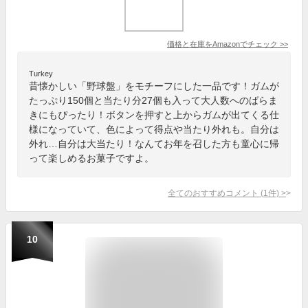
価格と在庫を
Amazon
でチェック
>>
Turkey
昔懐かしい「野球盤」をモチーフにした一品です！ガムが
たっぷり150個と当たり分27個も入って大人数へのばらま
きにもぴったり！ボタンを押すと上からガムが出てくる仕
様になっていて、色によって得点や当たり外れも。自分は
外れ…自分は大当たり！なんてお年を召した方も童心に帰
って楽しめるお菓子ですよ。
全てのおすすめコメント
(
1
件)
>
10