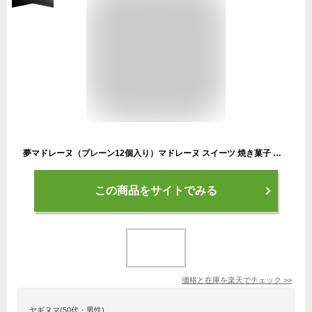
夢マドレーヌ（プレーン12個入り）マドレーヌ スイーツ 焼き菓子 お菓子 焼菓子 ギフト 土産 みやげ お返し プレゼント グッズ お祝い 阪神 甲子園 高校野球 OB会 同窓会 西宮 神戸 ベルン【39ショップ】
この商品をサイトでみる
価格と在庫を
楽天
でチェック
>>
ヤギヌマ(50代・男性)