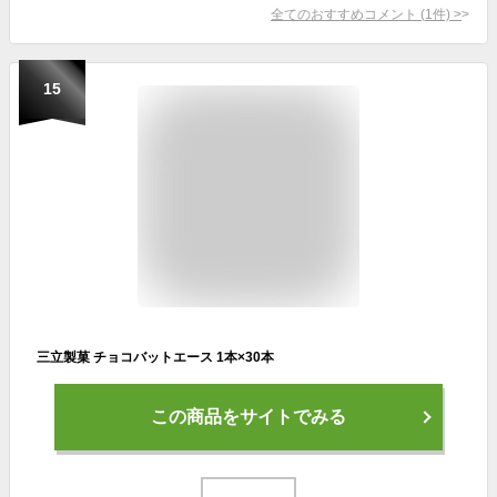
全てのおすすめコメント
(
1
件)
>
15
三立製菓 チョコバットエース 1本×30本
この商品をサイトでみる