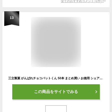
全てのおすすめコメント
(
1
件)
>
13
三立製菓 がんばれチョコバットくん 50本 まとめ買い お徳用 シェアパック 箱買い 業務用 宝箱 詰め合わせ お菓子 ギフト クリスマス バレンタイン ホワイトデー 退職 異動 挨拶 あいさつ 引っ越し 景品 お返し プレゼント パーティー イベント チョコバット
この商品をサイトでみる