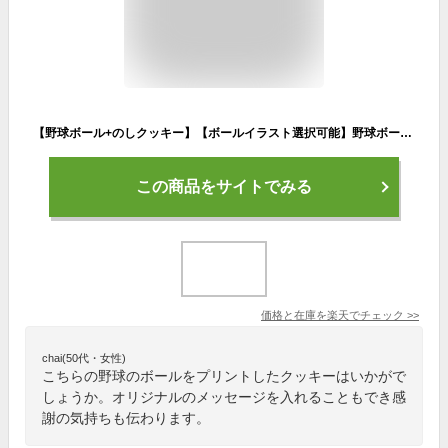
【野球ボール+のしクッキー】【ボールイラスト選択可能】野球ボール サッカーボール バスケットボールありがとう 退職 転勤卒業 卒園 職場挨拶 友人 家族 内祝 イベント名入れギフト サンクスギフト サンキュークッキー◆北海道・沖縄発送不可◆
この商品をサイトでみる
価格と在庫を
楽天
でチェック
>>
chai(50代・女性)
こちらの野球のボールをプリントしたクッキーはいかがで
しょうか。オリジナルのメッセージを入れることもでき感
謝の気持ちも伝わります。