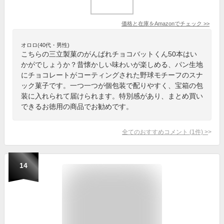
価格と在庫を
Amazon
でチェック
>>
オロロ(40代・男性)
こちらの三立製菓のがんばれチョコバットくん50本はい
かがでしょうか？昔懐かしい味わいが楽しめる、パン生地
にチョコレートがコーティングされた野球モチーフのスナ
ック菓子です。一つ一つが個包装で配りやすく、宝箱の包
装に入れられて届けられます。特別感があり、まとめ買い
できるお徳用の商品でお勧めです。
全てのおすすめコメント
(
1
件)
>
14