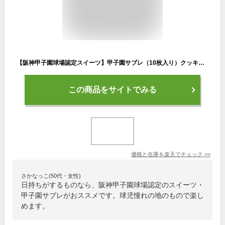
【阪神甲子園球場認定スイーツ】甲子園サブレ（10枚入り）クッキー スイーツ 焼き菓子 野球 お菓子 スイーツセット 焼菓子 ギフト 土産 みやげ お返し プレゼント お供え 引出物 引越祝い お祝い 阪神 甲子園 西宮 神戸 ベルン 父の日【39ショップ】
この商品をサイトでみる
価格と在庫を
楽天
でチェック
>>
さかなっこ(50代・女性)
日持ちがするものなら、阪神甲子園球場認定のスイーツ・
甲子園サブレがおススメです。球児憧れの地のもので楽し
めます。