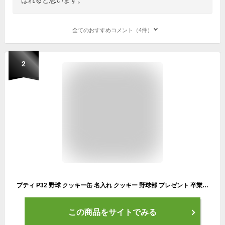
全てのおすすめコメント（4件）
2
プティ P32 野球 クッキー缶 名入れ クッキー 野球部 プレゼント 卒業 記念品 卒業 卒団 卒部 お返し ギフト プレゼント アイシングクッキー オーダー おしゃれ 缶入りクッキー 可愛いクッキー かわいい缶 可愛い缶 詰め合わせ 可愛いお菓子 少年野球 甲子園 クラブ 習い事
この商品をサイトでみる