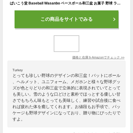
ばいこう堂 Baseball Wasanbo ベースボール和三盆 お菓子 野球 ラッピング済みギフト
この商品をサイトでみる
価格と在庫を
Amazon
でチェック
>>
Turkey
とっても珍しい野球のデザインの和三盆！バットにボール
、ヘルメット、ユニフォーム、メガホンと様々な野球グッ
ズが色とりどりの和三盆で立体的に表現されていてとって
も美しい。雪のような口どけと素朴でほっとする優しい甘
さでもちろん味もとっても美味しく、練習や試合後に食べ
れば疲れた体を癒してくれます。お値段もお手頃で、パッ
ケージも野球デザインになっており、贈り物にぴったりで
すよ。