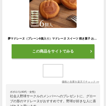
夢マドレーヌ（プレーン6個入り）マドレーヌ スイーツ 焼き菓子 お菓子 焼菓子 ギフト 土産 みやげ お返し プレゼント グッズ お祝い 阪神 甲子園 高校野球 OB会 同窓会 西宮 神戸 ベルン【39ショップ】
この商品をサイトでみる
価格と在庫を
楽天
でチェック
>>
ポポロろ(40代・女性)
社会人野球サークルのメンバーへのプレゼントに、グロー
ブの形のマドレーヌがおすすめです。野球が好きな人に喜
ばれると思います。