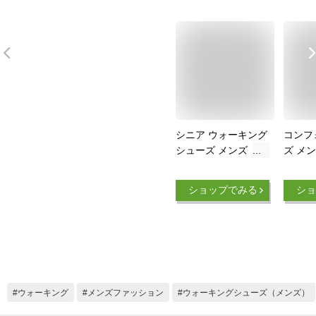
シニア ウォーキング
コンフ
シューズ メンズ【ア
ズ メン
シックス ライフウォ
ハビリ
ーカー 男性用
ズ 軽量
ショップでみる
ショ
M010】 アシックス
ったり
スニーカー 運動靴
ウォー
高齢 者 履き やすい
カー 
靴 高齢者 介護靴 脱
り止め
ぎ履ぎ リハビリシュ
歩きや
ーズ お出かけ 散歩
紳士 
外出 靴 シューズ 楽
き 介
ウォーキング
メンズファッション
ウォーキングシューズ（メンズ）
簡単 父の日 父 祖父
高齢者