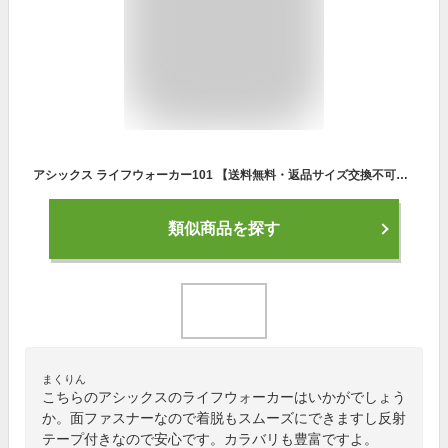
アシックス ライフウォーカー101 【送料無料・返品サイズ交換不可】 3E シニア 高齢者用 ウォーキング 紳士靴 メンズ シューズ 面ファスナー 室内にも 反射テープ シニアシューズ 敬老の日 プレゼント 70代 80代 205005
類似商品を探す
まくりん
こちらのアシックスのライフウォーカーはいかがでしょう
か。面ファスナーなので着脱もスムーズにできますし反射
テープ付きなので安心です。カラバリも豊富ですよ。