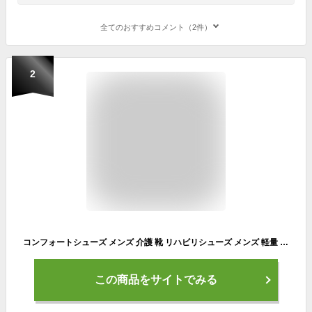
全てのおすすめコメント（2件）
2
コンフォートシューズ メンズ 介護 靴 リハビリシューズ メンズ 軽量 軽い 幅広 ゆったり 面ファスナー ウォーキング スニーカー 滑りにくい 滑り止め コンフォート 歩きやすい 反射板 紳士 男性用 屋外履き 介護用シューズ 高齢者用シューズ 介護用靴 父の日 敬老の日 2804
この商品をサイトでみる