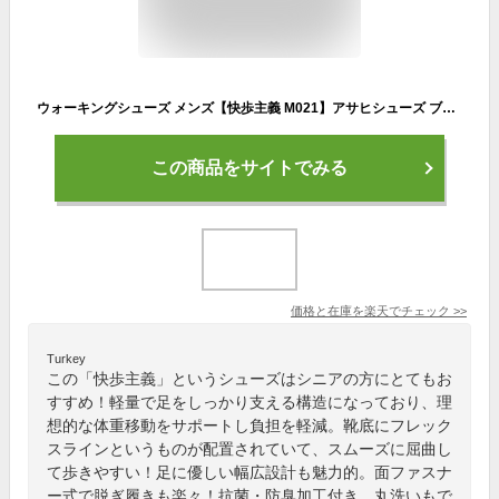
ウォーキングシューズ メンズ【快歩主義 M021】アサヒシューズ ブラウン ブラック 高齢者 靴 プレゼント シニア 幅広 紳士靴 軽い 軽量 ゆったり 4E 上品 抗菌 防臭 ひざの負担 軽減 履きやすい スニーカー 日本製 マジックテープ 父の日 母の日 敬老の日 ギフト プレゼント
この商品をサイトでみる
価格と在庫を
楽天
でチェック
>>
Turkey
この「快歩主義」というシューズはシニアの方にとてもお
すすめ！軽量で足をしっかり支える構造になっており、理
想的な体重移動をサポートし負担を軽減。靴底にフレック
スラインというものが配置されていて、スムーズに屈曲し
て歩きやすい！足に優しい幅広設計も魅力的。面ファスナ
ー式で脱ぎ履きも楽々！抗菌・防臭加工付き、丸洗いもで