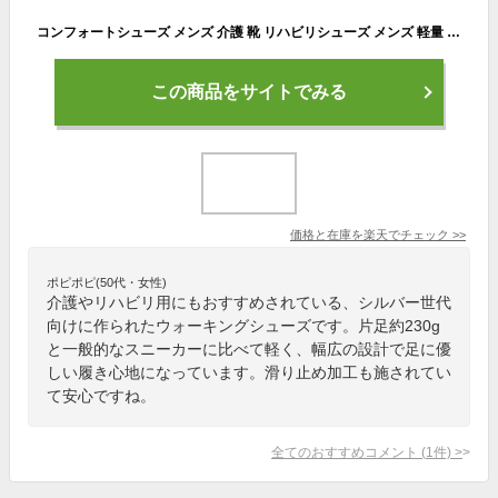
コンフォートシューズ メンズ 介護 靴 リハビリシューズ メンズ 軽量 軽い 幅広 ゆったり 面ファスナー ウォーキング スニーカー 滑りにくい 滑り止め コンフォート 歩きやすい 反射板 紳士 男性用 屋外履き 介護用シューズ 高齢者用シューズ 介護用靴 父の日 敬老の日 2804
この商品をサイトでみる
価格と在庫を
楽天
でチェック
>>
ポピポピ(50代・女性)
介護やリハビリ用にもおすすめされている、シルバー世代
向けに作られたウォーキングシューズです。片足約230g
と一般的なスニーカーに比べて軽く、幅広の設計で足に優
しい履き心地になっています。滑り止め加工も施されてい
て安心ですね。
全てのおすすめコメント
(
1
件)
>