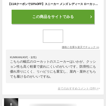
【11/4クーポンで10%OFF】スニーカー メンズ レディース ローカット 4E 3E 幅広 歩きやすい 疲れにくい 履きやすい 軽量 防滑 ウォーキングシューズ あなた想い MS2941 シニア リハビリ 靴【2105】送料無料
この商品をサイトでみる
価格と在庫を
楽天
でチェック
>>
KUMIKAN(40代・女性)
こちらの幅広のローカットのスニーカーはいかが。クッシ
ョン性も高く軽量で疲れにくいのがいいです。防滑性にも
優れ滑りにくく、リハビリにも重宝し、屋内・屋外どちら
でも履けるのがいいですね。
全てのおすすめコメント
(
2
件)
>
8