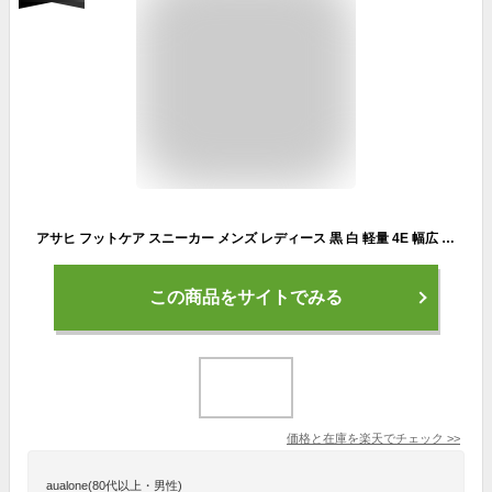
アサヒ フットケア スニーカー メンズ レディース 黒 白 軽量 4E 幅広 介護 高齢者 マジックテープ ベルクロ 履きやすい 歩きやすい 疲れにくい ASAHI FOOTCARE 002 ユニセックス アサヒシューズ ウォーキングシューズ 靴【2212】
この商品をサイトでみる
価格と在庫を
楽天
でチェック
>>
aualone(80代以上・男性)