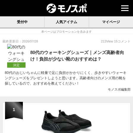
受付中
人気アイテム
マイページ
本ページはプロモーションを含みます
最終更新日：2026/07/28
213
View
15
コメント
80代のウォーキングシューズ｜メンズ高齢者向
け！負担が少ない靴のおすすめは？
決定
80代のおじいちゃんに軽量で足に負担がかかりにくく、歩きやすいウォーキ
ングシューズをプレゼントしようと思います。高齢者向けのメンズ用の靴を
探しているので、おすすめを教えてください！
モノスポ編集部
1