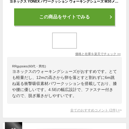
ヨネックス YONEX パワークッション ウォーキングシューズ M30メッシュW メンズ ウォーキングシューズ スニーカー 紐靴 パワークッションM30メッシュW 4.5E ゆったり ファスナー付き SHW M30AW power cushion
この商品をサイトでみる
価格と在庫を
楽天
でチェック
>>
RRgypsies(60代・男性)
ヨネックスのウォーキングシューズがおすすめです。とて
も軽量だし、12mの高さから卵を落とすと割れずに6m跳
ね返る衝撃吸収素材パワークッションを搭載しており、膝
や腰に優しいです。4.5Eの幅広設計で、ファスナー付き
なので、脱ぎ履きがしやすいです。
全てのおすすめコメント
(
2
件)
>