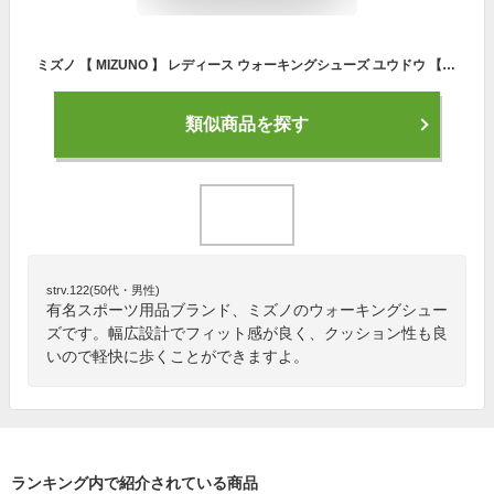
ミズノ 【 MIZUNO 】 レディース ウォーキングシューズ ユウドウ 【 B1GW1900 YOUDO スニーカー 紐靴 ファスナー 幅広 ワイド 3E レディース 女性 ブロンズ レッド 】【あす楽対応 365日出荷】【メール便不可】[物流]
類似商品を探す
strv.122(50代・男性)
有名スポーツ用品ブランド、ミズノのウォーキングシュー
ズです。幅広設計でフィット感が良く、クッション性も良
いので軽快に歩くことができますよ。
ランキング内で紹介されている商品