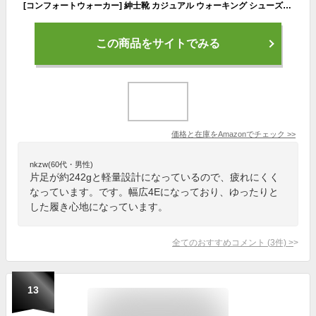
[コンフォートウォーカー] 紳士靴 カジュアル ウォーキング シューズ 幅広 4E ファスナー クッションインソール 脱ぎ履きしやすい 軽量 メンズスニーカー CF0302 ダークブラウン 25.0 cm
この商品をサイトでみる
価格と在庫を
Amazon
でチェック
>>
nkzw(60代・男性)
片足が約242gと軽量設計になっているので、疲れにくく
なっています。です。幅広4Eになっており、ゆったりと
した履き心地になっています。
全てのおすすめコメント
(
3
件)
>
13