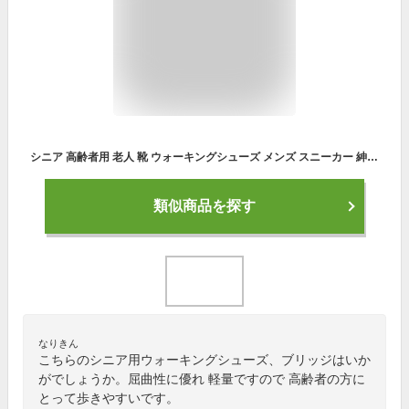
シニア 高齢者用 老人 靴 ウォーキングシューズ メンズ スニーカー 紳士 P.B.BRIDGE PBブリッジ コウセキ 【PB-SNEAKER-M】 16503 16504 軽量 屈曲性 ループ リフレクター レースアップ マジックベルト □pb-sneaker-m□
類似商品を探す
なりきん
こちらのシニア用ウォーキングシューズ、ブリッジはいか
がでしょうか。屈曲性に優れ 軽量ですので 高齢者の方に
とって歩きやすいです。