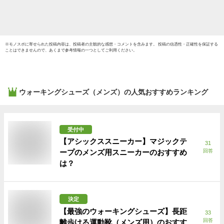
送料無料【ギフトラ
護用靴
ッピング】
の日 28
※
モノスポ
に寄せられた投稿内容は、投稿者の主観的な感想・コメントを含みます。 投稿の信憑性・正確性を保証する
ことはできませんので、あくまで参考情報の一つとしてご利用ください。
ウォーキングシューズ（メンズ）
の人気おすすめランキング
受付中
【アシックススニーカー】マジックテ
31
ープのメンズ用スニーカーのおすすめ
回答
は？
決定
【最強のウォーキングシューズ】長距
33
回答
離歩ける運動靴（メンズ用）のおすす