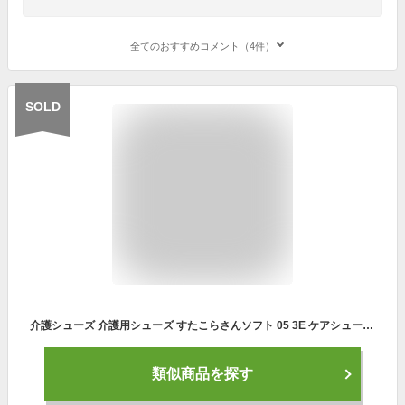
全てのおすすめコメント（4件）
SOLD
介護シューズ 介護用シューズ すたこらさんソフト 05 3E ケアシューズ むくみ 外反母趾 老人 高齢者 シューズ 軽量 室内履き 外履き 外出 ウォーキング 散歩 リハビリ 転倒防止 転ばない 履きやすい 男性 紳士 女性 男女兼用 婦人 レディース メンズ
類似商品を探す