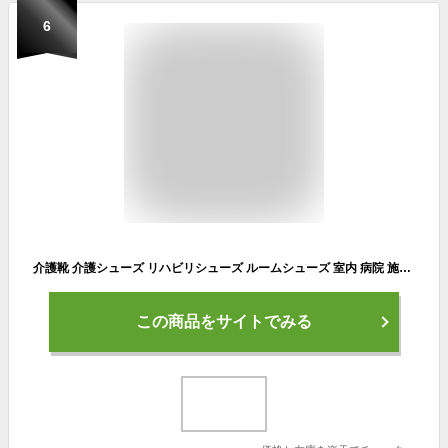
6
介護靴 介護シューズ リハビリシューズ ルームシューズ 室内 病院 施設 紳士 スニーカー 幅広 4e ゆったり 滑り止め コンフォート メンズ 軽量 男性用 スリッポン 介護用シューズ 高齢者用シューズ 介護用靴 父の日
この商品をサイトでみる