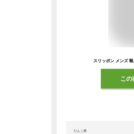
この
だんご鼻