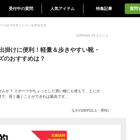
受付中の質問
人気アイテム
特集記事
質問
ージはプロモーションを含みます
1189
View
24
コメント
お出掛けに便利！軽量＆歩きやすい靴・
ズのおすすめは？
せんか？ スポーツやちょっとした買い物にも使えて、とにか
材で、長く履くことができれば最高です。
ながの(80代以上・男性)