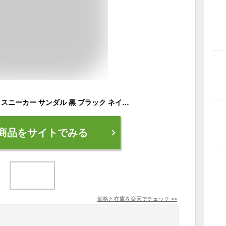
スリッポン メンズ 靴 スニーカー サンダル 黒 ブラック ネイビー グレー 軽量 軽い 疲れない メッシュ 通気 かかとなし かかとが踏める 2way おしゃれ カジュアル 通勤 通学 厚底 ウォーキング FC.CROW エフシークロウ FMH1552 FC-1798
商品をサイトでみる
価格と在庫を
楽天
でチェック
>>