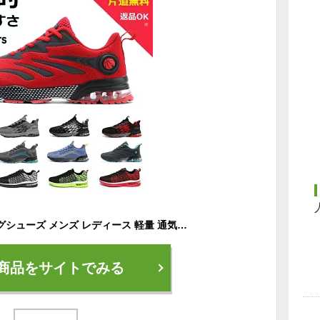
スニーカー ランニングシューズ メンズ レディース 軽量 通気 スポーツシューズ ウォーキング スニーカー シューズ 男女兼用 歩きやすい 滑りにくい 疲れない 新作 父の日 ギフト 送料無料
商品をサイトでみる