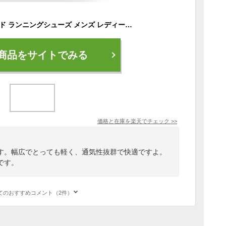
送料無料 ミズノ ワイド ランニングシューズ メンズ レディーズ MIZUNO MAXIMIZER 27 マキシマイザー ランニング ジョギング ウォーキング ランシュー 軽量 幅広 通勤 通学 シューズ 靴 マキシマイザー27 K1GA2500 K1GA2502
商品をサイトでみる
価格と在庫を
楽天
でチェック
>>
す。幅広でとっても軽く、通気性抜群で快適ですよ。
です。
てのおすすめコメント（2件）