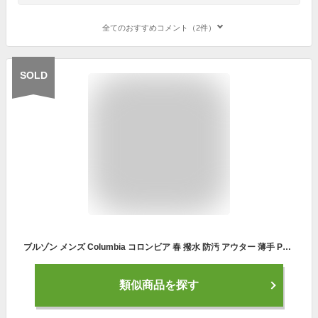
全てのおすすめコメント（2件）
SOLD
ブルゾン メンズ Columbia コロンビア 春 撥水 防汚 アウター 薄手 PM0696 ジャケット ジップアップ ジャンパー フードなし 秋冬 羽織り 上着 大きめ 軽量 S M L XL アウトドア ハイキング キャンプ 釣り 大人 学生 おしゃれ ブランド ブラック ベージュ プレゼント ギフト
類似商品を探す