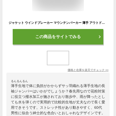
ジャケット ウインドブレーカー マウンテンパーカー 薄手 アウトドア ライトアウター ブルゾン 登山 ジャンパー 長袖 大きいサイズ 紫外線対策 カジュアル アウター おしゃれ ストレッチ 春 秋 撥水 透湿 防風 ビジネス メンズ
この商品をサイトでみる
価格と在庫を
楽天
でチェック
>>
るんるんるん
薄手生地で体に負担がかからずサッ羽織れる薄手生地の長
袖ジャンパーはいかがでしょうか？春先用なので花粉対策
に役立つ撥水加工が施されており散歩中、雨が降ったとし
ても水を弾くので実用的で比較的生地が丈夫なので長く愛
用できそうです。ストレッチ性があり動きやすく、60代
男性に似合う紳士的な色合いとおしゃれなデザインです。