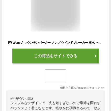
[W Wonyo] マウンテンパーカー メンズ ウインドブレーカー 撥水 マウンテンジャケット 防風 アウター 軽量 秋服 大きいサイズ 上着 秋冬 防寒着 アウトドア ジャンパー オシャレ アノラックパーカー ユーティリティ brown 2XL
この商品をサイトでみる
価格と在庫を
Amazon
でチェック
>>
nisi11(60代・男性)
シンプルなデザインで 丈も短すぎないので季節を問わず
バランスよく着こなせます。軽やかに羽織れるので 散歩