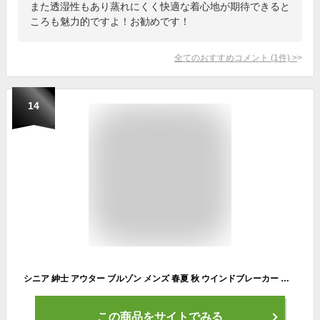
また透湿性もあり蒸れにくく快適な着心地が期待できると
ころも魅力的ですよ！お勧めです！
全てのおすすめコメント
(
1
件)
>
14
シニア 紳士 アウター ブルゾン メンズ 春夏 秋 ウインドブレーカー 裏メッシュ カジュアル カジュアルアウター ゴルフ OS-3000 送料無料 【沖縄への配送不可】シニアファッション おじいちゃん 父の日 誕生日 贈り物
この商品をサイトでみる