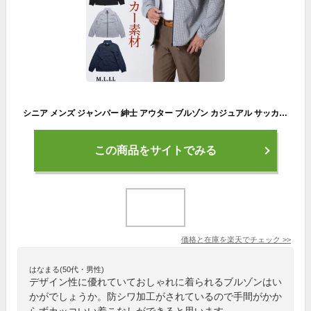
シニア メンズ ジャンパー 紳士 アウター ブルゾン カジュアル サッカー素材 涼感素材 吸水速乾 防シワ 春夏 秋 薄手 50代 60代 70代 80代 部屋着 シニアファッション 321407 送料無料【沖縄への配送不可】贈り物 プレゼント
この商品をサイトでみる
価格と在庫を
楽天
でチェック
>>
はなまる(50代・男性)
デザイン性に優れていておしゃれに着られるブルゾンはい
かがでしょうか。防シワ加工がされているので手間がかか
らずカッコいい着こなしができると思います。