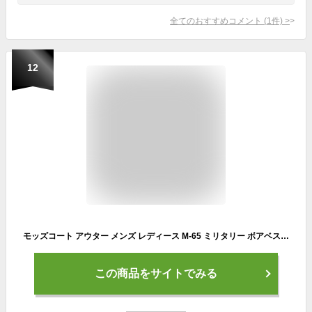
全てのおすすめコメント
(
1
件)
>
12
モッズコート アウター メンズ レディース M-65 ミリタリー ボアベスト 取り外し 4WAY ロング丈 ワッペン スタンドネック 薄手 軽い ポリピーチ 暖かい 防寒 防風 大きいサイズ 春 秋 冬 PATY パティ
この商品をサイトでみる