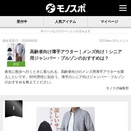
受付中
人気アイテム
マイページ
本ページはプロモーションを含みます
最終更新日：2026/08/05
521
View
19
コメント
高齢者向け薄手アウター｜メンズ向け！シニア
用ジャンパー・ブルゾンのおすすめは？
決定
春先に散歩へ行くときに着られる、高齢者向けのメンズ用薄手アウターを購
入したいです。60代男性に似合う、薄手のシニア向けジャンパー・ブルゾン
のおすすめを教えてください。
モノスポ編集部
1