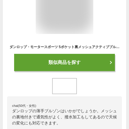
ダンロップ・モータースポーツ 5ポケット裏メッシュアクティブブルゾン（全3色） アウター メンズ 紳士服 シニア 薄手 ジャンパー シルバー グリーン 緑 カジュアル スポーティー シニアファッション 50代 60代 70代 80代 ギフト プレゼント fri p19459
類似商品を探す
chai(50代・女性)
ダンロップの薄手ブルゾンはいかがでしょうか。メッシュ
の裏地付きで通気性がよく、撥水加工もしてあるので天候
の変化にも対応できます。