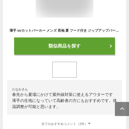
薄手 uvカットパーカー メンズ 長袖 夏 フード付き ジップアップパーカー 軽量 無地 アウター 紫外線対策 冷房対策 カーディガン メンズ 夏用 トップス 大きいサイズ M L XL 2XL 3XL 4XL 5XL 6XL 7XL
類似商品を探す
たなかさん
春先から夏場にかけて紫外線対策に使えるアウターです
薄手の生地になっていて高齢者の方にもおすすめです。体
温調整が可能と思います。
全てのおすすめコメント（2件）