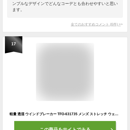
ンプルなデザインでどんなコーデとも合わせやすいと思い
ます。
全てのおすすめコメント
(
6
件)
>
17
軽量 透湿 ウインドブレーカー TFO-631735 メンズ ストレッチ ウェア L-XXXL 薄手 紫外線カット 登山 ウォーキング ジャケット パーカー キャンプ バイク 防風 通勤 ゴルフ 父の日 喜ぶプレゼント ax アエトニクス The First Outdoor
この商品をサイトでみる