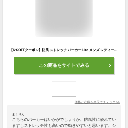
【6％OFFクーポン】防風 ストレッチ パーカー Lite メンズ レディース 春 夏 全7色 S-3L 軽量 薄手 アウター ウインドブレーカー 防風パーカー スポーツ キャンプ 釣り 登山 ジャケット アウトドア コンパクト バイク 自転車 防寒 撥水 防水 UVカット 【013132】
この商品をサイトでみる
価格と在庫を
楽天
でチェック
>>
まくりん
こちらのパーカーはいかがでしょうか。防風性に優れてい
ますしストレッチ性も高いので動きやすいと思います。シ