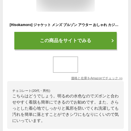
[Hisokamoro] ジャケット メンズ ブルゾン アウター おしゃれ カジュアル ビジネス 無地 春 秋 冬 軽量 大きいサイズ 通勤 ブルー水色 LL0303-8302BLUE-M
この商品をサイトでみる
価格と在庫を
Amazon
でチェック
>>
チョコレート(20代・男性)
こちらはどうでしょう。明るめの水色なのでズボンと合わ
せやすく着脱も簡単にできるのでお勧めです。また、さら
っとした着心地でしっかりと風邪を防いでくれ洗濯しても
汚れを簡単に落とすことができシワにもなりにくいので気
にいっています。