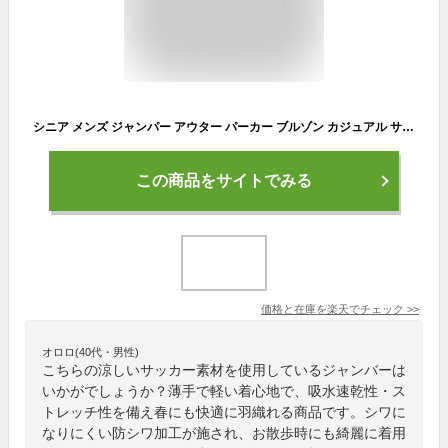
シニア メンズ ジャンパー アウター パーカー ブルゾン カジュアル サッカー素材 涼感素材 吸水速乾 防シワ 春夏 秋 薄手 50代 60代 70代 紳士 部屋着 シニアファッション 321406 送料無料【沖縄への配送不可】贈り物 プレゼント
この商品をサイトでみる
価格と在庫を
楽天
でチェック
>>
オロロ(40代・男性)
こちらの涼しいサッカー素材を使用しているジャンバーは
いかがでしょうか？薄手で軽い着心地で、吸水速乾性・ス
トレッチ性を備え春にも快適に羽織れる商品です。シワに
なりにくい防シワ加工が施され、お散歩時にも綺麗に着用