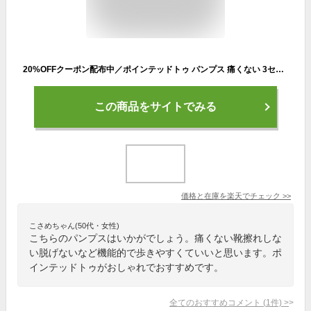
20%OFFクーポン配布中／ポインテッドトゥ パンプス 痛くない 3センチ 5センチ 7センチ 9センチヒール ピンヒール ハイヒール 走れる コーデ 歩きやすい 痛くない 靴擦れしない 脱げない 就活 通勤 オフィス フォーマル オフ 二次会 レディース 黒 クロ 送料無料
この商品をサイトでみる
価格と在庫を
楽天
でチェック
>>
こさめちゃん(50代・女性)
こちらのパンプスはいかがでしょう。痛くない靴擦れしな
い脱げないなど機能的で歩きやすくていいと思います。ポ
インテッドトゥがおしゃれでおすすめです。
全てのおすすめコメント
(
1
件)
>