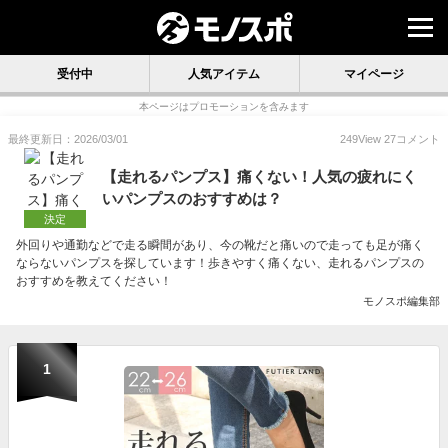
受付中
人気アイテム
マイページ
本ページはプロモーションを含みます
最終更新日：2026/03/01
249
View
27
コメント
【走れるパンプス】痛くない！人気の疲れにく
いパンプスのおすすめは？
決定
外回りや通勤などで走る瞬間があり、今の靴だと痛いので走っても足が痛く
ならないパンプスを探しています！歩きやすく痛くない、走れるパンプスの
おすすめを教えてください！
モノスポ編集部
1