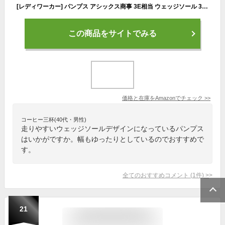
[レディワーカー] パンプス アシックス商事 3E相当 ウェッジソール 3.4cmヒール LO-15580 レディース BLACK(22年モデル) 23.5 cm 3E
この商品をサイトでみる
価格と在庫を
Amazon
でチェック
>>
コーヒー三杯(40代・男性)
走りやすいウェッジソールデザインになっているパンプス
はいかがですか。幅もゆったりとしているのでおすすめで
す。
全てのおすすめコメント
(
1
件)
>
21