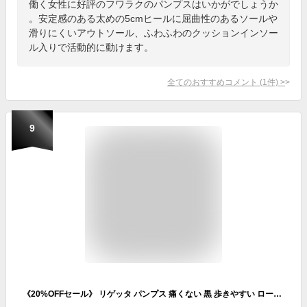
働く女性に好評のフワラクのパンプスはいかがでしょうか
。安定感のある太めの5cmヒールに屈曲性のあるソールや
滑りにくいアウトソール、ふわふわのクッションインソー
ル入りで活動的に動けます。
全てのおすすめコメント
(
1
件)
>
9
《20%OFFセール》 リゲッタ パンプス 痛くない 黒 歩きやすい ローファー パンプス 走れるパンプス ストラップ ブラック 幅広 レディース フォーマル エナメル マット 光沢 靴 婦人靴 ウェッジソール アーモンドトゥ 履きやすい おしゃれ 冠婚葬祭 リクルート セール SALE