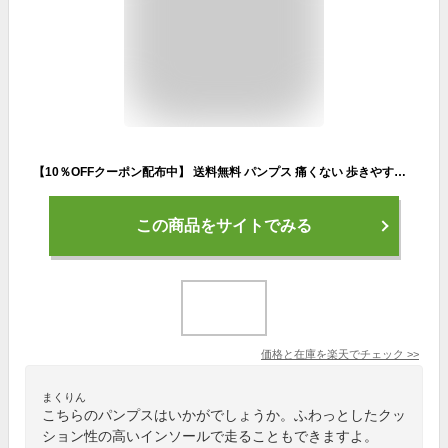
【10％OFFクーポン配布中】 送料無料 パンプス 痛くない 歩きやすい 走れるパンプス 楽 エアスイート ポインテッドトゥ 5cmヒール パンプス レディース オフィス ミドルヒール 入学式 卒業式 結婚式 黒 ブラック ベージュ 入園式
この商品をサイトでみる
価格と在庫を
楽天
でチェック
>>
まくりん
こちらのパンプスはいかがでしょうか。ふわっとしたクッ
ション性の高いインソールで走ることもできますよ。