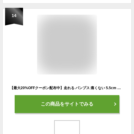
14
【最大20%OFFクーポン配布中】走れる パンプス 痛くない 5.5cm ヒール 日本製 アーモンドトゥ レディース エナメル パンプス 黒 歩きやすい 抗菌 消臭 フォーマル 軽い 通勤 オフィス ブラック レッド ベージュ ピンク 青 シルバー グレー
この商品をサイトでみる