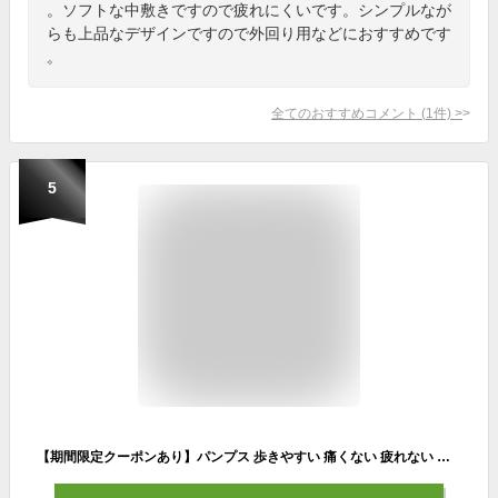
。ソフトな中敷きですので疲れにくいです。シンプルなが
らも上品なデザインですので外回り用などにおすすめです
。
全てのおすすめコメント
(
1
件)
>
5
【期間限定クーポンあり】パンプス 歩きやすい 痛くない 疲れない 脱げない 4センチヒール アーモンドトゥ レディース 靴 ファーストコンタクト FIRST CONTACT 走れるパンプス 黒 日本製 エナメル調 スムース調 スエード調 39520 39521 39522 オフィス 【2301】