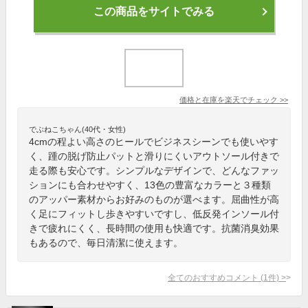
この商品をサイトでみる
価格と在庫を
楽天
でチェック
>>
でぶねこちゃん(40代・女性)
4cmの程よい高さのヒールでビジネスシーンでも使いやす
く、踵の脱げ防止パットと滑りにくいアウトソール付きで
走る際も安心です。シンプルなデザインで、どんなファッ
ションにも合わせやすく、13色の豊富なカラーと３種類
のアッパー素材からお好みのものが選べます。屈曲性が高
く足にフィットし歩きやすいですし、低反発インソール付
きで疲れにくく、長時間の使用も快適です。抗菌消臭効果
もあるので、毎日清潔に使えます。
全てのおすすめコメント
(
1
件)
>