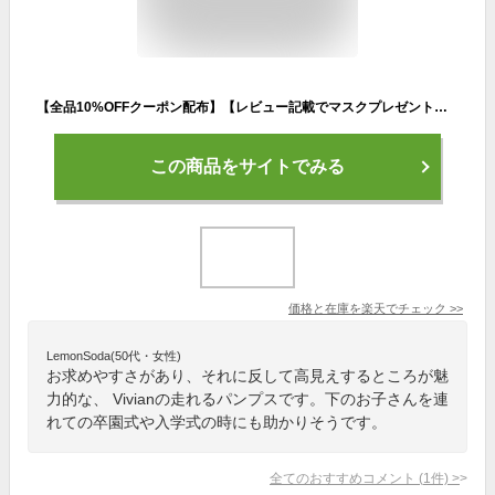
【全品10%OFFクーポン配布】【レビュー記載でマスクプレゼント】24年春再販【インソールプレゼント】Vivian パンプス 痛くない ローヒール 4cm ヒール パイソン柄 ブラック オフィス 通勤 結婚式 オフィス きれいめ 仕事 柔らかい V3200AL
この商品をサイトでみる
価格と在庫を
楽天
でチェック
>>
LemonSoda(50代・女性)
お求めやすさがあり、それに反して高見えするところが魅
力的な、 Vivianの走れるパンプスです。下のお子さんを連
れての卒園式や入学式の時にも助かりそうです。
全てのおすすめコメント
(
1
件)
>