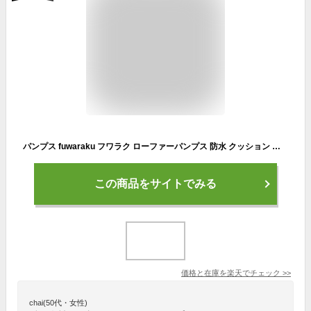
パンプス fuwaraku フワラク ローファーパンプス 防水 クッション 黒 ブラック 就活 通勤 リクルート 仕事 ビジネス オフィス 冠婚葬祭 葬式 ブラックフォーマル 美脚 フォーマル 走れるパンプス レディース靴 抗菌 防臭 FR-1106
この商品をサイトでみる
価格と在庫を
楽天
でチェック
>>
chai(50代・女性)