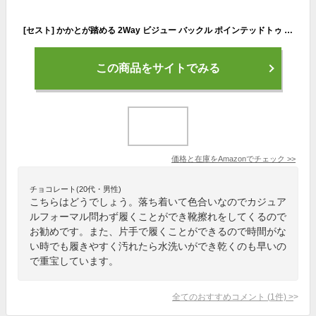
[セスト] かかとが踏める 2Way ビジュー バックル ポインテッドトゥ キトゥンヒール パンプス レディース 24.0cm アイボリー dsp3404-IV-240
この商品をサイトでみる
価格と在庫を
Amazon
でチェック
>>
チョコレート(20代・男性)
こちらはどうでしょう。落ち着いて色合いなのでカジュア
ルフォーマル問わず履くことができ靴擦れをしてくるので
お勧めです。また、片手で履くことができるので時間がな
い時でも履きやすく汚れたら水洗いができ乾くのも早いの
で重宝しています。
全てのおすすめコメント
(
1
件)
>