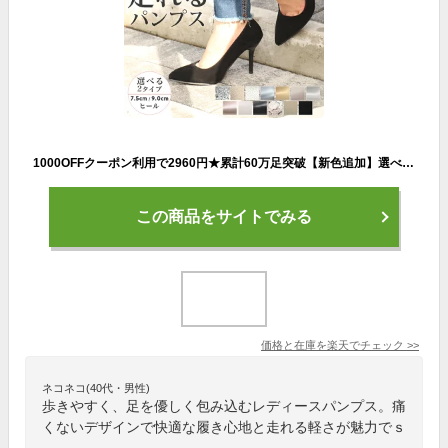
1000OFFクーポン利用で2960円★累計60万足突破【新色追加】選べるヒール2タイプ 低反発【宅配便無料】レディース パンプス 痛くない 歩きやすい 走れる レッドソール ブラックソール 卒業式 卒園式 入学式 入園式 結婚式 / 走れるパンプス
この商品をサイトでみる
価格と在庫を
楽天
でチェック
>>
ネコネコ(40代・男性)
歩きやすく、足を優しく包み込むレディースパンプス。痛
くないデザインで快適な履き心地と走れる軽さが魅力でｓ
。