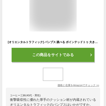
[オリエンタルトラフィック] パンプス 跳べる ポインテッドトゥ 大きいサイズ 小さいサイズ 歩きやすい 厚手クッション入り 4.5cmヒール ラメ オケージョン R-3206 レディース ネイビー 22.0 cm E
この商品をサイトでみる
価格と在庫を
Amazon
でチェック
>>
コーヒー三杯(40代・男性)
衝撃吸収性に優れた厚手のクッション材が内蔵されている
オリエンタルトラフィックのパンプスはいかがですか。