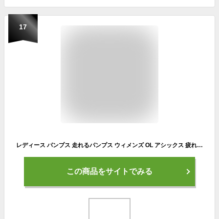
17
レディース パンプス 走れるパンプス ウィメンズ OL アシックス 疲れない レディワーカー 女性 レディース アシックス レディーワーカー Lady worker 立ち仕事 通勤靴 通気性 消臭 幅広 7cm ヒール OL オフィス 痛くない 送料無料
この商品をサイトでみる