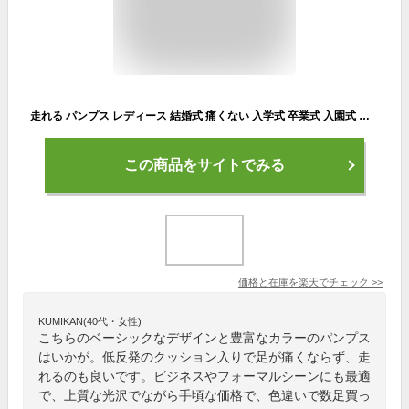
走れる パンプス レディース 結婚式 痛くない 入学式 卒業式 入園式 卒園式 仕事 オフィス 就活 ラウンドトゥ XXS XS S M L LL 3L 4L 美脚 機能系 5cm ヒール [I940] 【送料無料】
この商品をサイトでみる
価格と在庫を
楽天
でチェック
>>
KUMIKAN(40代・女性)
こちらのベーシックなデザインと豊富なカラーのパンプス
はいかが。低反発のクッション入りで足が痛くならず、走
れるのも良いです。ビジネスやフォーマルシーンにも最適
で、上質な光沢でながら手頃な価格で、色違いで数足買っ