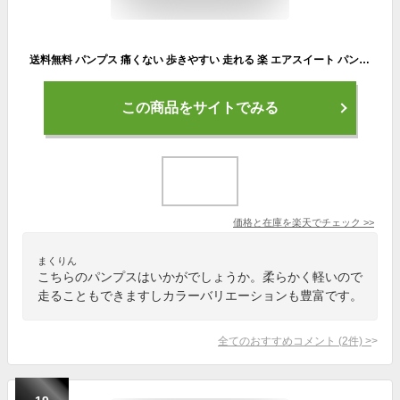
送料無料 パンプス 痛くない 歩きやすい 走れる 楽 エアスイート パンプス ポインテッドトゥ 定番 甲深 ピンヒール 履きやすい 疲れない 結婚式 入園式 黒 ブラック 走れるパンプス フォーマル 卒業式 入学式 最強配送
この商品をサイトでみる
価格と在庫を
楽天
でチェック
>>
まくりん
こちらのパンプスはいかがでしょうか。柔らかく軽いので
走ることもできますしカラーバリエーションも豊富です。
全てのおすすめコメント
(
2
件)
>