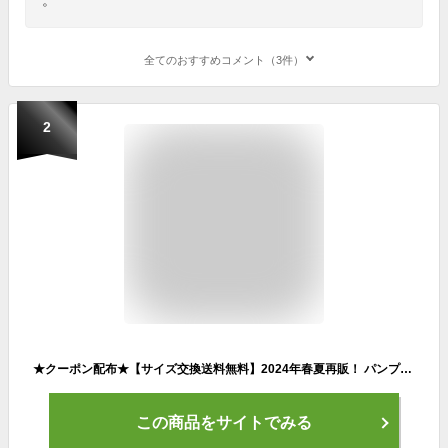
全てのおすすめコメント（3件）
2
★クーポン配布★【サイズ交換送料無料】2024年春夏再販！ パンプス 歩きやすい 痛くない 疲れない 走れる ポインテッドトゥ パンプス 3センチヒール ローヒール 通勤 ブラック ベージュ 22.0 25.0 オフィス 小さいサイズ 大きいサイズ ルリアンプラス CX2413SS
この商品をサイトでみる