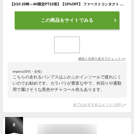
【2/10 20時～4H限定PT10倍】【19%OFF】 ファーストコンタクト FIRST CONTACT 39522 39520 39521 パンプス 抗菌 消臭 走れるパンプス オフィス 仕事 通勤 アーモンドトゥ ふかふかインソール
この商品をサイトでみる
価格と在庫を
楽天
でチェック
>>
enperu(30代・女性)
こちらの走れるパンプスはふかふかインソールで疲れにく
いのでお勧めです。カラバリが豊富な中で、外回りや通勤
用で履けそうな黒色やチャコール色もあります。
全てのおすすめコメント
(
1
件)
>
8