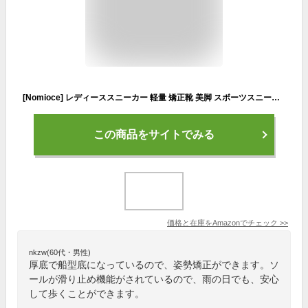
[Nomioce] レディーススニーカー 軽量 矯正靴 美脚 スボーツスニーカー PU 滑り止め 通勤靴 船型底 ダイエット ランニング 姿勢矯正 通気 ウォーキングシューズ ブラック 23.0cm
この商品をサイトでみる
価格と在庫を
Amazon
でチェック
>>
nkzw(60代・男性)
厚底で船型底になっているので、姿勢矯正ができます。ソ
ールが滑り止め機能がされているので、雨の日でも、安心
して歩くことができます。