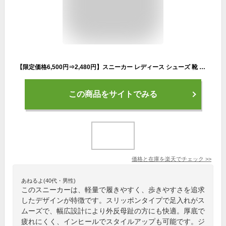
【限定価格6,500円⇒2,480円】スニーカー レディース シューズ 靴 黒 白 スリッポン 厚底 軽量 ウォーキングシューズ おしゃれ 幅広 かわいい ウォーキング 歩きやすい ジム 履きやすい 疲れにくい きれいめ 外反母趾 インヒール ランニング 体育館 通勤 運動靴
この商品をサイトでみる
価格と在庫を
楽天
でチェック
>>
あねるよ(40代・男性)
このスニーカーは、軽量で履きやすく、歩きやすさを追求
したデザインが特徴です。スリッポンタイプで足入れがス
ムーズで、幅広設計により外反母趾の方にも快適。厚底で
疲れにくく、インヒールでスタイルアップも可能です。ジ