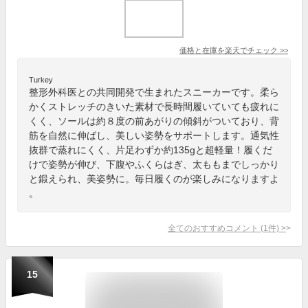
価格と在庫を
楽天
でチェック
>>
Turkey
整形外科医との共同開発で生まれたスニーカーです。柔ら
かくストレッチのきいた素材で長時間履いていても疲れに
くく、ソールは約８度の前あがりの傾斜がついており、背
筋を自然に伸ばし、美しい姿勢をサポートします。通気性
抜群で蒸れにくく、片足わずか約135gと超軽量！履くだ
けで姿勢が伸び、下腹やふくらはぎ、太ももまでしっかり
と鍛えられ、美姿勢に。毎日履くのが楽しみになりますよ
。
全てのおすすめコメント
(
1
件)
>
15