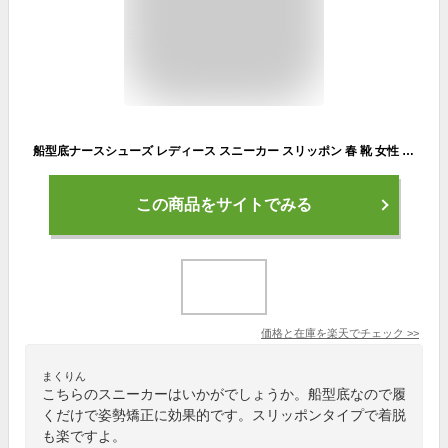
船型底ナースシューズ レディース スニーカー スリッポン 春 靴 女性 プラスサイズの靴 厚底靴 滑り止め 姿勢矯正 ダイエット 美脚 軽量 歩きやすい 疲れない ソフトソール 快適 ママ靴 ローファー ウォーキングシューズ 看護師 作業靴 婦人靴 通勤日常着 22.5cm-25.5cm
この商品をサイトでみる
価格と在庫を
楽天
でチェック
>>
まくりん
こちらのスニーカーはいかがでしょうか。船型底なので履
くだけで姿勢矯正に効果的です。スリッポンタイプで着脱
も楽ですよ。