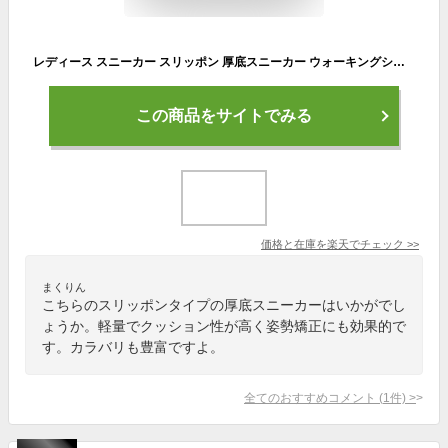
レディース スニーカー スリッポン 厚底スニーカー ウォーキングシューズ ランニングシューズ ジム 軽量 紐なしスニーカー エアクッション スポーツ 洗える ナースシューズ ダイエットシューズ 姿勢矯正 運動靴 疲れにくい 送料無料
この商品をサイトでみる
価格と在庫を
楽天
でチェック
>>
まくりん
こちらのスリッポンタイプの厚底スニーカーはいかがでし
ょうか。軽量でクッション性が高く姿勢矯正にも効果的で
す。カラバリも豊富ですよ。
全てのおすすめコメント
(
1
件)
>