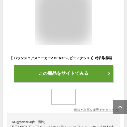
【 バランスコアスニーカー2 BEAXIS ( ビーアクシス )】特許取得済インソールがバージョンUP！履いて歩いて体幹ダイエット ダイエットシューズ スニーカー ダイエット 厚底 モデル ウォーキング ランニング スタイルアップ 体幹 人気
この商品をサイトでみる
価格と在庫を
楽天
でチェック
>>
RRgypsies(60代・男性)
BEAXIS(ビーアクシス)のバランスコアスニーカー2がおす