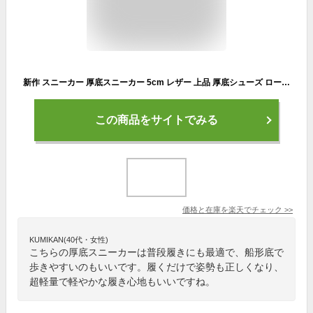
新作 スニーカー 厚底スニーカー 5cm レザー 上品 厚底シューズ ローファー 超軽量 船型底 姿勢矯正 歩きやすい お洒落 個性 可愛い 日常使い 作業靴 看護師 婦人靴 春 夏 秋 冬 送料無料
この商品をサイトでみる
価格と在庫を
楽天
でチェック
>>
KUMIKAN(40代・女性)
こちらの厚底スニーカーは普段履きにも最適で、船形底で
歩きやすいのもいいです。履くだけで姿勢も正しくなり、
超軽量で軽やかな履き心地もいいですね。