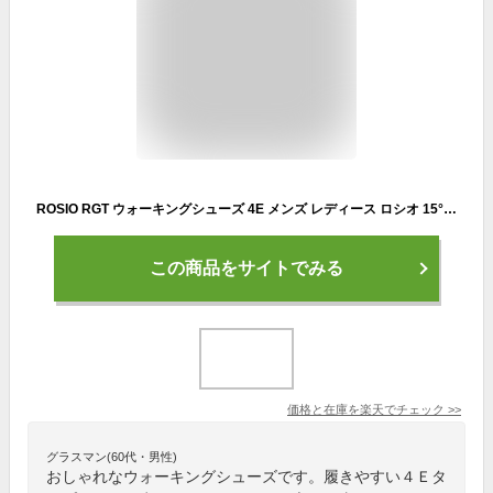
ROSIO RGT ウォーキングシューズ 4E メンズ レディース ロシオ 15°かかと ダイエット 姿勢矯正 健康 スポーツ医学 人間工学 ホワイト ブラック シェイプアップ マスクプレゼント 実用的 父の日 母の日 敬老の日 などのプレゼントにも 送料無料
この商品をサイトでみる
価格と在庫を
楽天
でチェック
>>
グラスマン(60代・男性)
おしゃれなウォーキングシューズです。履きやすい４Ｅタ