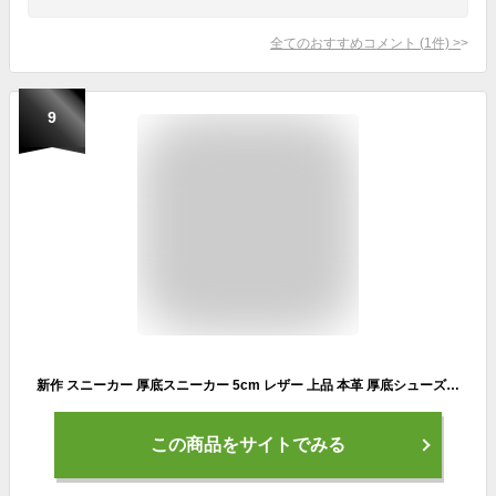
全てのおすすめコメント
(
1
件)
>
9
新作 スニーカー 厚底スニーカー 5cm レザー 上品 本革 厚底シューズ ローファー 超軽量 船型底 姿勢矯正 歩きやすい お洒落 個性 可愛い 日常使い 作業靴 看護師 婦人靴 春 夏 秋 冬 送料無料
この商品をサイトでみる