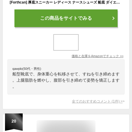
[Forthcan] 厚底スニーカー レディース ナースシューズ 船底 ダイエットシューズ ウォーキングシューズ エアー 姿勢矯正 疲れない靴 美脚 軽量 看護師 作業靴 歩きやすいブラック 24.5cm
この商品をサイトでみる
価格と在庫を
Amazon
でチェック
>>
qawplo(50代・男性)
船型靴底で、身体重心を転移させて、すねを引き締めます
。上腿脂肪を燃やし、腹部を引き締めて姿勢を矯正します
。
全てのおすすめコメント
(
1
件)
>
20