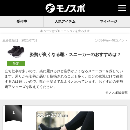
受付中
人気アイテム
マイページ
本ページはプロモーションを含みます
最終更新日：2026/07/31
14554
View
46
コメント
姿勢が良くなる靴・スニーカーのおすすめは？
決定
立ち仕事が多いので、楽に履けるけど姿勢がよくなるスニーカーを探してい
ます。周りから姿勢が悪いと指摘されることも多く、自分の意識だけで改善
するのは難しいので、靴から変えてみようと思っています。おすすめの姿勢
矯正シューズを教えてください。
モノスポ編集部
1