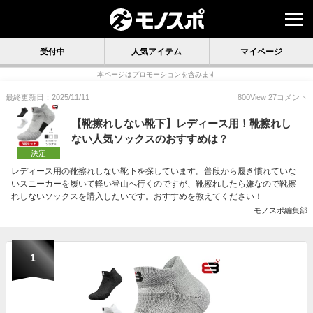
受付中
人気アイテム
マイページ
本ページはプロモーションを含みます
最終更新日：2025/11/11
800
View
27
コメント
【靴擦れしない靴下】レディース用！靴擦れし
ない人気ソックスのおすすめは？
決定
レディース用の靴擦れしない靴下を探しています。普段から履き慣れていな
いスニーカーを履いて軽い登山へ行くのですが、靴擦れしたら嫌なので靴擦
れしないソックスを購入したいです。おすすめを教えてください！
モノスポ編集部
1