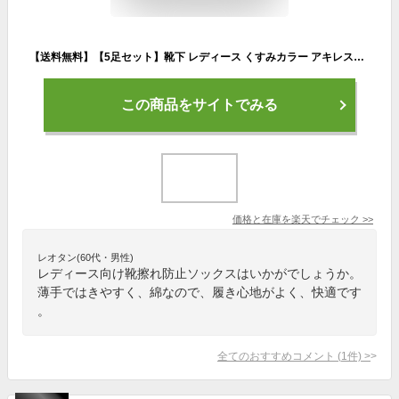
【送料無料】【5足セット】靴下 レディース くすみカラー アキレスガード くるぶし スニーカー用ソックス 脱げない くつ下 くつした 綿 コットン アンクル丈 靴擦れ防止 カバーソックス オシャレ インナーソックス 春 夏 秋 冬 22cm-24cm 薄手 スポーツ
この商品をサイトでみる
価格と在庫を
楽天
でチェック
>>
レオタン(60代・男性)
レディース向け靴擦れ防止ソックスはいかがでしょうか。
薄手ではきやすく、綿なので、履き心地がよく、快適です
。
全てのおすすめコメント
(
1
件)
>