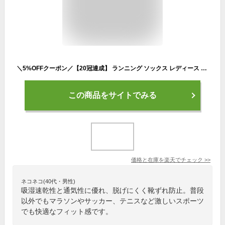
＼5%OFFクーポン／【20冠達成】 ランニング ソックス レディース メンズ キッズ スポーツ 靴下 厚手 トレラン ソックス 子供用 ジュニア マラソン ジョギング ウォーキング サッカー テニス 衝撃吸収 吸汗 速乾 通気性 脱げにくい 靴ずれ 防止 抗菌 防臭
この商品をサイトでみる
価格と在庫を
楽天
でチェック
>>
ネコネコ(40代・男性)
吸湿速乾性と通気性に優れ、脱げにくく靴ずれ防止。普段
以外でもマラソンやサッカー、テニスなど激しいスポーツ
でも快適なフィット感です。