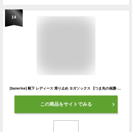
14
[banerise] 靴下 レディース 滑り止め ヨガソックス 【つま先の保護·90%綿·抗菌·吸湿】 ピラティス 靴下 ずれない スポーツソックス 3足 セット 長め ライトパープル
この商品をサイトでみる