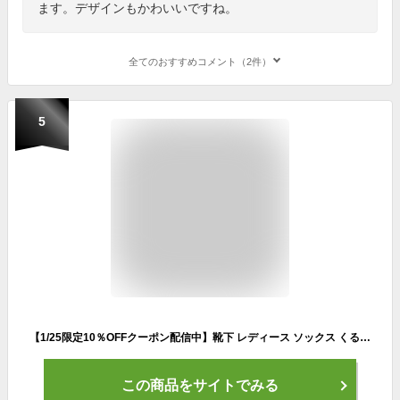
ます。デザインもかわいいですね。
全てのおすすめコメント（2件）
5
【1/25限定10％OFFクーポン配信中】靴下 レディース ソックス くるぶし スマイルソックス ランダム 5足セット おしゃれ かわいい 夏用 秋用 冬用 春用 ショートソックス パンプス コットン スニーカーソックス ビジネス 通気性 衝撃吸収 靴ずれ 防止
この商品をサイトでみる