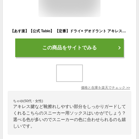
【あす楽】【公式 Tabio】 【定番】ドライ× デオドラント アキレスガード スニーカー用ソックス / 靴下屋 靴下 タビオ くつ下 くるぶし ソックス 靴ずれ防止 靴擦れ防止 スニーカー 消臭 消臭靴下 吸水 速乾 デオセル レディース 日本製
この商品をサイトでみる
価格と在庫を
楽天
でチェック
>>
ちゃゆ(50代・女性)
アキレス腱など靴擦れしやすい部分をしっかりガードして
くれるこちらのスニーカー用ソックスはいかがでしょう？
選べる色が多いのでスニーカーの色に合わせられるのも嬉
しいです。