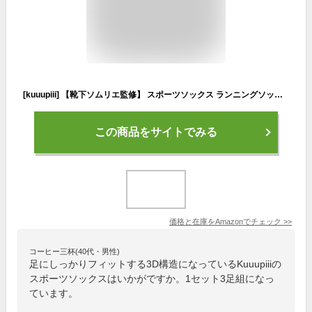
[kuuupiii] 【靴下ソムリエ監修】 スポーツソックス ランニングソックス メンズ レディース ヨガ 3足組 (白・グレー・黒23-26cm、3足組)
この商品をサイトでみる
価格と在庫を
Amazon
でチェック
>>
コーヒー三杯(40代・男性)
足にしっかりフィットする3D構造になっているKuuupiiiの
スポーツソックスはいかがですか。1セット3足組になっ
ています。