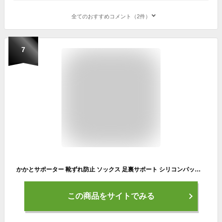
全てのおすすめコメント（2件）
7
かかとサポーター 靴ずれ防止 ソックス 足裏サポート シリコンパッド付け シート衝撃緩和 足底筋膜 テーピング ヨガ 運動 歩行 立ち仕事 疲れ軽減 男女兼用 2サイズ Meidlan (S)
この商品をサイトでみる