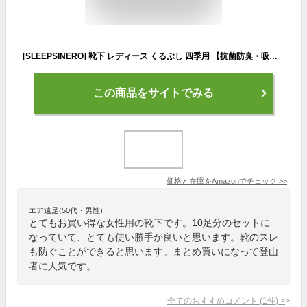
[SLEEPSINERO] 靴下 レディース くるぶし 四季用 【抗菌防臭・吸湿速乾・脱げ対策】 くるぶしソックス 脱げない靴下 メッシュ構造 落下防止 綿 通気 かわいい 蒸れない 薄手 レディース スニーカーソックス 22-25cm 10足セット 女性用 (セットC)
この商品をサイトでみる
価格と在庫を
Amazon
でチェック
>>
エア遠足(50代・男性)
とてもお買い得な女性用の靴下です。10足分のセットに
なっていて、とても使い勝手が良いと思います。靴のスレ
も防ぐことができると思います。まとめ買いになって登山
者に人気です。
全てのおすすめコメント
(
1
件)
>