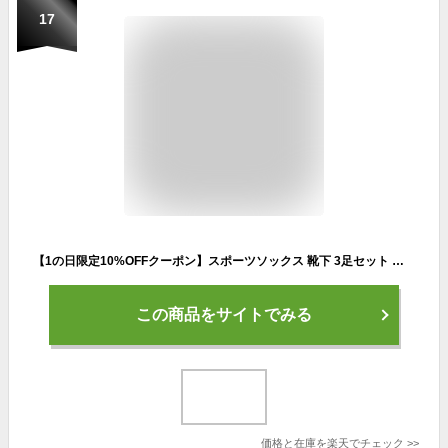
17
【1の日限定10%OFFクーポン】スポーツソックス 靴下 3足セット メンズ レディース シンプル 男女兼用 スポーツ 厚手 ショートソックス くるぶしソックス コットン スニーカーソックス ビジネス 春 夏 快適 通気性 衝撃吸収 靴ずれ 防止 男性
この商品をサイトでみる
価格と在庫を
楽天
でチェック
>>