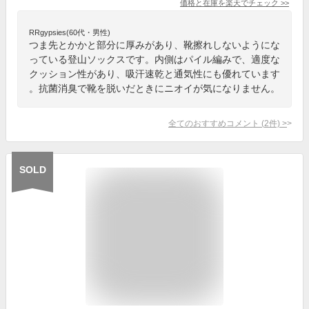
価格と在庫を
楽天
でチェック
>>
RRgypsies(60代・男性)
つま先とかかと部分に厚みがあり、靴擦れしないようにな
っている登山ソックスです。内側はパイル編みで、適度な
クッション性があり、吸汗速乾と通気性にも優れています
。抗菌消臭で靴を脱いだときにニオイが気になりません。
全てのおすすめコメント
(
2
件)
>
SOLD