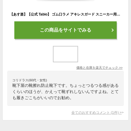
【あす楽】【公式 Tabio】 ゴム口ラメ アキレスガード スニーカー用ソックス / 靴下屋 靴下 タビオ くつ下 くるぶし 靴擦れ防止 靴ずれ防止 レディース 日本製
この商品をサイトでみる
価格と在庫を
楽天
でチェック
>>
コリドラス(60代・女性)
靴下屋の靴擦れ防止靴下です。ちょっとつるつる感がある
くらいのほうが、かえって靴ずれしないんですよね。とて
も履きごこちがいいのでお勧め。
全てのおすすめコメント
(
1
件)
>