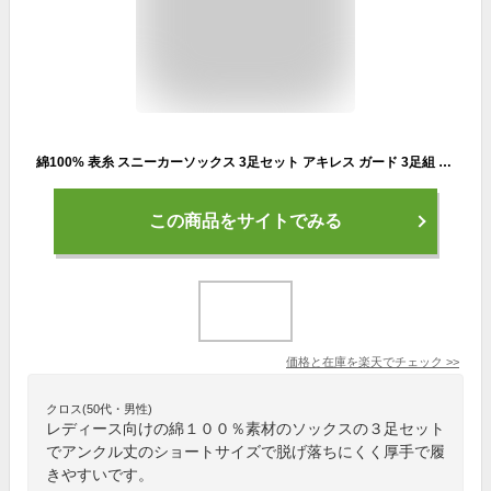
綿100% 表糸 スニーカーソックス 3足セット アキレス ガード 3足組 ショート アンクル丈 くるぶし 綿 コットン 靴下 レディース 22cm-24cm 脱げない ずれない くつした くつ下 フットカバー カラー 春 夏 秋 冬 脱げにくい 学生 韓国 厚手 スポーツ ブルー イエロー 綿100
この商品をサイトでみる
価格と在庫を
楽天
でチェック
>>
クロス(50代・男性)
レディース向けの綿１００％素材のソックスの３足セット
でアンクル丈のショートサイズで脱げ落ちにくく厚手で履
きやすいです。