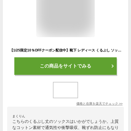
【1/25限定10％OFFクーポン配信中】靴下 レディース くるぶし ソックス スマイルソックス 7足セット スマイル おしゃれ かわいい カラフル 夏 秋 冬 春 ショートソックス パンプス コットン スニーカーソックス ビジネス 通気性 衝撃吸収 靴ずれ 防止
この商品をサイトでみる
価格と在庫を
楽天
でチェック
>>
まくりん
こちらのくるぶし丈のソックスはいかがでしょうか。上質
なコットン素材で通気性や衝撃吸収、靴ずれ防止にもなり