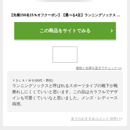
【先着150名15％オフクーポン】【選べる4足】ランニングソックス 薄手 メンズ レディース スポーツソックス 靴下 春 夏 吸汗速乾 通気性 耐摩耗 防臭 横滑り防止 衝撃吸収 靴ずれ 防止 4足セット 【socks】【gear】【R】
この商品をサイトでみる
価格と在庫を
楽天
でチェック
>>
ＹＳＬＡＩＷ６(60代・男性)
ランニングソックスと呼ばれるスポーツタイプの靴下が靴
擦れしにくくていいと思います。この品はカラフルでデザ
インも可愛くていいなと思いました。メンズ・レディース
両用。
全てのおすすめコメント
(
6
件)
>