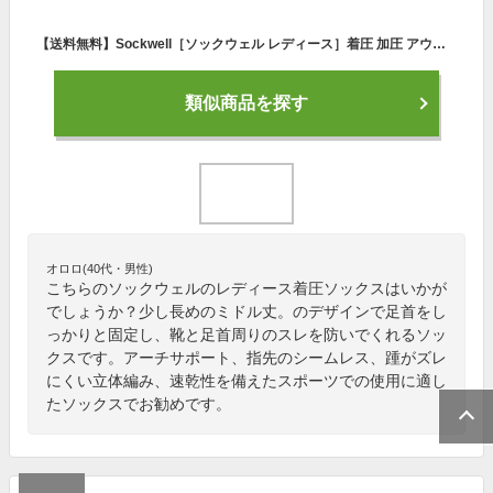
【送料無料】Sockwell［ソックウェル レディース］着圧 加圧 アウトドア 登山 速乾 吸汗防臭 靴擦れ防止 ハイキング 防寒 リカバリー メリノウール ソックス 【ELEVATE CREW】
類似商品を探す
オロロ(40代・男性)
こちらのソックウェルのレディース着圧ソックスはいかが
でしょうか？少し長めのミドル丈。のデザインで足首をし
っかりと固定し、靴と足首周りのスレを防いでくれるソッ
クスです。アーチサポート、指先のシームレス、踵がズレ
にくい立体編み、速乾性を備えたスポーツでの使用に適し
たソックスでお勧めです。