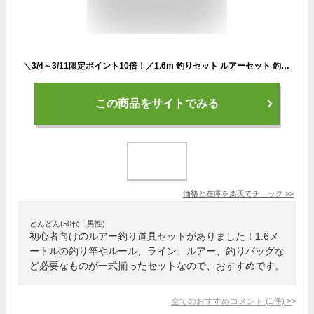
＼3/4～3/11限定ポイント10倍！／1.6m 釣りセット ルアーセット 釣竿セット 初心者 子供 スピニングリール 海釣り 投げ釣り 釣り具 釣り竿セット 釣具セット コンパクト リール付きロッド ルアー ライン付 釣りバッグ
この商品をサイトでみる
価格と在庫を
楽天
でチェック
>>
どんどん(50代・男性)
初心者向けのルアー釣り道具セットがありました！1.6メ
ートルの釣り竿やルール、ライン、ルアー、釣りバッグな
ど必要なものが一式揃ったセットなので、おすすめです。
全てのおすすめコメント
(
1
件)
>