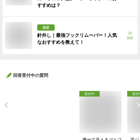
すすめは？
決定
22
針外し｜最強フックリムーバー！人気
回答
なおすすめを教えて！
回答受付中の質問
受付中
受付
痩せて見えるゴルフ
芋ジ