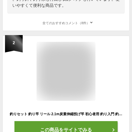
いやすくて便利な商品です。
全てのおすすめコメント（8件）
2
釣りセット 釣り竿 リール 2.1m炭素伸縮投げ竿 初心者用 釣り入門 釣り具 カーボン ロッド スピニングリール 200m釣り糸 24点釣り餌 収納バッグ付き コンパクト 海釣り 川釣り 穴釣り 釣り初心者 子供 釣り ギフト
この商品をサイトでみる