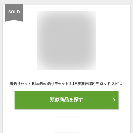
SOLD
海釣りセット BlueFire 釣り竿セット 2.1M炭素伸縮釣竿 ロッド スピニングリール 釣り餌 釣り糸 日本語説明書付 初心者向け つりざおセット 収納バッグ付き 携帯便利 投げ釣り 海釣りセット 淡水釣り 川釣り 穴釣り 磯釣り 堤防釣り
類似商品を探す