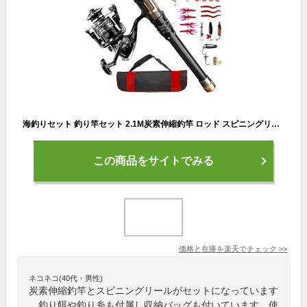
海釣りセット 釣り竿セット 2.1M炭素伸縮釣竿 ロッド スピニングリール 釣り餌 釣り糸 日本語説明書付 初心者向け つりざおセット 収納バッグ付き 携帯便利 投げ釣り 海釣りセット 淡水釣り 川釣り 穴釣り 磯釣り 堤防釣り
この商品をサイトでみる
価格と在庫を
楽天
でチェック
>>
ネコネコ(40代・男性)
炭素伸縮釣竿とスピニングリールがセットになっています
。釣り餌や釣り糸も付属し収納バッグも付いています。使