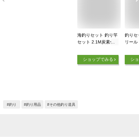
海釣りセット 釣り竿
釣りセ
セット 2.1M炭素伸
リール 
縮釣竿 ロッド スピ
縮投げ
ニングリール 釣り餌
釣り入
ショップでみる
ショ
釣り糸 日本語説明書
ーボン
付 初心者向け つり
ニングリ
ざおセット 収納バッ
釣り糸
グ付き 携帯便利 投
収納バ
げ釣り 海釣りセット
パクト
淡水釣り 川釣り 穴
り 穴
釣り 磯釣り 堤防釣
者 子供
釣り
釣り用品
その他釣り道具
り