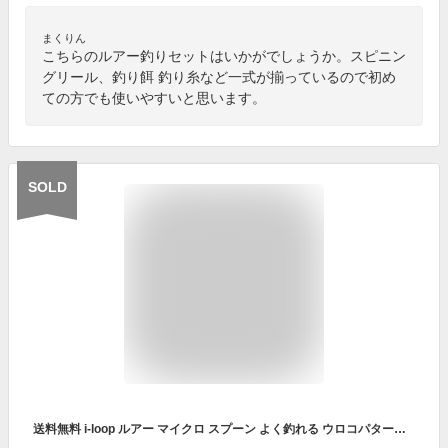
まくりん
こちらのルアー釣りセットはいかがでしょうか。スピニン
グリール、釣り餌 釣り糸など一式が揃っているので初め
ての方でも使いやすいと思います。
SOLD
送料無料 i-loop ルアー マイクロ スプーン よく釣れる ウロコパターン 1.5g 24mm 2.5g 29mm 10色 10個 ルアーセット 専用 ルアーケース 付き ルアー フライ 管釣り トラウト 渓流 ポイント消化