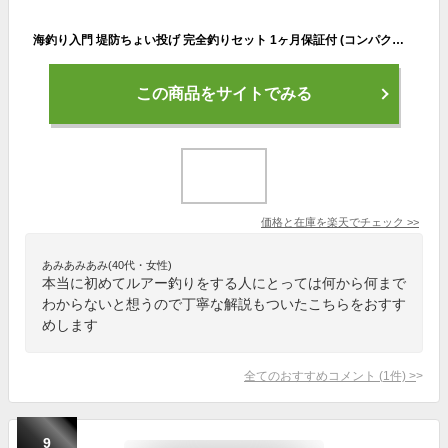
海釣り入門 堤防ちょい投げ 完全釣りセット 1ヶ月保証付 (コンパクトロッド+リール/ちょい投げ仕掛け/疑似餌 他 ちょい投げ釣り 全6点セット) | 釣り竿 子供用 女性 釣竿 釣りセット ルアー 水汲みバケツ
この商品をサイトでみる
価格と在庫を
楽天
でチェック
>>
あみあみあみ(40代・女性)
本当に初めてルアー釣りをする人にとっては何から何まで
わからないと想うので丁寧な解説もついたこちらをおすす
めします
全てのおすすめコメント
(
1
件)
>
9