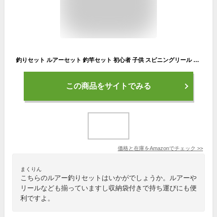
釣りセット ルアーセット 釣竿セット 初心者 子供 スピニングリール 海釣り 投げ釣り 釣り具 釣り竿セット 釣具セット コンパクト リール付きロッド ルアー ライン付 釣りバッグ付き
この商品をサイトでみる
価格と在庫を
Amazon
でチェック
>>
まくりん
こちらのルアー釣りセットはいかがでしょうか。ルアーや
リールなども揃っていますし収納袋付きで持ち運びにも便
利ですよ。