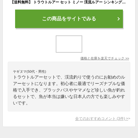
【送料無料】 トラウトルアー セット ミノー 渓流ルアー シンキングミノー エリアトラウト ルアーセット トラウト ルアー 5cm 6.5g 50mm 管理釣り場 管釣り 釣れる ブラックバス ヤマメ アマゴ ニジマス イワナ サクラマス 渓流 中流 本流 釣り 安い 格安 タックルタイム
この商品をサイトでみる
価格と在庫を
楽天
でチェック
>>
ヤギヌマ(50代・男性)
トラウトルアーセットで、渓流釣りで使うのにお勧めのル
アーセットになります。初心者に最適でリーズナブルな価
格で入手でき、ブラックバスやヤマメなど珍しい魚が釣れ
るセットで、魚が本当は嫌いな日本人の方でも楽しみやす
いです。
全てのおすすめコメント
(
3
件)
>