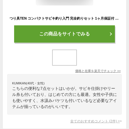
つり具TEN コンパクトサビキ釣り入門 完全釣りセット 1ヶ月保証付 (サビキ釣り竿/リール糸付き/サビキ仕掛け/ アミ姫/他 サビキ釣り全7点セット) | 釣り竿 子供用 女性 釣竿 釣りセット ルアー 水汲みバケツ
この商品をサイトでみる
価格と在庫を
楽天
でチェック
>>
KUMIKAN(40代・女性)
こちらの便利な7点セットはいかが。サビキ仕掛けやリー
ル糸も付いており、はじめての方にも最適。女性や子供に
も使いやすく、水汲みバケツも付いているなど必要なアイ
テムが揃っているのがいいです。
全てのおすすめコメント
(
2
件)
>