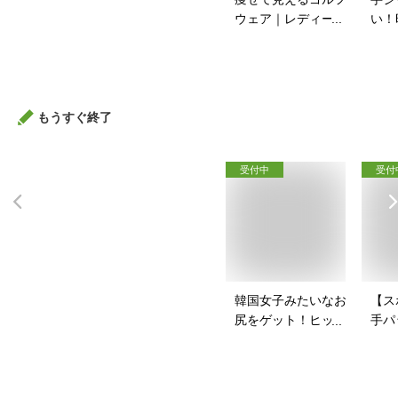
ウェア｜レディース
い！
向け！ぽっちゃりさ
ャー
んのゴルフウェアの
は？
おすすめは？
もうすぐ終了
受付中
受付
韓国女子みたいなお
【ス
尻をゲット！ヒップ
手パ
パッドのおすすめ
ース
は？
を教