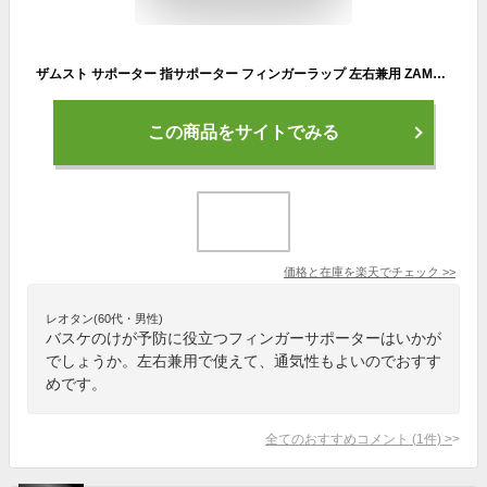
ザムスト サポーター 指サポーター フィンガーラップ 左右兼用 ZAMST 指用 指 通気性 ズレ抑制 突き指 男女兼用 スポーツ 部活 練習 試合 運動 ジム バレー フィットネス バスケットボール けが予防 人気 おすすめ ゆうパケット対応
この商品をサイトでみる
価格と在庫を
楽天
でチェック
>>
レオタン(60代・男性)
バスケのけが予防に役立つフィンガーサポーターはいかが
でしょうか。左右兼用で使えて、通気性もよいのでおすす
めです。
全てのおすすめコメント
(
1
件)
>