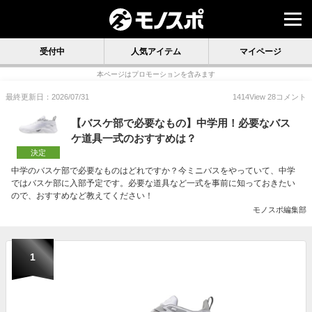
受付中
人気アイテム
マイページ
本ページはプロモーションを含みます
最終更新日：2026/07/31
1414
View
28
コメント
【バスケ部で必要なもの】中学用！必要なバス
ケ道具一式のおすすめは？
決定
中学のバスケ部で必要なものはどれですか？今ミニバスをやっていて、中学
ではバスケ部に入部予定です。必要な道具など一式を事前に知っておきたい
ので、おすすめなど教えてください！
モノスポ編集部
1