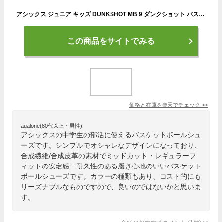
アシックス ジュニア キッズ DUNKSHOT MB 9 ダンクショット バスケットボール バスケ 靴 シューズ 競技 部活 バッシュ 紐 ミッドカット 小学生 中学生 ホワイト 白 ブラック 黒 送料無料 asics 1064A006
この商品をサイトでみる
価格と在庫を
楽天
でチェック
>>
aualone(80代以上・男性)
アシックスの中学生の部活に使えるバスケットボールシュ
ーズです。シンプルでオシャレなデザインになっており、
合成繊維/合成皮革の素材でミッドカット・レギュラーフ
ィットの安定感・耐久性のある履き心地のいいバスケット
ボールシューズです。カラーの種類もあり、コスト的にも
リーズナブルなものですので、良いのではないかと思いま
す。