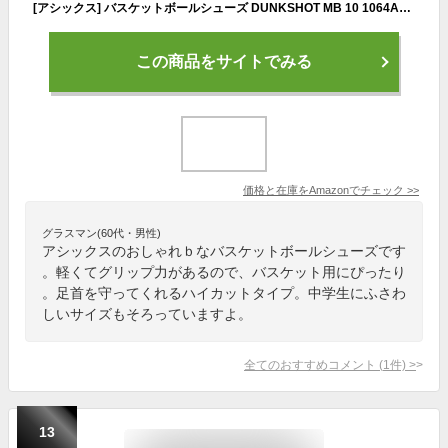
[アシックス] バスケットボールシューズ DUNKSHOT MB 10 1064A019 ジュニア 101(ホワイト/キャリアグレー) 21.0 cm 2E
この商品をサイトでみる
価格と在庫を
Amazon
でチェック
>>
グラスマン(60代・男性)
アシックスのおしゃれｂなバスケットボールシューズです
。軽くてグリップ力があるので、バスケット用にぴったり
。足首を守ってくれるハイカットタイプ。中学生にふさわ
しいサイズもそろっていますよ。
全てのおすすめコメント
(
1
件)
>
13