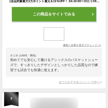
【全品対象最大3万ポイント還元＆10％OFF！ 3/4 20:00〜3/11 1:59】アシックス バスケットシューズ ジュニア キッズ 子供 ダンクショットDUNKSHOT MB 10 1064A019-001 asics バッシュ キッズ 初心者 黒 ブラック
この商品をサイトでみる
価格と在庫を
楽天
でチェック
>>
ネコネコ(40代・男性)
初めてでも安心して履けるアシックスのバスケットシュー
ズで、すっきりしたデザインとしっかりした品質なので練
習でも試合でも快適に使えます。
全てのおすすめコメント
(
1
件)
>
3