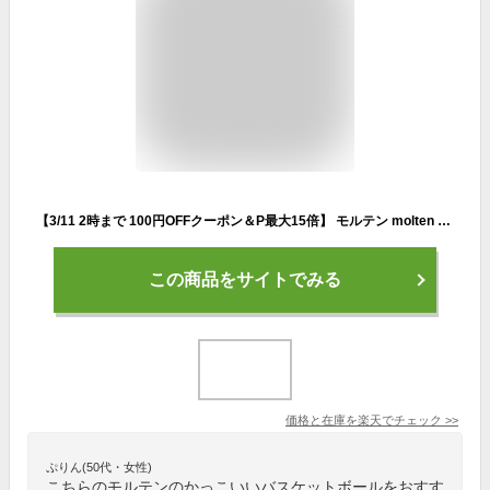
【3/11 2時まで 100円OFFクーポン＆P最大15倍】 モルテン molten バスケット バスケットボールGA 7号球 中学 高校 社会人 大学 バスケ ばすけ ボール 部活 体育 練習 試合 体育館 7号 球技 ボール競技 バスケ用品 BGA7
この商品をサイトでみる
価格と在庫を
楽天
でチェック
>>
ぷりん(50代・女性)
こちらのモルテンのかっこいいバスケットボールをおすす