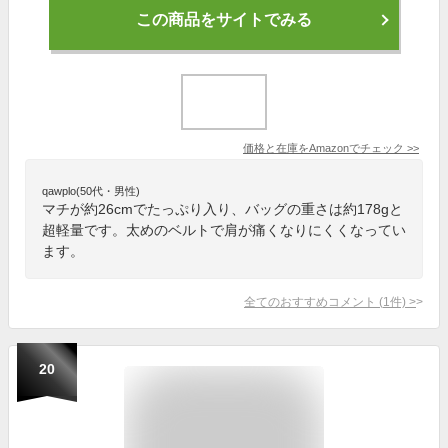
この商品をサイトでみる
価格と在庫を
Amazon
でチェック
>>
qawplo(50代・男性)
マチが約26cmでたっぷり入り、バッグの重さは約178gと
超軽量です。太めのベルトで肩が痛くなりにくくなってい
ます。
全てのおすすめコメント
(
1
件)
>
20