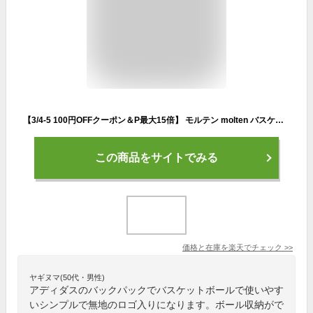
【3/4-5 100円OFFクーポン＆P最大15倍】 モルテン molten バスケット バックパック ミニバスケットボール用 34L 黒 ブラック ミニバス専用 ミニバスケットボール ボール収納 リュック バスケ ばすけ 部活 女子バスケ 練習 カバン LB0032
この商品をサイトでみる
価格と在庫を
楽天
でチェック
>>
ヤギヌマ(50代・男性)
アディダスのバックパックでバスケットボールで使いやす
いシンプルで無地のロゴ入りになります。ボール収納がで