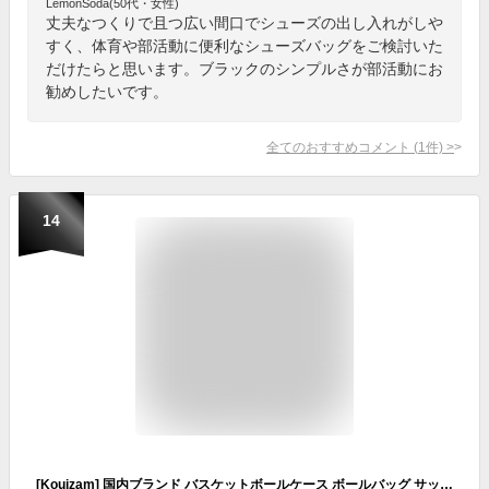
LemonSoda(50代・女性)
丈夫なつくりで且つ広い間口でシューズの出し入れがしや
すく、体育や部活動に便利なシューズバッグをご検討いた
だけたらと思います。ブラックのシンプルさが部活動にお
勧めしたいです。
全てのおすすめコメント
(
1
件)
>
14
[Kouizam] 国内ブランド バスケットボールケース ボールバッグ サッカー バレー 収納袋 5号 6号 7号対応 ショルダー付き メッシュポケット付き 部活 クラブ 男女兼用 軽量 丈夫 オックスフォード生地 (迷彩ライトブルー)