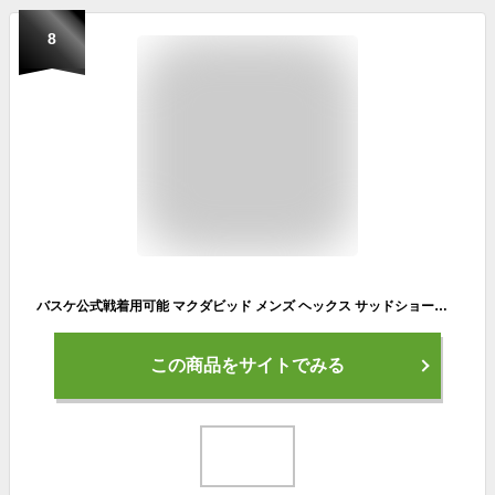
8
バスケ公式戦着用可能 マクダビッド メンズ ヘックス サッドショーツEX HEX アンダーウェア パンツ スポーツインナー 下着 ショートスパッツ パッド付き ホワイト 白 ブラック 黒 送料無料 McDavid M7991
この商品をサイトでみる