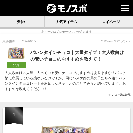
受付中
人気アイテム
マイページ
本ページはプロモーションを含みます
最終更新日：2026/04/21
234
View
30
コメント
バレンタインチョコ｜大量タイプ！大人数向け
の安いチョコのおすすめを教えて！
決定
大人数向けの大量に入っている安いチョコでおすすめはありますか？バスケ
部に所属している娘がいるのですが、同じバスケ部の男の子たちへ渡すバレ
ンタインチョコレートを用意しなきゃ！とのことで色々と調べています。お
すすめを教えてください！
モノスポ編集部
1