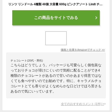
リンツ リンドール 4種類 48個 大容量 600g ピンクアソート Lindt チョコレート お菓子 人気 個包装
この商品をサイトでみる
価格と在庫を
Amazon
でチェック
>>
チョコレート(20代・男性)
こちらはどうでしょう。パッケージも可愛らしく個包装な
っておりチョコが溶けにくいので気軽に配ることができ4
種類のチョコレートがあるので甘いのかあまり得意ではな
くても食べやすいのでお勧めです。特に、キャラメルチョ
コレートとても香りがよくなめらかな口どけでほろ苦さも
あるので気にいっています。
全てのおすすめコメント
(
1
件)
>