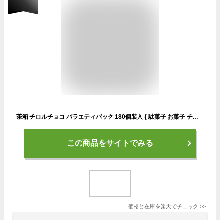
茶箱 チロルチョコ バラエティパック 180個装入 { 駄菓子 お菓子 チョコレート チョコ 大量 }{ おかし 詰め合わせ 業務用 ギフト プレゼント パーティー イベント お楽しみ会 景品 }[25K27]
この商品をサイトでみる
価格と在庫を
楽天
でチェック
>>