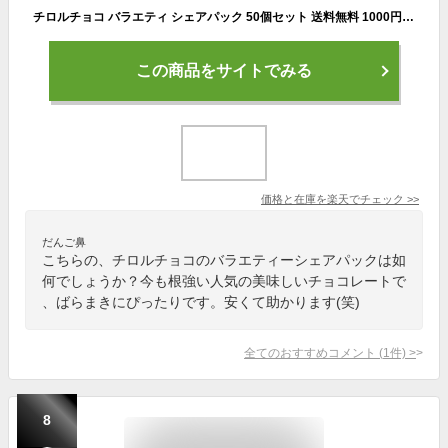
チロルチョコ バラエティ シェアパック 50個セット 送料無料 1000円ポッキリ バレンタイン ばらまき ポイント消化 お買い物マラソン プチギフト ギフト 楽天スーパーセール 詰め合わせ 大量 UnFika 業務用 友チョコ お菓子
この商品をサイトでみる
価格と在庫を
楽天
でチェック
>>
だんご鼻
こちらの、チロルチョコのバラエティーシェアパックは如
何でしょうか？今も根強い人気の美味しいチョコレートで
、ばらまきにぴったりです。安くて助かります(笑)
全てのおすすめコメント
(
1
件)
>
8