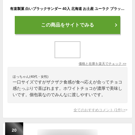
有楽製菓 白いブラックサンダー 40入 北海道 お土産 ユーラク ブラックサンダー ミニサイズ ホワイトチョコ 北海道産ミルク ザクザク お菓子 手土産 ギフト プチギフト プレゼント 贈り物 北海道限定 大量 バレンタイン
この商品をサイトでみる
価格と在庫を
楽天
でチェック
>>
ほっちゃん(40代・女性)
一口サイズですがザクザク食感が食べ応えが合ってチョコ
感たっぷりで喜ばれます。ホワイトチョコが濃厚で美味し
いです。個包装なのでみんなに渡しやすいです。
全てのおすすめコメント
(
1
件)
>
20