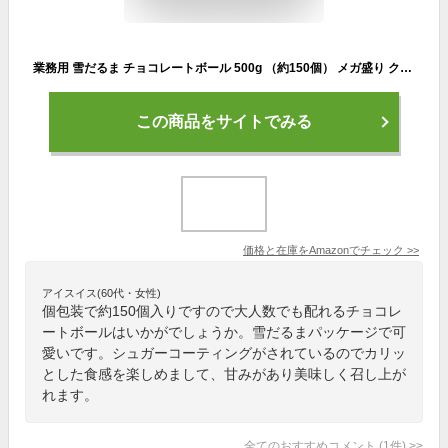
業務用 雪だるま チョコレートボール 500g （約150個） メガ盛り クリスマス サンタ プレゼント ギフト お菓子 サンタクロース プチギフト 景品 クリスマスツリー 粗品 イベント グッズ 大量 チョコ 大袋入り 格安 詰め合わせ お特用 個包装
この商品をサイトでみる
価格と在庫を
Amazon
でチェック
>>
アイスイス(60代・女性)
個包装で約150個入りですので大人数でも配れるチョコレ
ートボールはいかがでしょうか。雪だるまパッケージで可
愛いです。シュガーコーティングがされているのでカリッ
とした食感を楽しめまして、甘みがあり美味しく召し上が
れます。
全てのおすすめコメント
(
1
件)
>