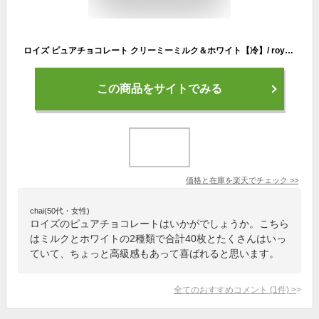
ロイズ ピュアチョコレート クリーミーミルク＆ホワイト【冷】/ royce ギフト 会社 小分け プチギフト 個包装 おしゃれ かわいい 北海道 人気 おすすめ お土産当店はロイズの正規取扱店舗となります。 お返し ばらまき 父の日 母の日 プレゼント ギフト
この商品をサイトでみる
価格と在庫を
楽天
でチェック
>>
chai(50代・女性)
ロイズのピュアチョコレートはいかがでしょうか。こちら
はミルクとホワイトの2種類で合計40枚とたくさんはいっ
ていて、ちょっと高級感もあって喜ばれると思います。
全てのおすすめコメント
(
1
件)
>