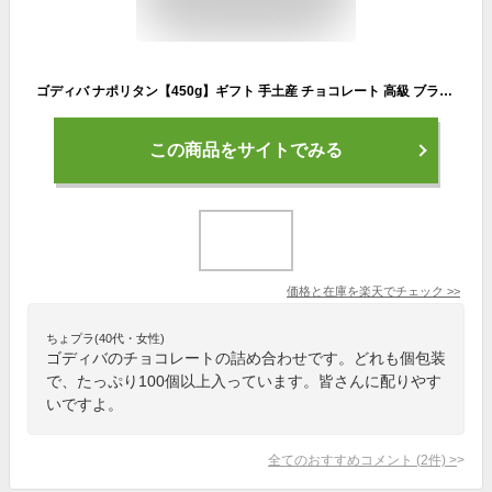
ゴディバ ナポリタン【450g】ギフト 手土産 チョコレート 高級 ブランド プレゼント 個包装 配布用 個包装 高級チョコ 大容量【あす楽】【送料無料】
この商品をサイトでみる
価格と在庫を
楽天
でチェック
>>
ちょプラ(40代・女性)
ゴディバのチョコレートの詰め合わせです。どれも個包装
で、たっぷり100個以上入っています。皆さんに配りやす
いですよ。
全てのおすすめコメント
(
2
件)
>