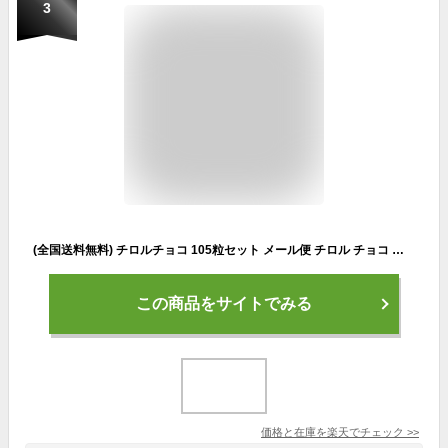
3
(全国送料無料) チロルチョコ 105粒セット メール便 チロル チョコ チョコレート チロルチョコ 詰め合わせ お菓子詰め合せ お菓子セット ばらまき 子ども おやつ 子供会 景品 販促 お祭り イベント パーティー 大量 大容量 個包装 (omtmb5657)
この商品をサイトでみる
価格と在庫を
楽天
でチェック
>>