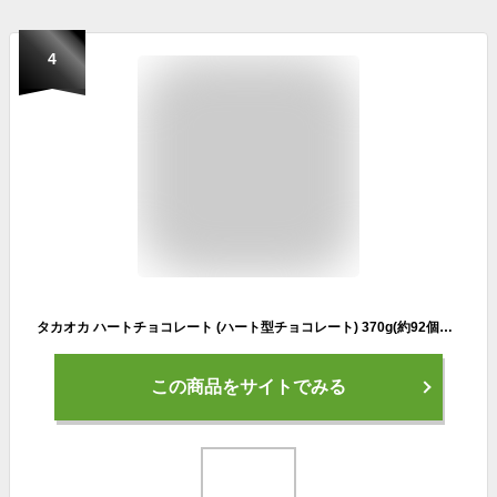
4
タカオカ ハートチョコレート (ハート型チョコレート) 370g(約92個装入) { 駄菓子 お菓子 チョコ }{ 大量 子供会 景品 お祭り くじ引き 縁日 販促 配布 夏祭り 幼稚園 保育園 問屋 }[23H07] 大袋菓子
この商品をサイトでみる