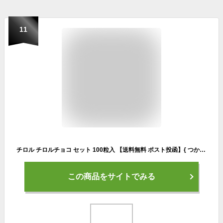
11
チロル チロルチョコ セット 100粒入 【送料無料 ポスト投函】{ つかみどり 子供会 販促 配布 大量 保育園 まとめ買い 大人買い }{ 駄菓子 お菓子 バレンタイン チョコ チョコレート 義理チョコ 友チョコ 個包装 }[NKP][23G08] 大袋菓子
この商品をサイトでみる