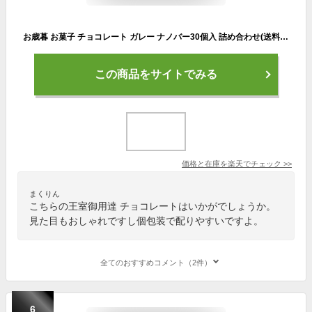
お歳暮 お菓子 チョコレート ガレー ナノバー30個入 詰め合わせ(送料込) 2025 クリスマス 冬 ギフト スイーツ 個包装 小分け 会社 職場 法人 退職 祝い 挨拶 出産 内祝い お返し 手土産 有名 高級 チョコ おしゃれ 可愛い 人気 ランキング 誕生日 プレゼント 御歳暮 早割
この商品をサイトでみる
価格と在庫を
楽天
でチェック
>>
まくりん
こちらの王室御用達 チョコレートはいかがでしょうか。
見た目もおしゃれですし個包装で配りやすいですよ。
全てのおすすめコメント（2件）
6