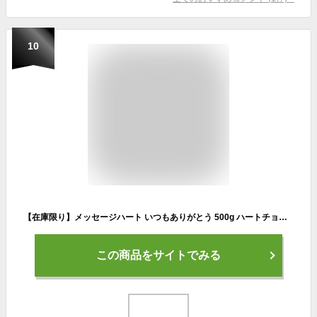
10
【在庫限り】メッセージハート いつもありがとう 500g ハートチョコ 個包装お菓子 チョコレート菓子 大袋 徳用チョコ ありがとうお配りお菓子 ばらまきお菓子 景品 プチギフト 卒業祝い 退職 挨拶 御礼 クリスマスお菓子 お正月 ホワイトデー バレンタイン 大量 義理チョコ
この商品をサイトでみる