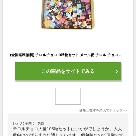
(全国送料無料) チロルチョコ 105粒セット メール便 チロル チョコ チョコレート チロルチョコ 詰め合わせ お菓子詰め合せ お菓子セット ばらまき 子ども おやつ 子供会 景品 販促 お祭り イベント パーティー 大量 大容量 (omtmb5657)
この商品をサイトでみる
価格と在庫を
楽天
でチェック
>>
レオタン(60代・男性)
チロルチョコ大量105粒セットはいかがでしょうか。大人
数向けのばらまきに適しています。個包装なので便利です