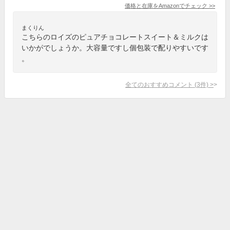
価格と在庫を
Amazon
でチェック
>>
まくりん
こちらのロイズのピュアチョコレートスイート＆ミルクは
いかがでしょうか。大容量ですし個包装で配りやすいです
。
全てのおすすめコメント
(
3
件)
>