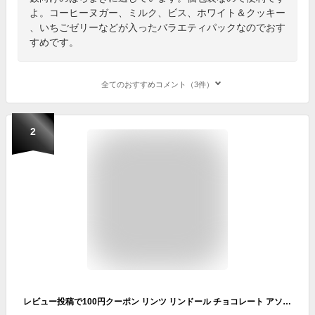
よ。コーヒーヌガー、ミルク、ビス、ホワイト＆クッキー
、いちごゼリーなどが入ったバラエティパックなのでおす
すめです。
全てのおすすめコメント（3件）
2
レビュー投稿で100円クーポン リンツ リンドール チョコレート アソート 48個 600g 48粒 選べる ゴールド シルバー ピンク Lindt LINDOR ボンボン チョコ お菓子 つめ合わせ ホワイトデー バレンタインデー バレンタイン お返し ハロウィン 大容量 大量 まとめ買い 個包装