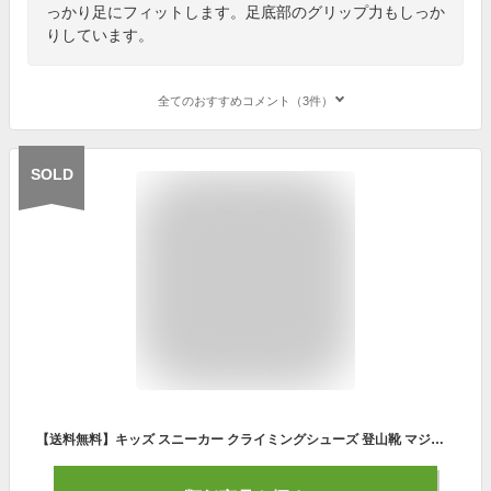
っかり足にフィットします。足底部のグリップ力もしっか
りしています。
全てのおすすめコメント（3件）
SOLD
【送料無料】キッズ スニーカー クライミングシューズ 登山靴 マジックテープ ローカット スリッポン 女の子 男の子 超軽量 通気性 防臭 滑り止め 伸縮性 子供靴 幼稚園 運動靴 通学 学校 小学生 ジュニア