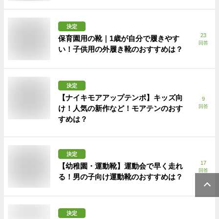
決定
23
保育園用の靴｜1歳が自分で履きやす
回答
い！子供用の外履き靴のおすすめは？
決定
【ナイキモアアップテンポ】キッズ向
9
回答
け！人気の新作など！モアテンのおす
すめは？
決定
17
【幼稚園・運動靴】運動会で早く走れ
回答
る！男の子向け運動靴のおすすめは？
決定