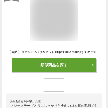
【 即納 】 スポルティバ グリピット Gripit ( Blue / Sulfur ) ★ キッズ / 子供用 ★ ★ ロッククライミング ・ クライミングシューズ ・ ボルダリングシューズ ★
類似商品を探す
あみあみあみ(40代・女性)
マジックテープと共にしっかりと全面のゴム状の靴紐でし