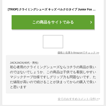
[TRIOP] クライミングシューズ キッズ ベルクロタイプ Junior Fox ボルダリング 正規品 20.0cm
この商品をサイトでみる
価格と在庫を
Amazon
でチェック
>>
JACKJACK(40代・男性)
初心者用のクライミングシューズならコチラの商品が良い
のではないでしょうか、この商品は子供でも着脱しやすい
マジックテープ仕様ですしグリップ力も問題ないです、た
だ値段が高いので続けることが決まってからの購入で良い
と思います
全てのおすすめコメント
(
1
件)
>