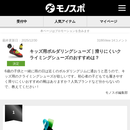
受付中
人気アイテム
マイページ
本ページはプロモーションを含みます
最終更新日：2025/12/30
3186
View
14
コメント
キッズ用ボルダリングシューズ｜滑りにくいク
ライミングシューズのおすすめは？
決定
6歳の子供と一緒に雨の日は近くのボルダリングジムに通おうと思うので、キ
ッズ用のクライミングシューズが欲しいです。初心者の子どもでも履きやす
く滑りにくいおすすめの靴はありますか？人気ブランドなど分からないの
で、教えてください！
モノスポ編集部
1