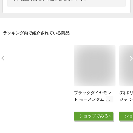
ランキング内で紹介されている商品
ブラックダイヤモン
(C)ボ
ド モーメンタム キ
ジャ 
ッズ BD25142 キッ
ト BO
ズ/子供用 クライミ
用) 
ショップでみる
ショ
ングシューズ
シュー
ングシ
ッズク