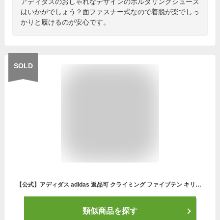
アディダスのおしゃれなデザインのボルダリングシューズ
はいかがでしょう？面ファスナー式なので着脱が楽でしっ
かりと履けるのが安心です。
SOLD
【公式】アディダス adidas 返品可 クライミング ファイブテン キリガミ クライミング / Five Ten Kirigami Climbing アディダス ファイブテン キッズ シューズ・靴 スポーツシューズ 青 ブルー EE9435
類似商品を探す