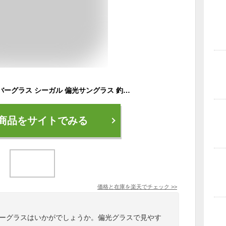
アークスタイル オーバーグラス シーガル 偏光サングラス 釣り フィッシング ミラーレンズ アジアンフィット ARC Style SEAGULL SGB5001 65サイズ スポーツ メンズ レディース UVカット スノーボード スキー ゴーグル アウトドア ドライブ 敬老の日
商品をサイトでみる
価格と在庫を
楽天
でチェック
>>
バーグラスはいかがでしょうか。偏光グラスで見やす