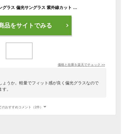
メガネケース付き サングラス 偏光サングラス 紫外線カット UV400 UVカット 軽量 メンズ レディース 男女兼用 おしゃれ DUBERY 車 スポーツ 釣り ジョギング アウトドア サイクリング ドライブ マラソン ジョギング 陸上 登山 野球 ゴルフ スノーボード プレゼント
商品をサイトでみる
価格と在庫を
楽天
でチェック
>>
しょうか。軽量でフィット感が良く偏光グラスなので
ます。
てのおすすめコメント（2件）