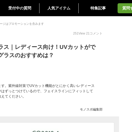
受付中の質問
人気アイテム
特集記事
質問
ージはプロモーションを含みます
251
View
21
コメント
ラス｜レディース向け！UVカットがで
グラスのおすすめは？
ます。紫外線対策でUVカット機能がとにかく高いレディース
中はずっとつけているので、フェイスラインにフィットして
教えてください。
モノスポ編集部