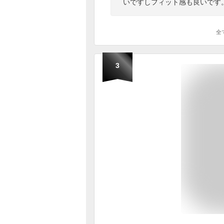
いですしフィット感も良いです
全
3