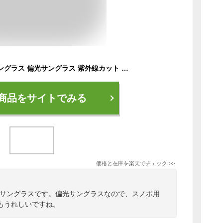
メガネケース付き サングラス 偏光サングラス 紫外線カット UV400 UVカット 軽量 メンズ レディース 男女兼用 おしゃれ DUBERY 車 スポーツ 釣り ジョギング アウトドア サイクリング ドライブ マラソン ジョギング 陸上 登山 野球 ゴルフ プレゼント スノーボード
商品をサイトでみる
価格と在庫を
楽天
でチェック
>>
のサングラスです。偏光サングラスなので、スノボ用
もうれしいですね。