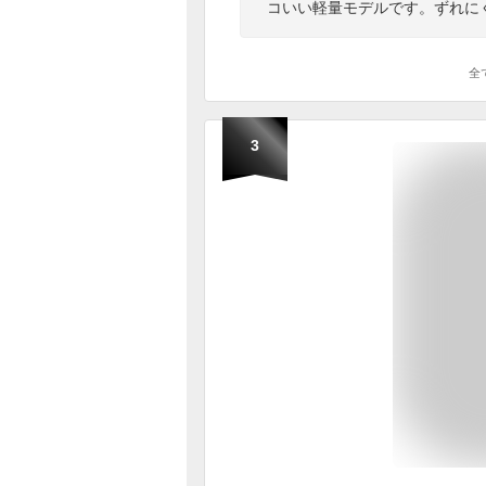
コいい軽量モデルです。ずれに
全
3