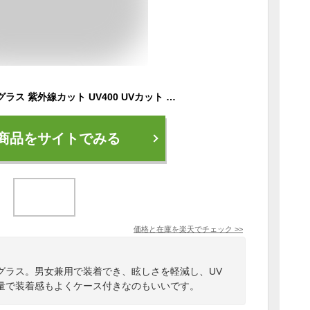
サングラス 偏光サングラス 紫外線カット UV400 UVカット 軽量 メンズ レディース 男女兼用 おしゃれ DUBERY 車 スポーツ 釣り ジョギング アウトドア サイクリング ドライブ マラソン ジョギング 陸上 登山 野球 ゴルフ プレゼント メガネケース付き ブルー
商品をサイトでみる
価格と在庫を
楽天
でチェック
>>
グラス。男女兼用で装着でき、眩しさを軽減し、UV
量で装着感もよくケース付きなのもいいです。