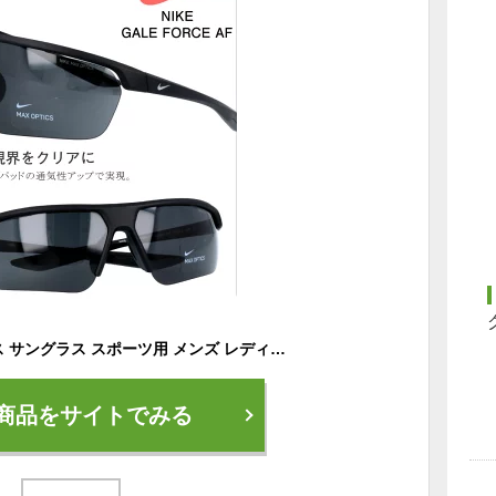
スポーツ用サングラス サングラス スポーツ用 メンズ レディース ナイキ NIKE DC2910 010 ブラック 野球 ランニング 陸上競技 ランニング用サングラス スポーツサングラス UVカット ミラーレンズ ゴルフ マラソン サイクリング ゲールフォース NIKE GALE FORCE AF 送料無料
商品をサイトでみる