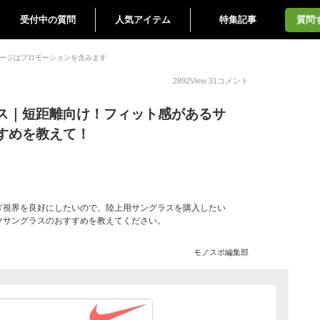
受付中の質問
人気アイテム
特集記事
質問
ージはプロモーションを含みます
2892
View
31
コメント
ス｜短距離向け！フィット感があるサ
すめを教えて！
ぎ視界を良好にしたいので、陸上用サングラスを購入したい
ツサングラスのおすすめを教えてください。
モノスポ編集部