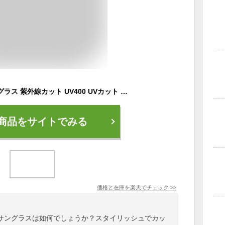
サングラス 偏光サングラス 紫外線カット UV400 UVカット 軽量 メンズ レディース 男女兼用 おしゃれ DUBERY 車 スポーツ 釣り ジョギング アウトドア サイクリング ドライブ マラソン ジョギング 陸上 登山 野球 ゴルフ プレゼント メガネケース付き オレンジ
商品をサイトでみる
価格と在庫を
楽天
でチェック
>>
サングラスは如何でしょうか？スタイリッシュでカッ