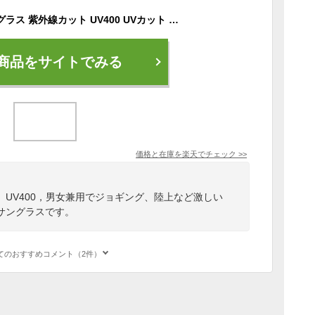
サングラス 偏光サングラス 紫外線カット UV400 UVカット メンズ レディース 男女兼用 おしゃれ DUBERY 車 スポーツ 釣り ジョギング アウトドア サイクリング ドライブ マラソン ジョギング 陸上 登山 野球 ゴルフ ブラック 柄 プレゼント メガネケース付き
商品をサイトでみる
価格と在庫を
楽天
でチェック
>>
UV400，男女兼用でジョギング、陸上など激しい
サングラスです。
てのおすすめコメント（2件）