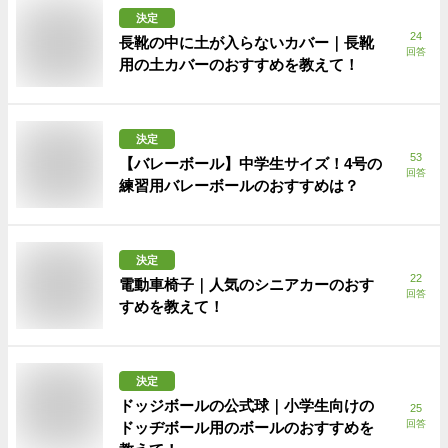
決定
24
長靴の中に土が入らないカバー｜長靴
回答
用の土カバーのおすすめを教えて！
決定
53
【バレーボール】中学生サイズ！4号の
回答
練習用バレーボールのおすすめは？
決定
22
電動車椅子｜人気のシニアカーのおす
回答
すめを教えて！
決定
ドッジボールの公式球｜小学生向けの
25
回答
ドッヂボール用のボールのおすすめを