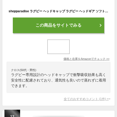
shopparadise ラグビー ヘッドキャップ ラグビー ヘッドギア ソフトラグビーヘルメット 高密度EVAフォーム 性 衝突防止 頭 衝撃吸収 ヘッドガード 頭転倒怪我防止 頭部保護 ヘッドプロテクター 通気性 汗吸収 快適着用 ラグビーウェア 青少年と大人に適用
この商品をサイトでみる
価格と在庫を
Amazon
でチェック
>>
クロス(50代・男性)
ラグビー専用設計のヘッドキャップで衝撃吸収効果も高く
安全性に配慮されており、通気性も良いので蒸れずに着用
できます。
全てのおすすめコメント
(
1
件)
>
12