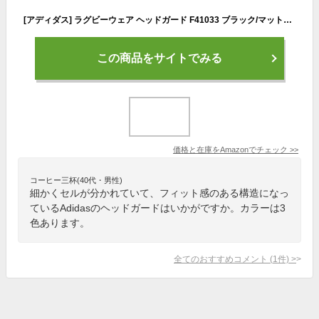
[アディダス] ラグビーウェア ヘッドガード F41033 ブラック/マットシルバー 日本 S-(日本サイズS相当)
この商品をサイトでみる
価格と在庫を
Amazon
でチェック
>>
コーヒー三杯(40代・男性)
細かくセルが分かれていて、フィット感のある構造になっ
ているAdidasのヘッドガードはいかがですか。カラーは3
色あります。
全てのおすすめコメント
(
1
件)
>