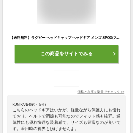
【送料無料】ラグビー ヘッドキャップ ヘッドギア メンズ SPOX(スポックス) ヘッドプロテクター EB-8001【ヘッドガード プロテクター WORLD RUGBY 認証済】【ラグビー スパッツ ショルダーガード ソックス マウスピース と合わせて】[返品交換不可]
この商品をサイトでみる
価格と在庫を
楽天
でチェック
>>
KUMIKAN(40代・女性)
こちらのヘッドギアはいかが。軽量ながら保護力にも優れ
ており、ベルトで調節も可能なのでフィット感も抜群。通
気性にも優れ快適な装着感で、サイズも豊富なのが良いで
す。着用時の視界も妨げませんよ。