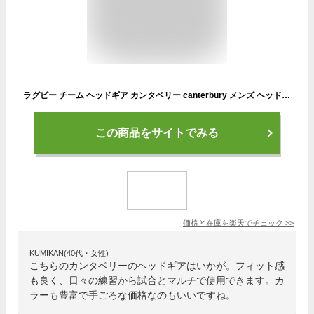
ラグビー チーム ヘッドギア カンタベリー canterbury メンズ ヘッドキャップ プロテクター WORLD RUGBY認定 試合 練習 部活/AA02168【RKap】
この商品をサイトでみる
価格と在庫を
楽天
でチェック
>>
KUMIKAN(40代・女性)
こちらのカンタベリーのヘッドギアはいかが。フィット感
も良く、日々の練習から試合とマルチで使用できます。カ
ラーも豊富で手ごろな価格なのもいいですね。