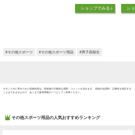
ー ヘッドキャップ
ップ 
ショップでみる
ショ
AA09556-10 メンズ
前入り
名入れ
ント 
ト ス
トヘッ
aa0955
その他スポーツ
その他スポーツ用品
男子高校生
※
モノスポ
に寄せられた投稿内容は、投稿者の主観的な感想・コメントを含みます。 投稿の信憑性・正確性を保証する
ことはできませんので、あくまで参考情報の一つとしてご利用ください。
その他スポーツ用品
の人気おすすめランキング