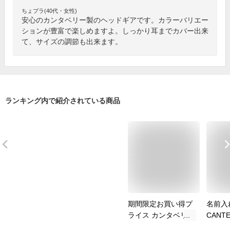
ちょプラ(40代・女性)
安心のカンタベリー製のヘッドギアです。カラーバリエー
ションが豊富で楽しめますよ。しっかり耳までカバー出来
て、サイズの調節も出来ます。
ランキング内で紹介されている商品
期間限定お買い得プ
名前入
ライス カンタベリー
CANT
ラグビー ヘッドギア
タベリ