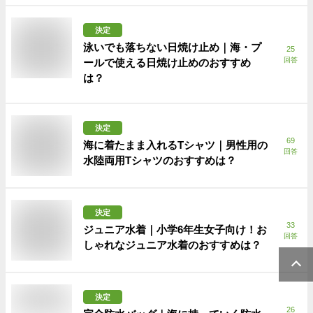
決定
泳いでも落ちない日焼け止め｜海・プ
25
回答
ールで使える日焼け止めのおすすめ
は？
決定
69
海に着たまま入れるTシャツ｜男性用の
回答
水陸両用Tシャツのおすすめは？
決定
33
ジュニア水着｜小学6年生女子向け！お
回答
しゃれなジュニア水着のおすすめは？
決定
26