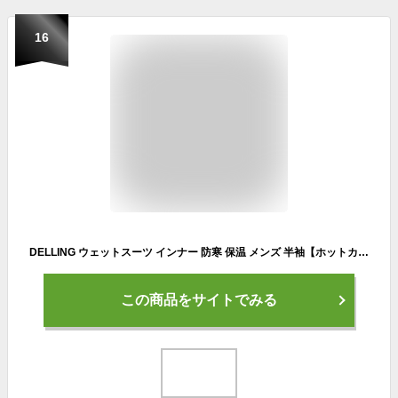
16
DELLING ウェットスーツ インナー 防寒 保温 メンズ 半袖【ホットカプセル ノーマル（HCノーマル）】サーフィン ダイビング ドライスーツ セミドライ ウェットインナー インナーウェア アンダーウェア 起毛 冬 抗菌 SUP 冷え対策
この商品をサイトでみる