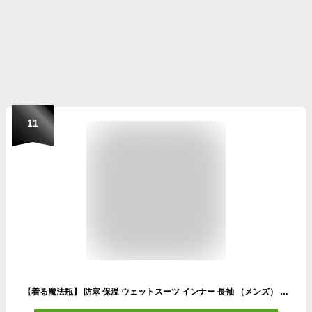
11
【着る魔法瓶】 防寒 保温 ウェットスーツ インナー 長袖 （メンズ） エアースキンメタリックス ロングスリーブ ダイビング サーフィン シュノーケリング