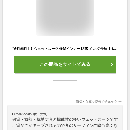
【送料無料！】ウェットスーツ 保温インナー 防寒 メンズ 長袖【ホットカプセル P2ヒートロン チタン サーフィン ダイビング ドライスーツ セミドライ SUP 起毛 防寒インナー ウェットインナー 起毛インナー インナーウェア 冬 防寒用】
この商品をサイトでみる
価格と在庫を
楽天
でチェック
>>
LemonSoda(50代・女性)
保温・蓄熱・抗菌防臭と機能性の多いウェットスーツです
。温かさがキープされるので冬のサーフィンの際も寒くな