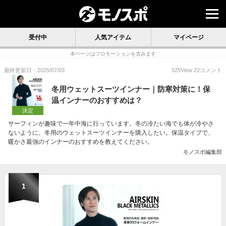
受付中
人気アイテム
マイページ
本ページはプロモーションを含みます
最終更新日：2025/07/03
525
View
22
コメント
冬用ウェットスーツインナー｜防寒対策に！保
温インナーのおすすめは？
決定
サーフィンが趣味で一年中海に行っています。冬の冷たい海でも体が冷やさ
ないように、冬用のウェットスーツインナーを購入したい。保温タイプで、
暖かさ最強のインナーのおすすめを教えてください。
モノスポ編集部
1