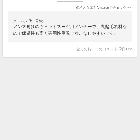
価格と在庫を
Amazon
でチェック
>>
クロス(50代・男性)
メンズ向けのウェットスーツ用インナーで、裏起毛素材な
ので保温性も高く実用性重視で着こなしやすいです。
全てのおすすめコメント
(
2
件)
>