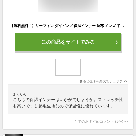
【送料無料！】サーフィン ダイビング 保温インナー 防寒 メンズ 半袖＜ホットカプセル ヒートネオ＞ウェットスーツ ドライスーツ セミドライ 防寒インナー 起毛インナー ウェットインナー SUP 起毛 インナーウェア 保温 冷え対策 冬
この商品をサイトでみる
価格と在庫を
楽天
でチェック
>>
まくりん
こちらの保温インナーはいかがでしょうか。ストレッチ性
も高いですし起毛生地なので保温性に優れています。
全てのおすすめコメント
(
1
件)
>