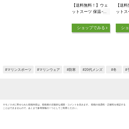
【送料無料！】ウェ
【送料
ットスーツ 保温イン
ットス
ナー 防寒 長袖 メン
ナー 防
ズ＜AIR SKIN（エア
袖【ホ
ショップでみる
ショ
ースキン）ブラック
P2ヒ
メタリックス 1mm
ィン 
＞サーフィン ダイビ
ライス
ング SUP ドライス
イ SU
ーツ セミドライ 防
ンナー
寒インナー インナー
ナー 
ウェア ウォームイン
インナ
マリンスポーツ
マリンウェア
防寒
20代メンズ
冬
ナー ウェットインナ
防寒用
冬
※
モノスポ
に寄せられた投稿内容は、投稿者の主観的な感想・コメントを含みます。 投稿の信憑性・正確性を保証する
ことはできませんので、あくまで参考情報の一つとしてご利用ください。