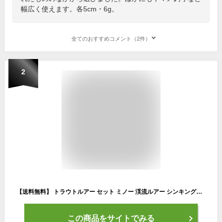
幅広く使えます。各5cm・6g。
全てのおすすめコメント（2件）
2
【送料無料】 トラウトルアー セット ミノー 渓流ルアー シンキングミノー エリアトラウト ルアーセット トラウト ルアー 5.5cm 4.5g 55mm 管理釣り場 管釣り 海 ヤマメ アマゴ ニジマス イワナ サクラマス ブラックバス 釣れる 渓流 中流 本流 安い 格安 タックルタイム
この商品をサイトでみる