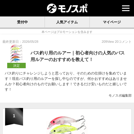
受付中
人気アイテム
マイページ
本ページはプロモーションを含みます
最終更新日：2026/05/28
209
View
20
コメント
バス釣り用のルアー｜初心者向けの人気のバス
用ルアーのおすすめを教えて！
決定
バス釣りにチャレンジしようと思っており、そのための仕掛けを集めていま
す！現在バス釣り用のルアーを探し中なのですが、何かおすすめはありませ
んか？初心者向けのものでお願いします！できるだけ安いものだと嬉しいで
す！
モノスポ編集部
1