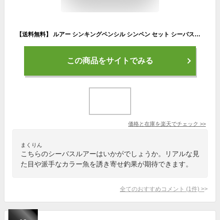
【送料無料】 ルアー シンキングペンシル シンペン セット シーバスルアー ヘビー 7.5cm 9.5cm 14g 18g 24g シーバス 青物 ワラサ ヒラメ ルアーセット 釣れる ペンシル 100mm レッドヘッド ピンク ブルー パープル ゴールド サーフ 海 淡水 釣り 安い 格安 タックルタイム
この商品をサイトでみる
価格と在庫を
楽天
でチェック
>>
まくりん
こちらのシーバスルアーはいかがでしょうか。リアルな見
た目や派手なカラー魚を誘き寄せ釣果が期待できます。
全てのおすすめコメント
(
1
件)
>