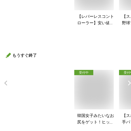
【レバーレスコント
【ス
ローラー】安い値段
野球
で買えるアケコンの
戦コ
おすすめを教えて！
すい
すす
もうすぐ終了
受付中
受付
韓国女子みたいなお
【ス
尻をゲット！ヒップ
手パ
パッドのおすすめ
ース