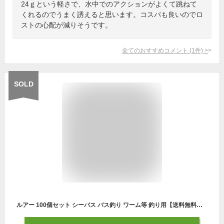
24ｇという軽さで、水中でのアクションがよくて跳ねて
くれるのでうまく誘えると思います。コスパも良いのでロ
ストの心配が減りそうです。
全てのおすすめコメント
(
1
件)
>
SOLD
ルアー 100個セット シーバス バス釣り ワーム等 釣り用【送料無料】ケース付き 完全攻略 多種類 釣り 海水魚 淡水魚 初心者 ルアーセット ルアー クランクベイト スピナーベイト ワーム ジグヘッド フック 【あす楽対応】 クリスマスプレゼント