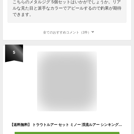
こちらのメタルジグ 5個セットはいかがでしょうか。リア
ルな見た目と派手なカラーでアピールするので釣果が期待
できます。
全てのおすすめコメント（2件）
5
【送料無料】 トラウトルアー セット ミノー 渓流ルアー シンキングミノー エリアトラウト ルアーセット トラウト ルアー 5cm 6.5g 50mm 管理釣り場 管釣り 釣れる ブラックバス ヤマメ アマゴ ニジマス イワナ サクラマス 渓流 中流 本流 釣り 安い 格安 タックルタイム