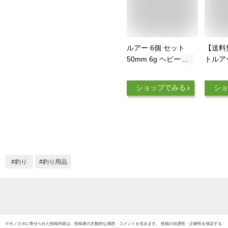
ルアー 6個 セット
【送料
50mm 6g ヘビーシ
トルア
ンキング ミノー ソ
ノー 
ルト 渓流 汎用ルア
ンキン
ショップでみる
ショ
ー 初心者向け|アジ
アトラ
ング チニング や ヤ
ット 
マメ バス釣りまで幅
ー 5.5
広ミノー
管理釣
海 ヤマ
ジマス
ラマス
釣り
釣り用品
釣れる 
流 安い
ルタイ
※
モノスポ
に寄せられた投稿内容は、投稿者の主観的な感想・コメントを含みます。 投稿の信憑性・正確性を保証する