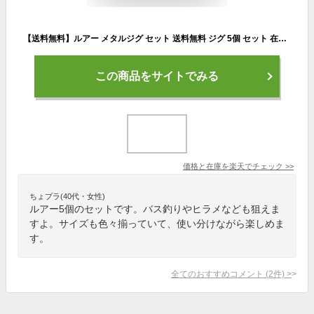
【送料無料】ルアー メタルジグ セット 送料無料 ジグ 5個 セット 在庫限り【シリーズサイズ展開】7g 10g 15g 18g 22g 30g 40g シーバス ヒラメ ジグサビキ ?釣り用品 釣り具 釣具 釣り さびき釣り 父の日
この商品をサイトでみる
価格と在庫を
楽天
でチェック
>>
ちょプラ(40代・女性)
ルアー5個のセットです。バス釣りやヒラメなども狙えま
すよ。サイズも色々揃っていて、使い分けながら楽しめま
す。
全てのおすすめコメント
(
2
件)
>