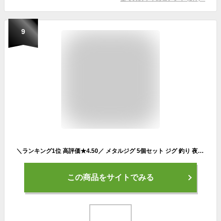
9
＼ランキング1位 高評価★4.50／ メタルジグ 5個セット ジグ 釣り 夜光 ルアー 釣り具 フィッシング 青物 太刀魚 ヒラメ シーバス ルアーセット ジギング まとめ買い セット
この商品をサイトでみる