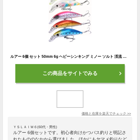
ルアー 6個 セット 50mm 6g ヘビーシンキング ミノー ソルト 渓流 汎用ルアー 初心者向け|アジング チニング や ヤマメ バス釣りまで幅広ミノー
この商品をサイトでみる
価格と在庫を
楽天
でチェック
>>
ＹＳＬＡＩＷ６(60代・男性)
ルアー 6個セットです。初心者向けかつバス釣りと明記さ
れたもののなかから選びました。ほかにもヤマメ釣りなど