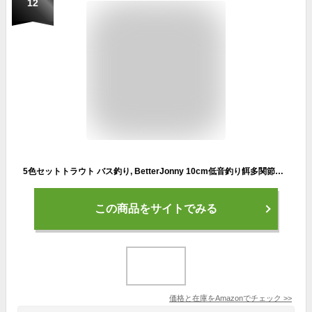
12
5色セットトラウト バス釣り, BetterJonny 10cm低音釣り餌多関節フローティングミノー ルアーシーバス ルアー遠投バス釣り ルアー淡水塩水スズキマススズキパイク男子
この商品をサイトでみる
価格と在庫を
Amazon
でチェック
>>