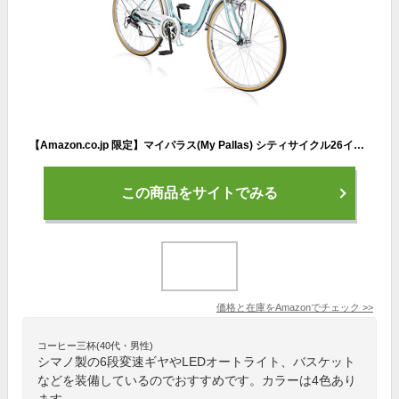
【Amazon.co.jp 限定】マイパラス(My Pallas) シティサイクル26インチ 折畳機能付 シマノ製6段ギア・LEDオートライト 乗り降りしやすいループフレーム【ダイヤルロック(サドル盗難防止や二重ロック)/反射シール(夜間の安全性&視認性向上) 付】 /AZ-509FD クールミント
この商品をサイトでみる
価格と在庫を
Amazon
でチェック
>>
コーヒー三杯(40代・男性)
シマノ製の6段変速ギヤやLEDオートライト、バスケット
などを装備しているのでおすすめです。カラーは4色あり
ます。