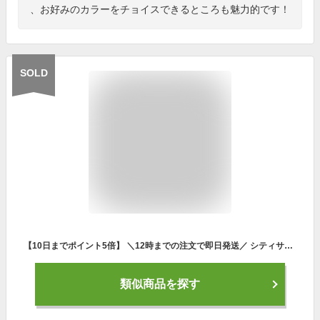
、お好みのカラーをチョイスできるところも魅力的です！
SOLD
【10日までポイント5倍】 ＼12時までの注文で即日発送／ シティサイクル パンクしにくい自転車 組立必要品 折りたたみ自転車 26インチ SHIMANO シマノ6段変速 voldy.collection ヴォルディコレクション VFC-001CT
類似商品を探す