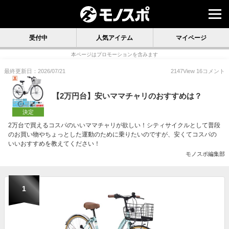
受付中
人気アイテム
マイページ
本ページはプロモーションを含みます
最終更新日：2026/07/21
2147
View
16
コメント
【2万円台】安いママチャリのおすすめは？
決定
2万台で買えるコスパのいいママチャリが欲しい！シティサイクルとして普段
のお買い物やちょっとした運動のために乗りたいのですが、安くてコスパの
いいおすすめを教えてください！
モノスポ編集部
1