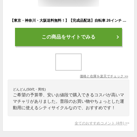
【東京・神奈川・大阪送料無料！】【完成品配送】自転車 26インチ おしゃれ Lupinus(ルピナス)LP-266VA-Kシティサイクル LEDオートライト シマノ製6段変速
この商品をサイトでみる
価格と在庫を
楽天
でチェック
>>
どんどん(50代・男性)
ご希望の予算帯、安いお値段で購入できるコスパが高いマ
マチャリがありました。普段のお買い物やちょっとした運
動用に使えるシティサイクルなので、おすすめです！
全てのおすすめコメント
(
4
件)
>