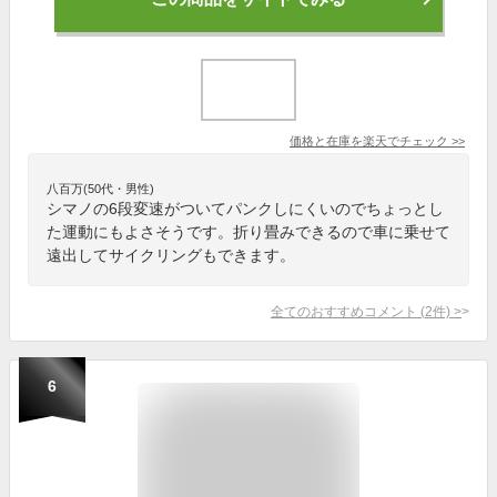
価格と在庫を
楽天
でチェック
>>
八百万(50代・男性)
シマノの6段変速がついてパンクしにくいのでちょっとし
た運動にもよさそうです。折り畳みできるので車に乗せて
遠出してサイクリングもできます。
全てのおすすめコメント
(
2
件)
>
6