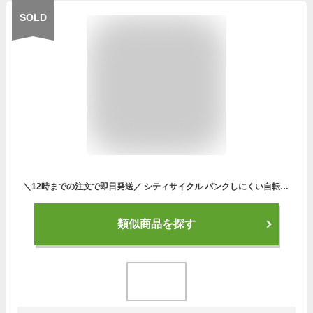
SOLD
＼12時までの注文で即日発送／ シティサイクル パンクしにくい自転車 組立必要品 折りたたみ自転車 26インチ SHIMANO シマノ6段変速 voldy.collection ヴォルディコレクション VFC-001CT
類似商品を探す