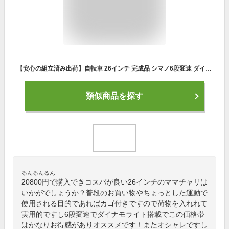
【安心の組立済み出荷】自転車 26インチ 完成品 シマノ6段変速 ダイナモライト 大型カゴ 両立スタンド クラス27リアキャリア ドレスガード GORIN後輪錠 シティサイクル おしゃれ ママチャリ 女性 男性 通勤 通学 街乗り カリーノ Carino CR-W266D
類似商品を探す
るんるんるん
20800円で購入できコスパが良い26インチのママチャリは
いかがでしょうか？普段のお買い物やちょっとした運動で
使用される目的であればカゴ付きですので荷物を入れれて
実用的ですし6段変速でダイナモライト搭載でこの価格帯
はかなりお得感がありオススメです！またオシャレですし