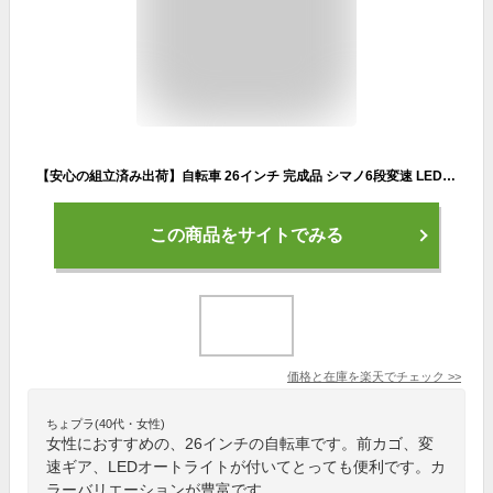
【安心の組立済み出荷】自転車 26インチ 完成品 シマノ6段変速 LEDオートライト 大型カゴ GORIN後輪錠 シティサイクル おしゃれ ママチャリ 女性 男性 通勤 通学 街乗り カリーノ Carino CR-C266A
この商品をサイトでみる
価格と在庫を
楽天
でチェック
>>
ちょプラ(40代・女性)
女性におすすめの、26インチの自転車です。前カゴ、変
速ギア、LEDオートライトが付いてとっても便利です。カ
ラーバリエーションが豊富です。