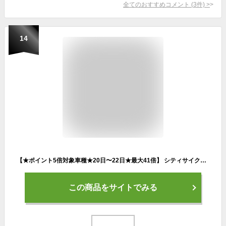
全てのおすすめコメント
(
3
件)
>
14
【★ポイント5倍対象車種★20日〜22日★最大41倍】 シティサイクル シマノ6段変速搭載 LEDオートライト 26インチ |自転車 じてんしゃ 本体 ママチャリ 折りたたみ 折り畳み カゴ付き ギア付き ギフト 送料無料 【CTA266】
この商品をサイトでみる