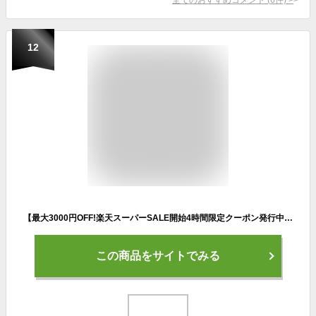
12
【最大3000円OFF!楽天スーパーSALE開始4時間限定クーポン発行中!】【東京・神奈川・大阪送料無料！】【完成品配送】自転車 24インチ おしゃれ 女の子大人も子供も Lupinus(ルピナス)LP-246VD-Kシティサイクル ダイナモライト・シマノ製6段変速
この商品をサイトでみる