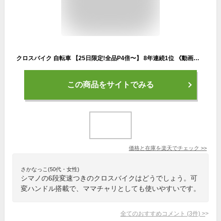
クロスバイク 自転車 【25日限定!全品P4倍〜】 8年連続1位 《動画あり》 シマノ 6段変速 26インチ 自転車 700C 自転車 カゴ キャリアをつけて 子供乗せ シティサイクル ママチャリ 自転車本体 通勤 通学 ☆ プレゼント ギフト こどもの日 母の日 新生活 防災
この商品をサイトでみる
価格と在庫を
楽天
でチェック
>>
さかなっこ(50代・女性)
シマノの6段変速つきのクロスバイクはどうでしょう。可
変ハンドル搭載で、ママチャリとしても使いやすいです。
全てのおすすめコメント
(
3
件)
>