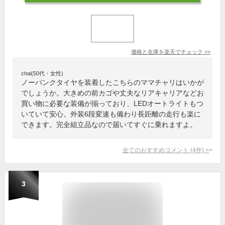
価格と在庫を
楽天
でチェック
>>
chai(50代・女性)
ノーパンクタイヤを装着したこちらのママチャリはいかが
でしょうか。大きめの前カゴや丈夫なリアキャリアなどお
買い物に必要な装備が揃っており、LEDオートライトもつ
いていて安心。外装6段変速も備わり長距離の走行も楽に
できます。完全組立品なので届いてすぐに乗れますよ。
全てのおすすめコメント
(
4
件)
>
3