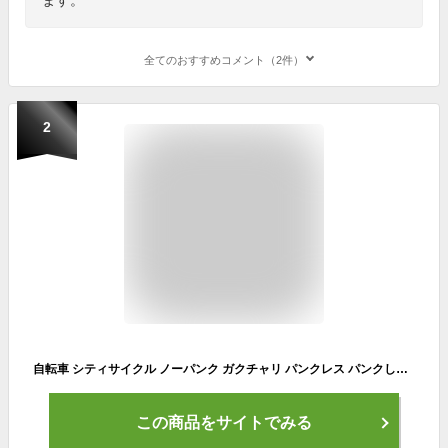
全てのおすすめコメント（2件）
2
自転車 シティサイクル ノーパンク ガクチャリ パンクレス パンクしない 空気入れ不要 防災 26インチ 27インチ ブラック ホワイト LEDオートライト 外装6段変速 100％完全組み立て 送料無料 不要自転車引き取ります
この商品をサイトでみる