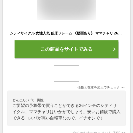
シティサイクル 女性人気 低床フレーム 《動画あり》 ママチャリ 26インチ 全5色 カゴ付 ライト 鍵 シマノ製6段変速 折りたたみ自転車 自転車 メンズ レディース 女の子 ☆ プレゼント ギフト 卒園 卒業 入園 入学 新生活 防災
この商品をサイトでみる
価格と在庫を
楽天
でチェック
>>
どんどん(50代・男性)
ご要望の予算帯で買うことができる26インチのシティサ
イクル、ママチャリはいかがでしょう。安いお値段で購入
できるコスパが高い自転車なので、イチオシです！
全てのおすすめコメント
(
6
件)
>