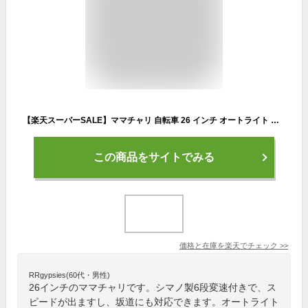
【楽天スーパーSALE】ママチャリ 自転車 26 インチ オートライト 付き シティサイクル シマノ6段変速ギア カゴ付き キャリア付き TOPONE トップワン 後輪錠 26インチ 一般自転車 T-CCB266HD 4色 通勤・通学・お買い物に便利！
この商品をサイトでみる
価格と在庫を
楽天
でチェック
>>
RRgypsies(60代・男性)
26インチのママチャリです。シマノ製6段変速付きで、ス
ピードが出ますし、坂道にも対応できます。オートライト