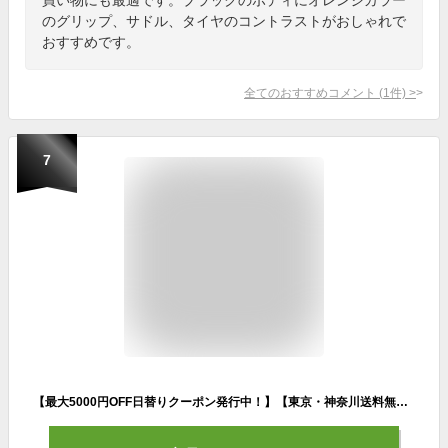
のグリップ、サドル、タイヤのコントラストがおしゃれで
おすすめです。
全てのおすすめコメント
(
1
件)
>
7
【最大5000円OFF日替りクーポン発行中！】【東京・神奈川送料無料！】【完成品でお届け】自転車 26インチ おしゃれ Lupinus(ルピナス)LP-266WSD軽快車 シマノ製6段変速 ダイナモライト 荷台付