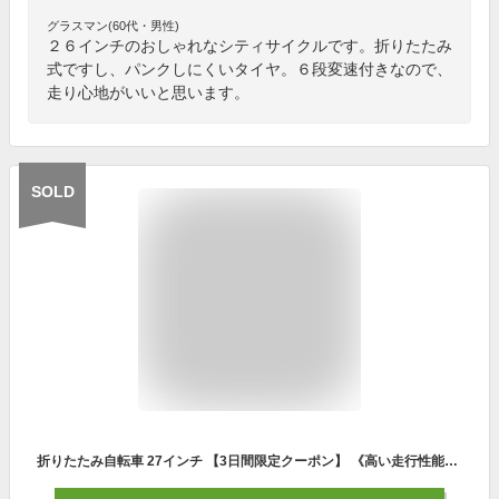
グラスマン(60代・男性)
２６インチのおしゃれなシティサイクルです。折りたたみ
式ですし、パンクしにくいタイヤ。６段変速付きなので、
走り心地がいいと思います。
SOLD
折りたたみ自転車 27インチ 【3日間限定クーポン】 《高い走行性能》 シマノ製 6段変速 自転車 クロスバイク 折り畳み自転車 チャリ おしゃれ 街乗り 通勤 通学 サイクリング マイパラス DE-601 ☆ プレゼント ギフト 新生活 防災グッズ 節電