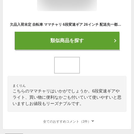
欠品入荷未定 自転車 ママチャリ 6段変速ギア 26インチ 配送先一都三県一部地域限定送料無料 鍵付 ギア付き dixhuit 黒 ブラック カゴ つき 通学 シティサイクル 変速 ライト付き おしゃれ
類似商品を探す
まくりん
こちらのママチャリはいかがでしょうか。6段変速ギアや
ライト、買い物に便利なかごも付いていて使いやすいと思
いますしお値段もリーズナブルです。
全てのおすすめコメント（2件）