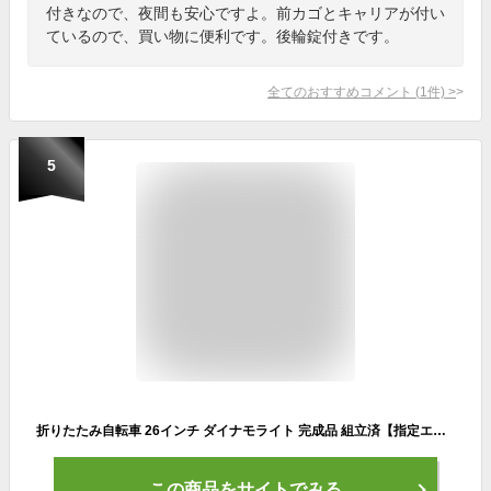
付きなので、夜間も安心ですよ。前カゴとキャリアが付い
ているので、買い物に便利です。後輪錠付きです。
全てのおすすめコメント
(
1
件)
>
5
折りたたみ自転車 26インチ ダイナモライト 完成品 組立済【指定エリア送料無料】シマノ6段変速 シティサイクル カゴ 後輪錠 パンクしにくい極厚チューブ 中学生 高校生 ママチャリ 女の子 男の子 通勤 通学 ボルディ voldy.collection VFC-001
この商品をサイトでみる