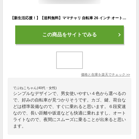
【新生活応援！】【送料無料】ママチャリ 自転車 26 インチ オートライト 付き シティサイクル シマノ6段変速ギア カゴ付き キャリア付き TOPONE トップワン 後輪錠 26インチ 一般自転車 T-CCB266HD 4色
この商品をサイトでみる
価格と在庫を
楽天
でチェック
>>
でぶねこちゃん(40代・女性)
シンプルなデザインで、男女使いやすい４色から選べるの
で、好みの自転車が見つかりそうです。カゴ、鍵、荷台な
どは標準装備なので、すぐに乗れると思います。６段変速
なので、長い距離や坂道なども快適に乗れますし、オート
ライトなので、夜間にスムーズに乗ることが出来ると思い
ます。