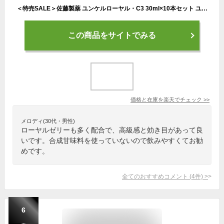
＜特売SALE＞佐藤製薬 ユンケルローヤル・C3 30ml×10本セット ユンケルローヤルc3 ユンケル 栄養ドリンク ドリンク剤 健康ドリンク 健康飲料 栄養補給 疲れ 送料無料
この商品をサイトでみる
価格と在庫を
楽天
でチェック
>>
メロディ(30代・男性)
ローヤルゼリーも多く配合で、高級感と効き目があって良
いです。合成甘味料を使っていないので飲みやすくてお勧
めです。
全てのおすすめコメント
(
4
件)
>
6