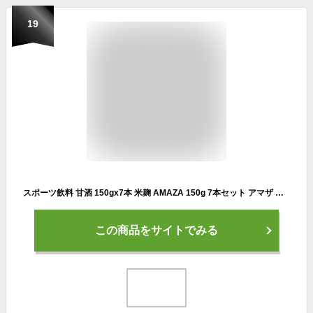
19
スポーツ飲料 甘酒 150gx7本 米麹 AMAZA 150g 7本セット アマザ あまざけ レモン風味 砂糖不使用 ブドウ糖 アミノ酸 脱水 塩分 ノンアルコール エネルギー 筋トレ トレーニング 二日酔い 熱中症対策 低血糖 おいしい ぶんご銘醸 送料無料
この商品をサイトでみる