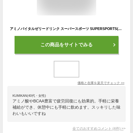
アミノバイタルゼリードリンク スーパースポーツ SUPERSPORTS(100g*6個入)【アミノバイタル(AMINO VITAL)】[ゼリー 栄養ゼリー BCAA アミノ酸]
この商品をサイトでみる
価格と在庫を
楽天
でチェック
>>
KUMIKAN(40代・女性)
アミノ酸やBCAA豊富で疲労回復にも効果的。手軽に栄養
補給ができ、休憩中にも手軽に飲めます。スッキリした味
わいもいいですね
全てのおすすめコメント
(
4
件)
>