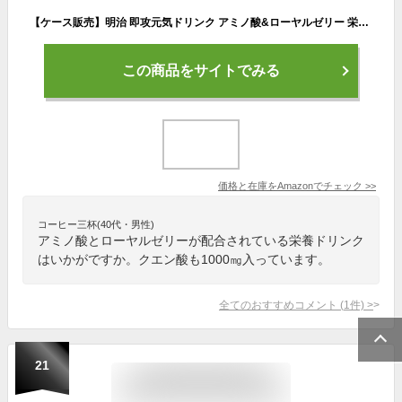
【ケース販売】明治 即攻元気ドリンク アミノ酸&ローヤルゼリー 栄養エナジー風味 200ml×24本
この商品をサイトでみる
価格と在庫を
Amazon
でチェック
>>
コーヒー三杯(40代・男性)
アミノ酸とローヤルゼリーが配合されている栄養ドリンク
はいかがですか。クエン酸も1000㎎入っています。
全てのおすすめコメント
(
1
件)
>
21