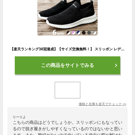
【楽天ランキング38冠達成】【サイズ交換無料！】 スリッポン レディース スニーカー メンズ 靴 トレーニングシューズ ジム シューズ 黒 ウォーキングシューズ 疲れにくい 白 きれいめ おしゃれ 幅広 上履き 大人 立ち仕事 カジュアル 運動靴 外反母趾 疲れない靴
この商品をサイトでみる
価格と在庫を
楽天
でチェック
>>
りーりよ
こちらの商品はどうでしょうか。スリッポンにもなってい
るので脱ぎ履きがしやすくなっているのではないかと思い
ます。また、靴紐がないので歩いている途中に暇が解けた