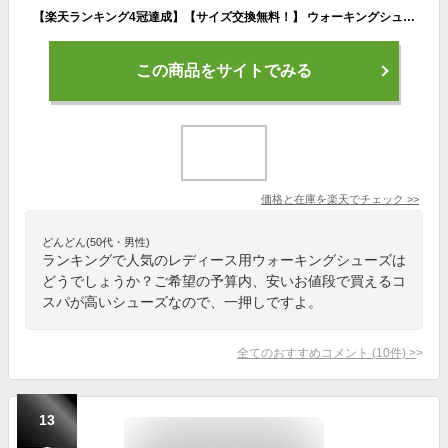
【楽天ランキング4冠達成】【サイズ交換無料！】 ウォーキングシューズ ランニングシューズ レディース スニーカー レディーススニーカー 靴 きれいめ 黒 白 ローカット オシャレ 歩きやすい ウォーキング シューズ スポーツシューズ
この商品をサイトでみる
価格と在庫を
楽天
でチェック
>>
どんどん(50代・男性)
ランキングで人気のレディース用ウォーキングシューズは
どうでしょうか？ご希望の予算内、安いお値段で買えるコ
スパが高いシューズなので、一押しですよ。
全てのおすすめコメント
(
10
件)
>
13