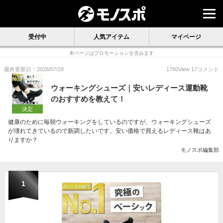
受付中
人気アイテム
マイページ
本ページはプロモーションを含みます
最終更新日：2026/07/28
1760
View
17
コメント
ウォーキングシューズ｜安いレディース運動靴
のおすすめを教えて！
決定
健康のために毎朝ウォーキングをしているのですが、ウォーキングシューズ
が壊れてきているので新調したいです。安い価格で買えるレディース靴はあ
りますか？
モノスポ編集部
1