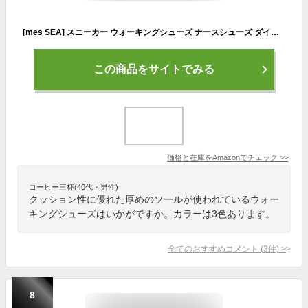
[mes SEA] スニーカー ウォーキングシューズ ナースシューズ ダイエットシューズ 厚底 レディース 24.0cm 黒
この商品をサイトでみる
価格と在庫を
Amazon
でチェック
>>
コーヒー三杯(40代・男性)
クッション性に優れた厚めのソールが使われているウォー
キングシューズはいかがですか。カラーは3色あります。
全てのおすすめコメント
(
3
件)
>
8