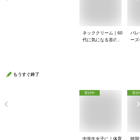
ネッククリーム｜60
バレ
代に気になる首のシ
ーズ
ワに！ネッククリー
スポ
ムのおすすめは？
バッ
は？
もうすぐ終了
受付中
受付
中学生女子に！体育
韓国