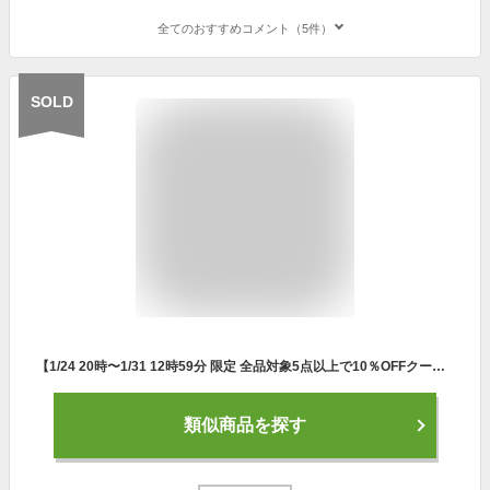
全てのおすすめコメント（5件）
SOLD
【1/24 20時〜1/31 12時59分 限定 全品対象5点以上で10％OFFクーポン】 BRIDGSTONE GOLF(ブリヂストンゴルフ)日本正規品 Jr.シリーズパター ジュニアオリジナルスチールシャフト 【あす楽対応】
類似商品を探す