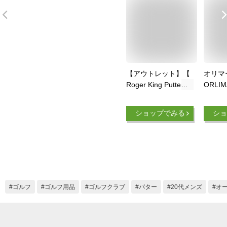
【アウトレット】【
オリマ
Roger King Putter 】
ORLI
広田ゴルフ ロジャー
パイダ
キング パター 【ピ
パター 
ショップでみる
ショ
ン型】【RK-200】
PUTT
【広田ゴルフ】
レッド
02P05Nov16
ゴルフ
ゴルフ用品
ゴルフクラブ
パター
20代メンズ
オ