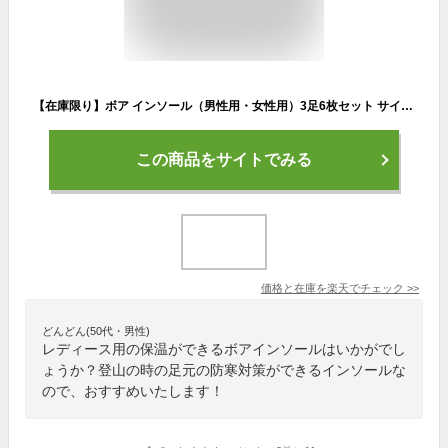
【在庫限り】ボア インソール（男性用・女性用）3足6枚セット サイズ調整 中敷き 中敷 靴 暖かい あったか 防寒 保温 アルミ 冬 もこもこ ぽかぽか ふかふか メンズ レディース 男 女
この商品をサイトでみる
価格と在庫を
楽天
でチェック
>>
どんどん(50代・男性)
レディース用の保温ができるボアインソールはいかがでし
ょうか？登山の時の足元の防寒対策ができるインソールな
ので、おすすめいたします！