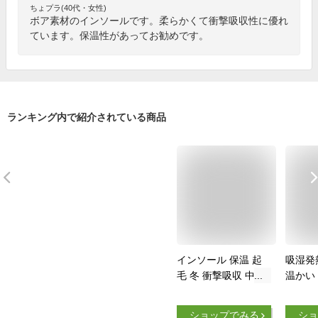
ちょプラ(40代・女性)
ボア素材のインソールです。柔らかくて衝撃吸収性に優れ
ています。保温性があってお勧めです。
ランキング内で紹介されている商品
インソール 保温 起
吸湿発
毛 冬 衝撃吸収 中敷
温かい
き 疲れにくい スニ
冬・登
ーカー スポーツ ラ
HOSH
ショップでみる
ショ