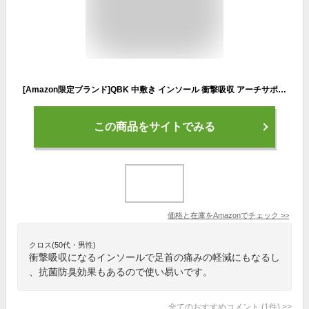
[Amazon限定ブランド]QBK 中敷き インソール 衝撃吸収 アーチサポーター 扁平足 足底筋膜炎 足首の痛み 足底筋膜炎 つま先の痛み サイズ調整可能 抗菌防臭 立ち仕事 レディース メンズ L
この商品をサイトでみる
価格と在庫を
Amazon
でチェック
>>
クロス(50代・男性)
衝撃吸収になるインソールで足首の痛みの軽減にもなるし
、抗菌防臭効果もあるので使い易いです。
全てのおすすめコメント
(
1
件)
>