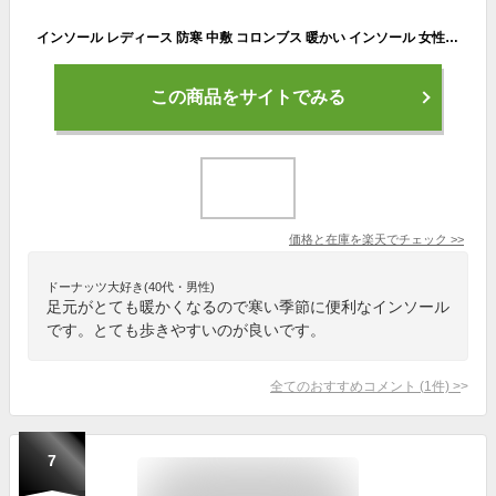
インソール レディース 防寒 中敷 コロンブス 暖かい インソール 女性 秋 冬 ウール 保温 羊毛 消臭 あたたかい 女性インソール columbus ウインターインソール 女性用 レディース 靴付属品 靴ケア用品 婦人 シューズ 履き物 【あす楽】10代 20代 30代 40代 50代 60代
この商品をサイトでみる
価格と在庫を
楽天
でチェック
>>
ドーナッツ大好き(40代・男性)
足元がとても暖かくなるので寒い季節に便利なインソール
です。とても歩きやすいのが良いです。
全てのおすすめコメント
(
1
件)
>
7