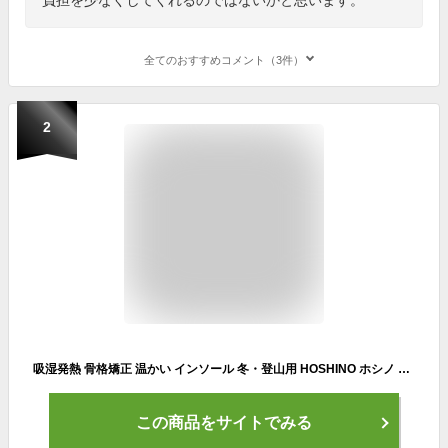
全てのおすすめコメント（3件）
2
吸湿発熱 骨格矯正 温かい インソール 冬・登山用 HOSHINO ホシノ B+インソール B+HF Heat Foot 21.5〜28cm 衝撃吸収 疲労軽減 中敷き ウィンタースポーツ サポーター レディース メンズ 靴 シューズ
この商品をサイトでみる