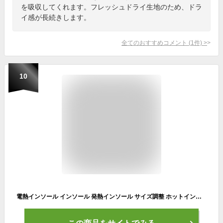
を吸収してくれます。フレッシュドライ生地のため、ドラ
イ感が長続きします。
全てのおすすめコメント
(
1
件)
>
10
電熱インソール インソール 発熱インソール サイズ調整 ホットインソール ヒートインソール フットウォーマー 中敷き USB充電 電熱 衝撃吸収 パッド 防寒 保温 洗える 軽量 暖かい オフィス 通勤 登山 アウトドア 男女兼用 プレゼント (二足で800円OFF)