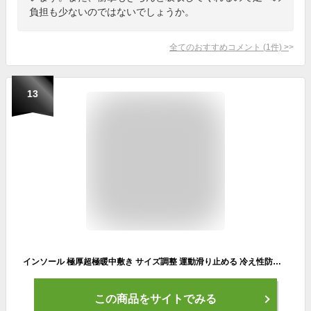
負担も少ないのではないでしょうか。
全てのおすすめコメント
(
1
件)
>
13
インソール 極厚超極暖中敷き サイズ調整 運動滑り止める 冷え性防寒抗菌保温通気 羊毛素材 速乾 疲れ軽減 冬用極暖 なかじき 男女兼用 マンズ レディース (Dollger)１足分(2枚入)
この商品をサイトでみる