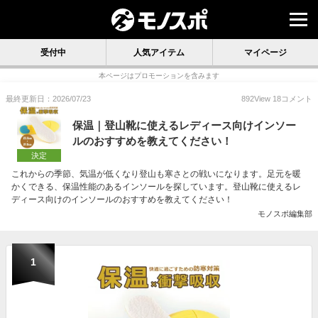
受付中
人気アイテム
マイページ
本ページはプロモーションを含みます
最終更新日：2026/07/23
892
View
18
コメント
保温｜登山靴に使えるレディース向けインソー
ルのおすすめを教えてください！
決定
これからの季節、気温が低くなり登山も寒さとの戦いになります。足元を暖
かくできる、保温性能のあるインソールを探しています。登山靴に使えるレ
ディース向けのインソールのおすすめを教えてください！
モノスポ編集部
1