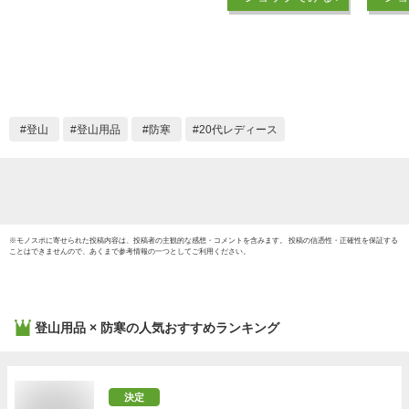
ンニング靴 メンズ
B+イン
レディース 立ち仕事
Heat F
ウォーキング メンズ
28cm
レディース
軽減 
タース
ター 
ンズ 
登山
登山用品
防寒
20代レディース
※
モノスポ
に寄せられた投稿内容は、投稿者の主観的な感想・コメントを含みます。 投稿の信憑性・正確性を保証する
ことはできませんので、あくまで参考情報の一つとしてご利用ください。
登山用品 × 防寒
の人気おすすめランキング
決定