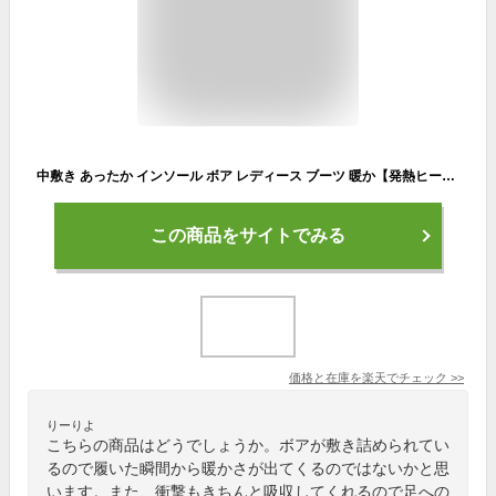
中敷き あったか インソール ボア レディース ブーツ 暖か【発熱ヒートボア インソール】日本製 女性用フリーサイズ(22.0cm〜24.5cm) 冬 保温性 衝撃吸収 活性炭 スニーカー 靴
この商品をサイトでみる
価格と在庫を
楽天
でチェック
>>
りーりよ
こちらの商品はどうでしょうか。ボアが敷き詰められてい
るので履いた瞬間から暖かさが出てくるのではないかと思
います。また、衝撃もきちんと吸収してくれるので足への