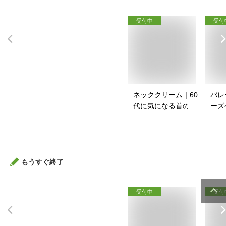
受付中
受付
ネッククリーム｜60
バレ
代に気になる首のシ
ーズ
ワに！ネッククリー
スポ
ムのおすすめは？
バッ
は？
もうすぐ終了
受付中
受付