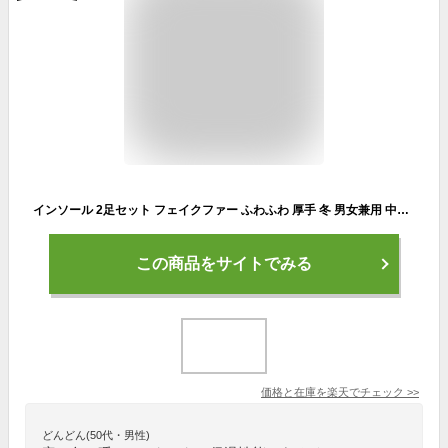
インソール 2足セット フェイクファー ふわふわ 厚手 冬 男女兼用 中敷き 22.5cm-27.0cm 暖かい 吸汗 防臭 防寒 保温 もこもこ 柔らかい 寒さ対策 クッション ブーツ スニーカー レディース メンズ 送料無料
この商品をサイトでみる
価格と在庫を
楽天
でチェック
>>
どんどん(50代・男性)