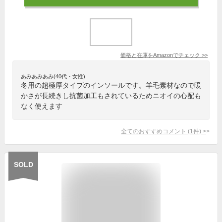
価格と在庫を
Amazon
でチェック
>>
あみあみあみ(40代・女性)
冬用の超極厚タイプのインソールです。羊毛素材なので暖
かさが長続きし抗菌加工もされているためニオイの心配も
なく使えます
全てのおすすめコメント
(
1
件)
>
SOLD