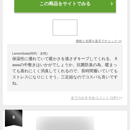
この商品をサイトでみる
価格と在庫を
楽天
でチェック
>>
LemonSoda(50代・女性)
保温性に優れていて暖かさを逃さずキープしてくれる、 fl
awaの中敷きはいかがでしょうか。抗菌防臭の為、暖まっ
ても蒸れにくく消臭してくれるので、長時間履いていても
ストレスになりにくそう。三足組なのでコスパも良いです
ね。
全てのおすすめコメント
(
1
件)
>
9