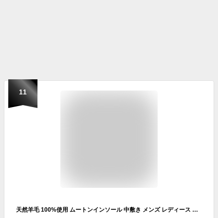
11
天然羊毛 100%使用 ムートンインソール 中敷き メンズ レディース 極厚 防寒 保温 冷え性 インソール あったか 極厚インソール 防寒保温抗菌防臭通気性 中敷き 衝撃吸収 ふわふわ もこもこ 防寒 保温 蒸れない 冷え性解消 なかじき 靴 男性用 女性用 革靴 ブーツに最適? (23.5cm)