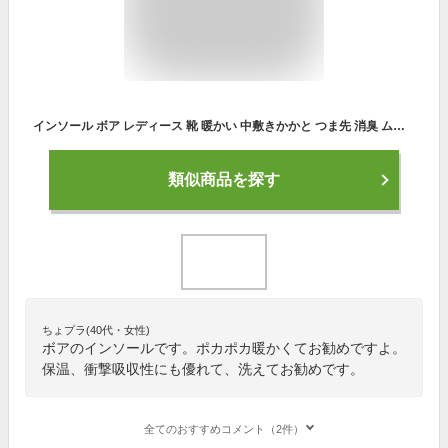
インソール ボア レディース 靴 暖かい 中敷きかかと つま先 消臭 ムートン 冷え 冬 洗える ファー スニーカー 厚手 大人 学生 ふわふわ モコモコ 衝撃吸収 保温 防寒 革靴 ブーツ 男女兼用 【メール便送料無料】 [leg-015]
類似商品を探す
ちょプラ(40代・女性)
ボアのインソールです。ポカポカ暖かくてお勧めですよ。
保温、衝撃吸収性にも優れて、洗えてお勧めです。
全てのおすすめコメント（2件）