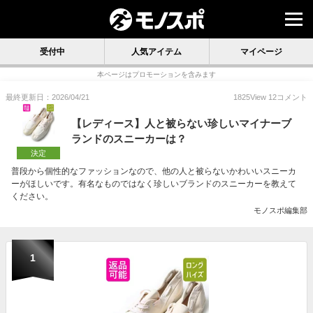
受付中
人気アイテム
マイページ
本ページはプロモーションを含みます
最終更新日：2026/04/21
1825
View
12
コメント
【レディース】人と被らない珍しいマイナーブ
ランドのスニーカーは？
決定
普段から個性的なファッションなので、他の人と被らないかわいいスニーカ
ーがほしいです。有名なものではなく珍しいブランドのスニーカーを教えて
ください。
モノスポ編集部
1