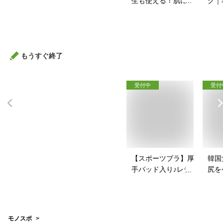
生も使える！肌に優
グ｜
しいアイシャドウの
ルフ
おすすめは？
のお
もうすぐ終了
受付中
受付
【スポーツブラ】厚
韓国
手パッド入り♪レディ
尻を
ース向けのおすすめ
パッ
を教えて！
は？
モノスポ