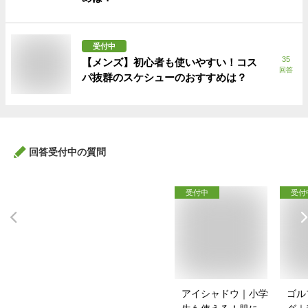
受付中
35
【メンズ】初心者も使いやすい！コス
回答
パ抜群のスケシューのおすすめは？
回答受付中の質問
受付中
受付
アイシャドウ｜小学
ゴル