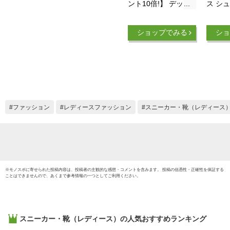
ント10倍!】 デッド
ス シュ
ストック 未使用品
ROGG
70's 80's ビンテージ
ング 
ショップでみる
ショ
★ Miner USA マイナ
ング 
ー キャンバス デッ
(EVEN
キ スニーカー ( 11
measu
1/2 M 29.5 cm程) 生
oint_0
成り 無地| 新古品 新
[並行輸
品 NOS 70年代 80年
代 トレーニング キ
ファッション
レディースファッション
スニーカー・靴（レディース
ャンバスシューズ デ
ッキシューズ キャン
バススニ
※
モノスポ
に寄せられた投稿内容は、投稿者の主観的な感想・コメントを含みます。 投稿の信憑性・正確性を保証する
ことはできませんので、あくまで参考情報の一つとしてご利用ください。
スニーカー・靴（レディース）
の人気おすすめランキング