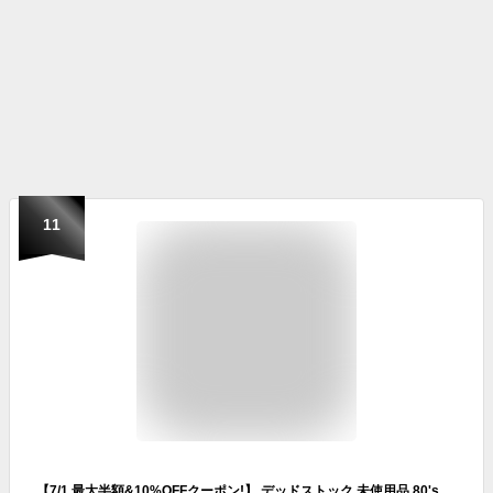
11
【7/1 最大半額&10%OFFクーポン!】 デッドストック 未使用品 80's ビンテージ ★ Miner USA マイナー キャンバス スリッポン ( 6 M 24cm 程) 古着 生成り アイボリー 80年代| 新古品 新品 NOS トレーニング キャンバスシューズ キャンバススニーカー ナチュラル フラットシ