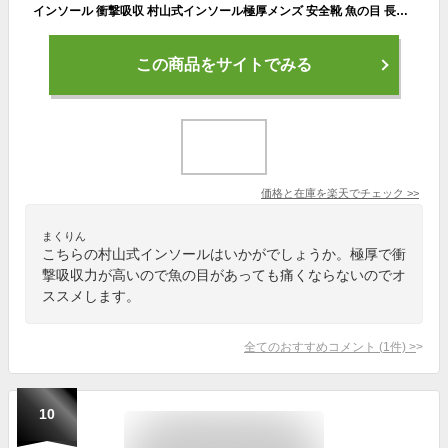
インソール 衝撃吸収 村山式インソール極厚メンズ 安全靴 魚の目 長靴 疲れない アーチ 足底筋膜炎 足裏が痛い かかとが痛い 足裏 かかと 中敷き ルッチェ メンズ 土踏まず 偏平足 モートン 立ち仕事 測定筋膜炎 腰痛 いんそーる 登山靴
この商品をサイトでみる
価格と在庫を
楽天
でチェック
>>
まくりん
こちらの村山式インソールはいかがでしょうか。極厚で衝
撃吸収力が高いので魚の目があっても痛くならないのでオ
ススメします。
全てのおすすめコメント
(
1
件)
>
10