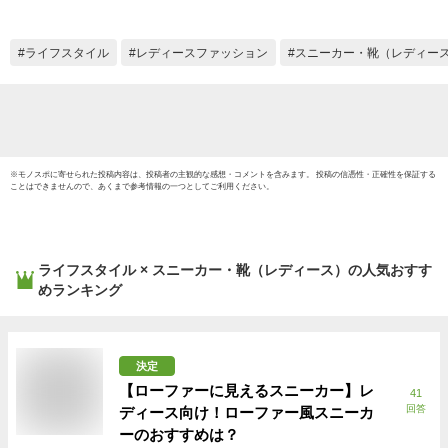
中敷き ルッチェ 土
ず 偏
踏まず 偏平足 モー
踵 モ
トン 立ち仕事 靴 い
ーソー
ライフスタイル
レディースファッション
スニーカー・靴（レディー
んそーる 靴の中敷
り腰 
ルッチェ
ッチェ
※
モノスポ
に寄せられた投稿内容は、投稿者の主観的な感想・コメントを含みます。 投稿の信憑性・正確性を保証する
ことはできませんので、あくまで参考情報の一つとしてご利用ください。
ライフスタイル × スニーカー・靴（レディース）
の人気おすす
めランキング
決定
【ローファーに見えるスニーカー】レ
41
回答
ディース向け！ローファー風スニーカ
ーのおすすめは？