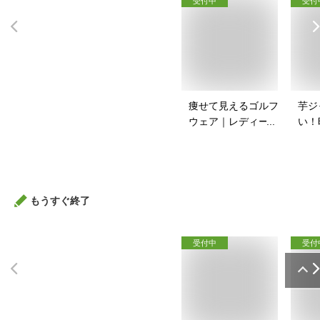
受付中
受付
痩せて見えるゴルフ
芋ジ
ウェア｜レディース
い！
向け！ぽっちゃりさ
ャー
んのゴルフウェアの
は？
おすすめは？
もうすぐ終了
受付中
受付