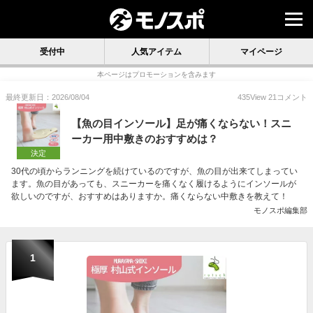
受付中
人気アイテム
マイページ
本ページはプロモーションを含みます
最終更新日：2026/08/04
435
View
21
コメント
【魚の目インソール】足が痛くならない！スニ
ーカー用中敷きのおすすめは？
決定
30代の頃からランニングを続けているのですが、魚の目が出来てしまってい
ます。魚の目があっても、スニーカーを痛くなく履けるようにインソールが
欲しいのですが、おすすめはありますか。痛くならない中敷きを教えて！
モノスポ編集部
1