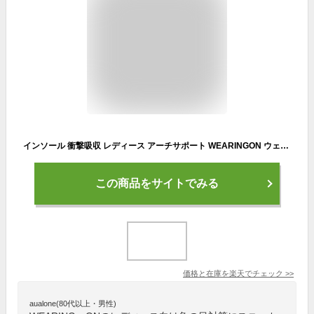
インソール 衝撃吸収 レディース アーチサポート WEARINGON ウェアリングオン Red レッド 魚の目 巻き爪 タコ リウマチ 外反母趾 膝痛 腰痛 立ち仕事 むくみ 中敷 中敷き かかと サポーター 歩きやすい 疲れにくい 【 スニーカー シューズ おすすめ 】※送料無料※
この商品をサイトでみる
価格と在庫を
楽天
でチェック
>>
aualone(80代以上・男性)