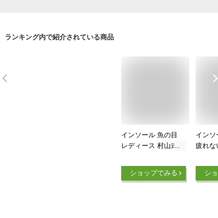
ランキング内で紹介されている商品
インソール 魚の目
インソ
レディース 村山式イ
疲れな
ンソール 衝撃吸収
村山式
極厚タイプ 安全靴
種 足
ショップでみる
ショ
コックシューズ 長靴
腱膜炎
疲れない アーチ 足
立ち仕
底筋膜炎 足裏が痛い
スニー
かかとが痛い かかと
み 腰痛