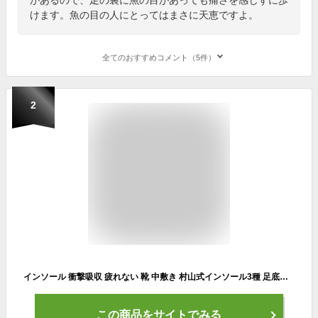
けます。魚の目の人にとってはまさに天恵ですよ。
全てのおすすめコメント（5件）
2
インソール 衝撃吸収 疲れない 靴 中敷き 村山式インソール3種 足底筋膜炎 足底腱膜炎 レディース 立ち仕事 パンプス スニーカー 足裏の痛み 腰痛 痛み 土踏まず 偏平足 足が痛い 踵 モートン インナーソール 足の裏 反り腰 靴の中敷き ルッチェ
この商品をサイトでみる