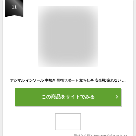
11
アシマル インソール 中敷き 母指サポート 立ち仕事 安全靴 疲れない タコ マメ 足膝腰の不安に アーチサポート 衝撃吸収 消臭 通気 レディースコンフォートⅡ 女性 (M 22.0-23.5)
この商品をサイトでみる
価格と在庫を
Amazon
でチェック
>>