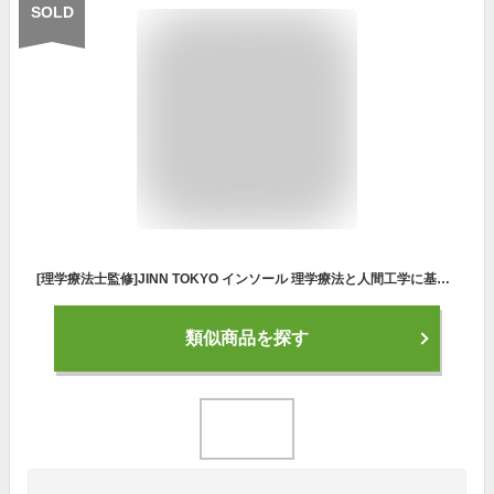
SOLD
[理学療法士監修]JINN TOKYO インソール 理学療法と人間工学に基づいた衝撃吸収反発弾性 ユニセックス・ユニバーサルデザイン Blueプレミアム (快適インソール-フリーサイズ（26~28）)
類似商品を探す