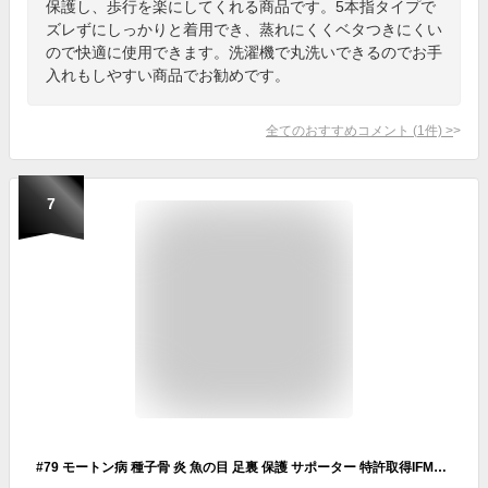
保護し、歩行を楽にしてくれる商品です。5本指タイプで
ズレずにしっかりと着用でき、蒸れにくくベタつきにくい
ので快適に使用できます。洗濯機で丸洗いできるのでお手
入れもしやすい商品でお勧めです。
全てのおすすめコメント
(
1
件)
>
7
#79 モートン病 種子骨 炎 魚の目 足裏 保護 サポーター 特許取得IFMC. 中足骨 つま先 母指球 インソール PREMIUMフットケアサポーター やわらか シリコン クッション パッド 全2色 両足セット 男女兼用 S/L/XL 日本製