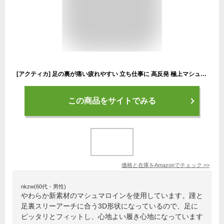
[アクティカ] 足の裏が痛い疲れやすい 立ち仕事に 高反発 極上マシュマロインソール 足を柔らかく包み込む 衝撃吸収インソール マシュマロイン メンズ ブルー M(25.0~26.5cm)
この商品をサイトでみる
価格と在庫を
Amazon
でチェック
>>
nkzw(60代・男性)
やわらか新素材のマシュマロインを使用しています。踵と
足裏スリーアーチに合う3D形状になっているので、足に
ピッタリとフィットし、心地よい履き心地になっています