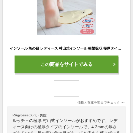
インソール 魚の目 レディース 村山式インソール 衝撃吸収 極厚タイプ 安全靴 コックシューズ 長靴 疲れない アーチ 足底筋膜炎 足裏が痛い かかとが痛い かかと 中敷き ルッチェ 土踏まず 偏平足 モートン 立ち仕事 靴 いんそーる 靴の中敷 ルッチェ
この商品をサイトでみる
価格と在庫を
楽天
でチェック
>>
RRgypsies(60代・男性)
ルッチェの極厚 村山式インソールがおすすめです。レデ
ィース向けの極厚タイプのインソールで、4.2mmの厚さ
があるので、足の裏に魚の目があっても痛さを感じずに歩