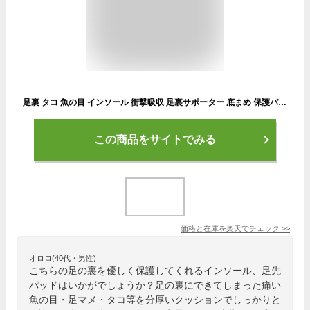
足裏 タコ 魚の目 インソール 衝撃吸収 足裏サポーター 底まめ 保護パッド 足先サポーター 靴下 ソックス クッションパッド 5本指 足 痛くならない パンプス 痛くない 立ち仕事 靴 蒸れない 疲れない スニーカー 足の臭い 対策 剣道 サポーター 足先 綿混 パット 薄手 日本製
この商品をサイトでみる
価格と在庫を
楽天
でチェック
>>
オロロ(40代・男性)
こちらの足の裏を優しく保護してくれるインソール、足先
パッドはいかがでしょうか？足の裏にできてしまった痛い
魚の目・足マメ・タコ等を分厚いクッションでしっかりと