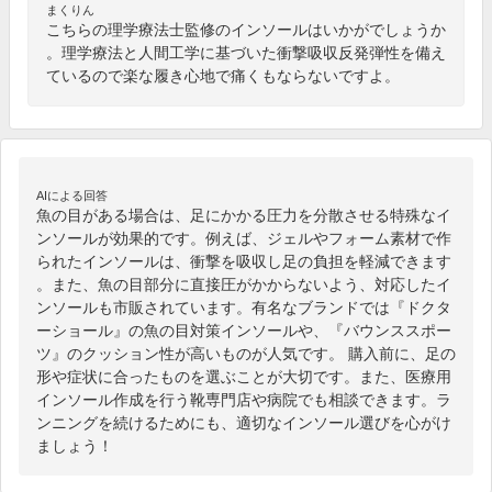
まくりん
こちらの理学療法士監修のインソールはいかがでしょうか
。理学療法と人間工学に基づいた衝撃吸収反発弾性を備え
ているので楽な履き心地で痛くもならないですよ。
AIによる回答
魚の目がある場合は、足にかかる圧力を分散させる特殊なイ
ンソールが効果的です。例えば、ジェルやフォーム素材で作
られたインソールは、衝撃を吸収し足の負担を軽減できます
。また、魚の目部分に直接圧がかからないよう、対応したイ
ンソールも市販されています。有名なブランドでは『ドクタ
ーショール』の魚の目対策インソールや、『バウンススポー
ツ』のクッション性が高いものが人気です。 購入前に、足の
形や症状に合ったものを選ぶことが大切です。また、医療用
インソール作成を行う靴専門店や病院でも相談できます。ラ
ンニングを続けるためにも、適切なインソール選びを心がけ
ましょう！