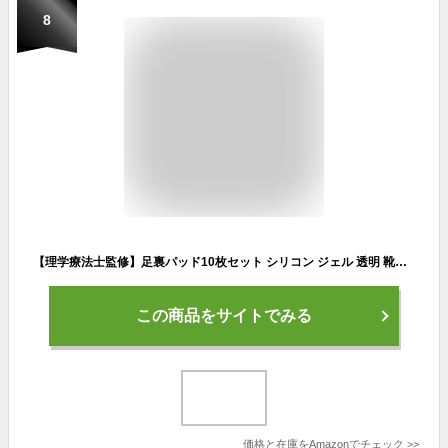
8
【理学療法士監修】足裏パッド10枚セット シリコン ジェル 透明 靴擦れ 衝撃吸収 圧力分散 疲れない 痛くない 魚の目 ソフト滑り止め インソール 中足骨パッド インソール サポーター 足裏保護パッド (クリア, フリー)
この商品をサイトでみる
価格と在庫を
Amazon
でチェック
>>