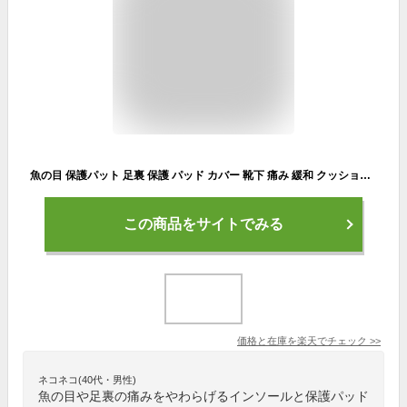
魚の目 保護パット 足裏 保護 パッド カバー 靴下 痛み 緩和 クッション 5本指 足裏 パット うおのめ タコ パット 靴擦れ 5本指ソックス 足指べとつき 足裏サポーター クッション 絹 底マメ 蒸れ予防 中敷き 足裏サポート 足まめ 水虫 臭い べとつき “あしうらら”
この商品をサイトでみる
価格と在庫を
楽天
でチェック
>>
ネコネコ(40代・男性)
魚の目や足裏の痛みをやわらげるインソールと保護パッド