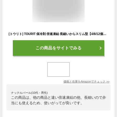
[トウリト] TOURIT 保冷剤 倍速凍結 長細いからスリム型【4/8/12個セット】お弁当 アウトドア 買い物に 各種サイズ 積立可能 (緑（4個セット）)
この商品をサイトでみる
価格と在庫を
Amazon
でチェック
>>
ナックルバール(10代・男性)
この商品は、他の商品と違い倍速凍結の他、長細いので弁
当にも使えるため、使いがってが良いです。