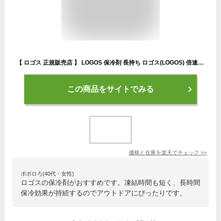
【 ロゴス 正規販売店 】 LOGOS 保冷剤 長持ち ロゴス(LOGOS) 倍速凍結・氷点下パックM No.81660642 保冷パック アウトドア キャンプ BBQ お弁当 運動会 災害 防災 クーラーボックス あす楽 熱中症 送料無料
この商品をサイトでみる
価格と在庫を
楽天
でチェック
>>
ポポロろ(40代・女性)
ロゴスの保冷剤がおすすめです。凍結時間も短く、長時間
保冷効果が持続するのでアウトドアにぴったりです。