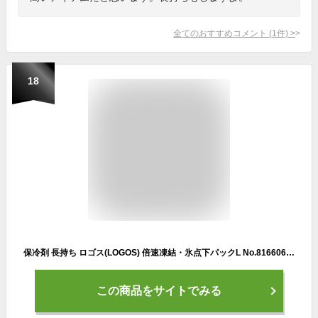
全てのおすすめコメント
(
1
件)
>
18
保冷剤 長持ち ロゴス(LOGOS) 倍速凍結・氷点下パックL No.81660641 保冷パック アウトドア【あす着】
この商品をサイトでみる