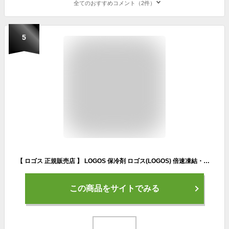
全てのおすすめコメント（2件）
5
【 ロゴス 正規販売店 】 LOGOS 保冷剤 ロゴス(LOGOS) 倍速凍結・氷点下パックXL No.81660640 保冷パック アウトドア キャンプ BBQ お弁当 運動会 アイス 防災 災害 長持ち クーラーボックス あす楽 熱中症 送料無料
この商品をサイトでみる