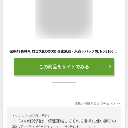
保冷剤 長持ち ロゴス(LOGOS) 倍速凍結・氷点下パックXL No.81660642 保冷パック アウトドア キャンプ バーベキュー お弁当 運動会 アイス
この商品をサイトでみる
価格と在庫を
楽天
でチェック
>>
トシンジアン(70代・男性)
ロゴスの保冷剤は、倍速凍結してくれて非常に使い勝手の
高いアイテムだと思います。長持ちもしますよ。