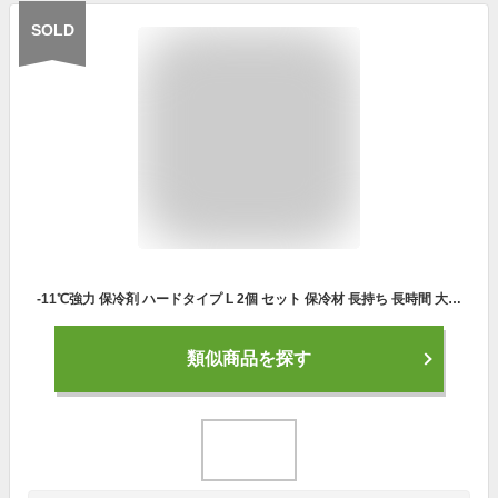
SOLD
-11℃強力 保冷剤 ハードタイプ L 2個 セット 保冷材 長持ち 長時間 大きい サイズ 保冷 冷凍 保存 氷点下 アウトドア キャンプ レジャー ピクニック キャンプ ソロ ファミリー お花見 花見
類似商品を探す