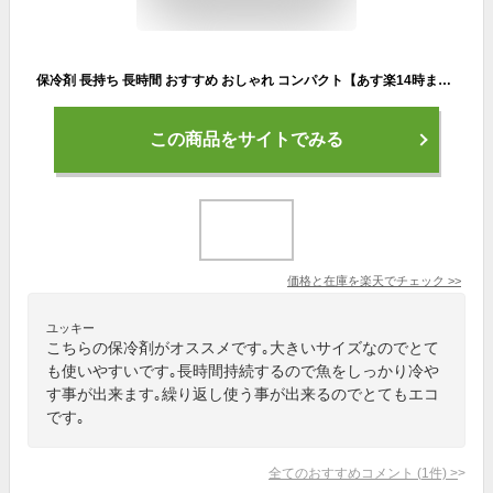
保冷剤 長持ち 長時間 おすすめ おしゃれ コンパクト【あす楽14時まで】COOLER SHOCK クーラーショック Lサイズ 単品クーラーボックス ジェル キャンプ アウトドア アイスパック アメリカン◇薄い 繰り返し使える かわいい 再利用
この商品をサイトでみる
価格と在庫を
楽天
でチェック
>>
ユッキー
こちらの保冷剤がオススメです｡大きいサイズなのでとて
も使いやすいです｡長時間持続するので魚をしっかり冷や
す事が出来ます｡繰り返し使う事が出来るのでとてもエコ
です｡
全てのおすすめコメント
(
1
件)
>