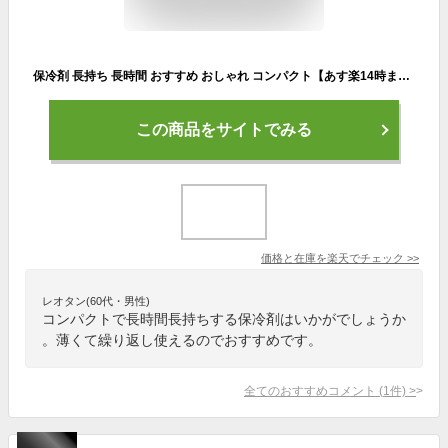
保冷剤 長持ち 長時間 おすすめ おしゃれ コンパクト【あす楽14時まで】COOLER SHOCK クーラーショック Lサイズ 単品クーラーボックス ジェル キャンプ アウトドア アイスパック アメリカン 漏斗◇薄い 繰り返し使える かわいい 再利用 F
この商品をサイトでみる
価格と在庫を
楽天
でチェック
>>
レオタン(60代・男性)
コンパクトで長時間長持ちする保冷剤はいかがでしょうか
。薄くて繰り返し使えるのでおすすめです。
全てのおすすめコメント
(
1
件)
>