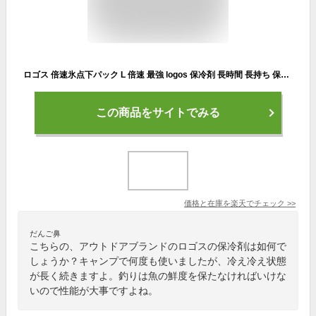
ロゴス 倍速氷点下パック L 倍速 最強 logos 保冷剤 長時間 長持ち 保冷 日本製 抗菌 倍速凍結 凍結 人気 半透明 災害 天然素材 ピクニック アウトドア キャンプ レジャー おしゃれ アウトドア用品 キャンプ用品 81660641
この商品をサイトでみる
価格と在庫を
楽天
でチェック
>>
だんご鼻
こちらの、アウトドアブランドのロゴスの保冷剤は如何で
しょうか？キャンプで何度も使いましたが、冷え冷え状態
が長く続きますよ。釣りは魚の鮮度を保たなければいけな
いので性能が大事ですよね。