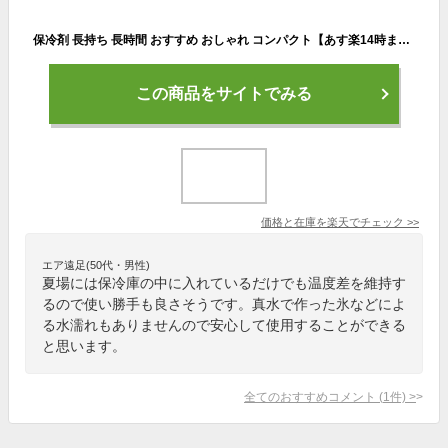
保冷剤 長持ち 長時間 おすすめ おしゃれ コンパクト【あす楽14時まで】COOLER SHOCK クーラーショック Sサイズ 単品クーラーボックス ジェル キャンプ アウトドア アイスパック アメリカン◇薄い 繰り返し使える かわいい 再利用
この商品をサイトでみる
価格と在庫を
楽天
でチェック
>>
エア遠足(50代・男性)
夏場には保冷庫の中に入れているだけでも温度差を維持す
るので使い勝手も良さそうです。真水で作った氷などによ
る水濡れもありませんので安心して使用することができる
と思います。
全てのおすすめコメント
(
1
件)
>