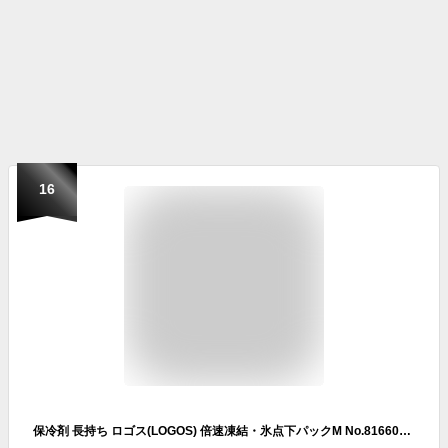
16
保冷剤 長持ち ロゴス(LOGOS) 倍速凍結・氷点下パックM No.81660640 保冷パック アウトドア【あす着】