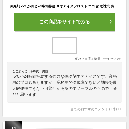
保冷剤 -5℃が何と24時間持続 ネオアイスフロスト エコ 節電対策 防災グッズ ドライアイス 保冷剤 再利用 日本製 フロスト
この商品をサイトでみる
価格と在庫を
楽天
でチェック
>>
ここあんこう(40代・男性)
-5℃が24時間持続する強力な保冷剤ネオアイスです。業務
用のプロもありますが、業務用の冷蔵庫でないと効果を最
大限発揮できない可能性があるのでノーマルのもので十分
だと思います。
全てのおすすめコメント
(
1
件)
>
14