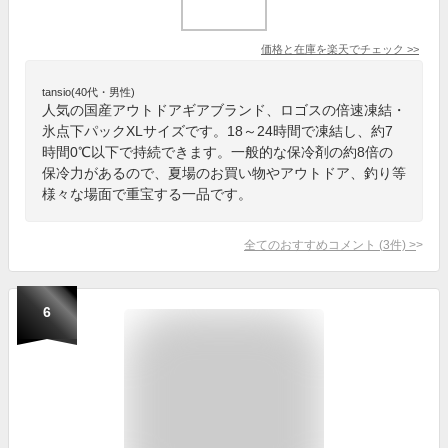
価格と在庫を
楽天
でチェック
>>
tansio(40代・男性)
人気の国産アウトドアギアブランド、ロゴスの倍速凍結・
氷点下パックXLサイズです。18～24時間で凍結し、約7
時間0℃以下で持続できます。一般的な保冷剤の約8倍の
保冷力があるので、夏場のお買い物やアウトドア、釣り等
様々な場面で重宝する一品です。
全てのおすすめコメント
(
3
件)
>
6