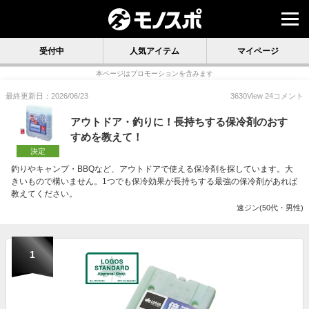
受付中
人気アイテム
マイページ
本ページはプロモーションを含みます
最終更新日：2026/06/23
3630
View
24
コメント
アウトドア・釣りに！長持ちする保冷剤のおす
すめを教えて！
決定
釣りやキャンプ・BBQなど、アウトドアで使える保冷剤を探しています。大
きいもので構いません。1つでも保冷効果が長持ちする最強の保冷剤があれば
教えてください。
速ジン(50代・男性)
1