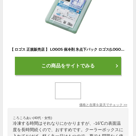
【 ロゴス 正規販売店 】 LOGOS 保冷剤 氷点下パック ロゴス(LOGOS) 倍速凍結・氷点下パックL No.81660641 保冷パック アウトドア キャンプ BBQ お弁当 運動会 長持ち あす楽 熱中症
この商品をサイトでみる
価格と在庫を
楽天
でチェック
>>
ころころあい(40代・女性)
冷凍する時間はそれなりにかかりますが、-16℃の表面温
度を長時間続くので、おすすめです。クーラーボックスに
入れておけば、軽く丸一日はもつので、夏でも問題なく使