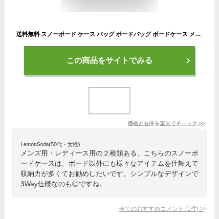
送料無料 スノーボード ケース バッグ ボードバッグ ボードケース メンズ 158cm 板収納 BOARD CASE BAG SNOWBOARD 通販
この商品をサイトでみる
価格と在庫を
楽天
でチェック
>>
LemonSoda(50代・女性)
メンズ用・レディース用の２種類ある、こちらのスノーボ
ードケースは、ボード以外にも様々なアイテムを仕舞えて
収納力が多くてお勧めしたいです。シンプルなデザインで
3Way仕様なのも◎ですね。
全てのおすすめコメント
(
1
件)
>