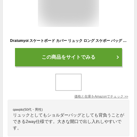
Dratumyoi スケートボード カバー リュック ロング スケボー バッグ ケース 大容量 防水 二重補強 2Way持ち方 プロテクター 靴 収納可能 ユニセックス バッグパック
この商品をサイトでみる
価格と在庫を
Amazon
でチェック
>>
qawplo(50代・男性)
リュックとしてもショルダーバッグとしても背負うことが
できる2way仕様です。大きな開口で出し入れしやすいで
す。