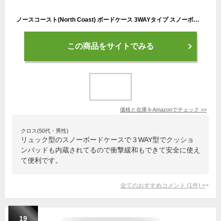
ノースコースト(North Coast) ボードケース 3WAYタイプ スノーボード 【ウェア、板、ブーツ、アクセサリーなど収納可】 【全面クッションパッドで移動時の衝撃緩和】 【小物入れに便利なミニポケット付き】 NW-5008 NV 160cm
この商品をサイトでみる
価格と在庫を
Amazon
でチェック
>>
クロス(50代・男性)
リュック型のスノーボードケースで３WAY型でクッショ
ンパッドも内蔵されてるので衝撃緩和もできて安全に使え
て便利です。
全てのおすすめコメント
(
1
件)
>
19