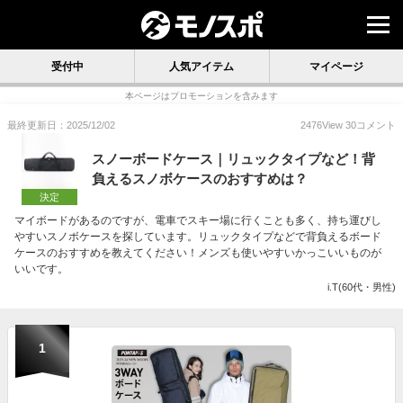
受付中
人気アイテム
マイページ
本ページはプロモーションを含みます
最終更新日：2025/12/02
2476
View
30
コメント
スノーボードケース｜リュックタイプなど！背
負えるスノボケースのおすすめは？
決定
マイボードがあるのですが、電車でスキー場に行くことも多く、持ち運びし
やすいスノボケースを探しています。リュックタイプなどで背負えるボード
ケースのおすすめを教えてください！メンズも使いやすいかっこいいものが
いいです。
i.T(60代・男性)
1