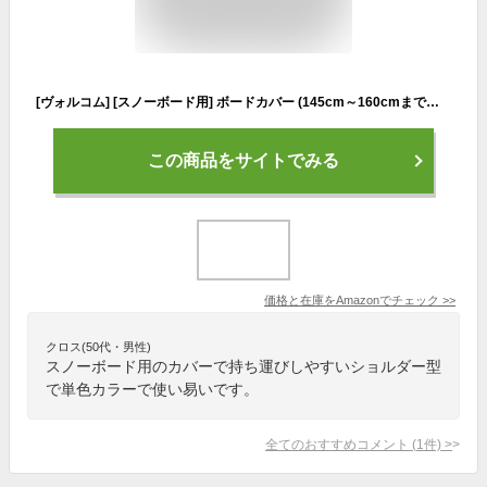
[ヴォルコム] [スノーボード用] ボードカバー (145cm～160cmまで対応可能)[ J65522JA / JP BOARD COVER ]持ち運び BLK_ブラック
この商品をサイトでみる
価格と在庫を
Amazon
でチェック
>>
クロス(50代・男性)
スノーボード用のカバーで持ち運びしやすいショルダー型
で単色カラーで使い易いです。
全てのおすすめコメント
(
1
件)
>