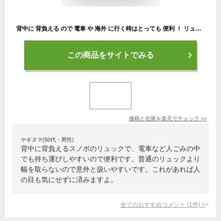
背中に 背負える ので 電車 や 海外 に行く時はとっても 便利 ！ リュック型 ソフトケース プライド ボディボード 1DAY トリップ バッグ
この商品をサイトでみる
価格と在庫を
楽天
でチェック
>>
ヤギヌマ(50代・男性)
背中に背負えるスノボのリュックで、電車など人ごみの中
でも持ち運びしやすいので便利です。普通のリュックより
幅を取らないので意外と扱いやすいです。これがあれば人
の目も気にせずに済みますよ。
全てのおすすめコメント
(
1
件)
>