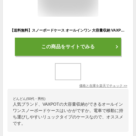
【送料無料】スノーボードケース オールインワン 大容量収納 VAXPOT(バックスポット) スノーボード ケース VA-3211【ボード適応サイズ150-160cm】【ボードケース スノボ ケース 3WAY 大容量 リュック】【スノーボード ウェア ゴーグル ソックス など収納可】[返品交換不可]
この商品をサイトでみる
価格と在庫を
楽天
でチェック
>>
どんどん(50代・男性)
人気ブランド、VAXPOTの大容量収納ができるオールイン
ワンスノーボードケースはいかがですか。電車で移動に持
ち運びしやすいリュックタイプのケースなので、オススメ
です。