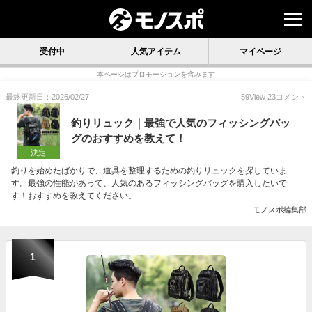
受付中
人気アイテム
マイページ
本ページはプロモーションを含みます
最終更新日：2026/02/27
59
View
23
コメント
釣りリュック｜最強で人気のフィッシングバッ
グのおすすめを教えて！
決定
釣りを始めたばかりで、道具を整理するための釣りリュックを探していま
す。最強の性能があって、人気のあるフィッシングバッグを購入したいで
す！おすすめを教えてください。
モノスポ編集部
1