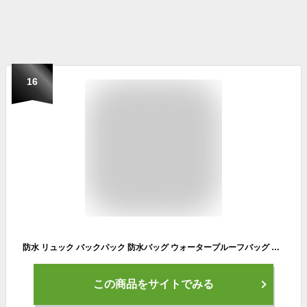
16
防水 リュック バックパック 防水バッグ ウォータープルーフバッグ 大容量 30L ウォータープルーフ バッグ HeleiWaho ヘレイワホ メンズ レディース ダイビング シュノーケリング サーフィン SUP ウェットスーツ 釣り キャンプ バイク HID
この商品をサイトでみる