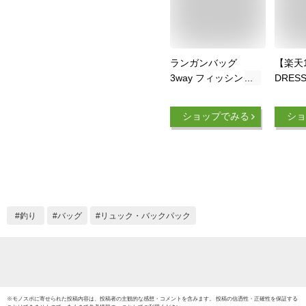
ランガンバッグ
【楽天1
3way フィッシング
DRES
バッグ アウトドアカ
グリュ
バン バッグ お釣り
ブラッ
ショップでみる
ショ
道具 リュック仕様
ック 
ショルダー仕様 手提
ッグ 
げ仕様 ナイロン素材
ッグ 
耐久性 大容量 収納
ームバ
力 防水 スポーツ用
ック 
品 たっぷり 迷彩カ
災 ドレ
ーキ 迷彩ブラック
水 25
釣り
バッグ
リュック・バックパック
ミリタリー柄 オシャ
レ 大きいサイズ ア
ウトドア 父の日
※
モノスポ
に寄せられた投稿内容は、投稿者の主観的な感想・コメントを含みます。 投稿の信憑性・正確性を保証する