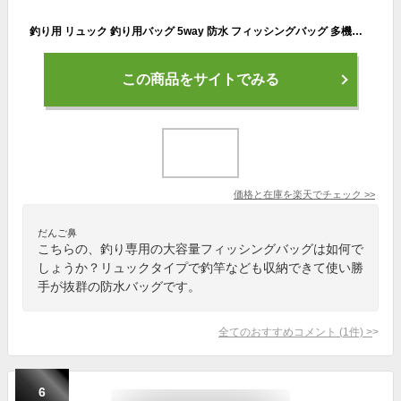
釣り用 リュック 釣り用バッグ 5way 防水 フィッシングバッグ 多機能 大容量 防水 ポータブル 釣りロッド 釣り竿 ツール収納袋 ロッドケース タックルバッグ リュックサック バックパック 肩掛け 撥水加工 アウトドア
この商品をサイトでみる
価格と在庫を
楽天
でチェック
>>
だんご鼻
こちらの、釣り専用の大容量フィッシングバッグは如何で
しょうか？リュックタイプで釣竿なども収納できて使い勝
手が抜群の防水バッグです。
全てのおすすめコメント
(
1
件)
>
6