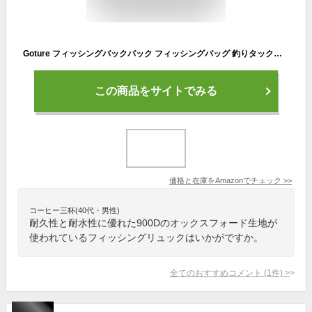
Goture フィッシングバックパック フィッシングバッグ 釣りタックルバッグ ポータブル釣りタックルボックス2個 40L 大容量 900Dオックスフォード生地 SBSジッパー 防水 断熱 拡張可能 釣りタックル収納 多機能 ポータブル コンパクト 釣り 渓流釣り 登山 アウトドア活動に最適 ブラック
この商品をサイトでみる
価格と在庫を
Amazon
でチェック
>>
コーヒー三杯(40代・男性)
耐久性と耐水性に優れた900Dのオックスフォード生地が
使われているフィッシングリュックはいかがですか。
全てのおすすめコメント
(
1
件)
>