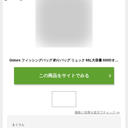
Goture フィッシングバッグ 釣りバッグ リュック 66L大容量 600Dオックスフォード SBSファスナー 撥水加工 保冷機能 タックル収納 多機能 釣り 渓流釣り 仕事用 通学 登山 アウトドア 携帯性 コンパクト （グレー カーキ）
この商品をサイトでみる
価格と在庫を
楽天
でチェック
>>
まくりん