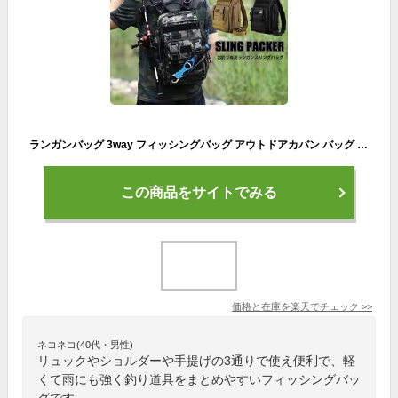
ランガンバッグ 3way フィッシングバッグ アウトドアカバン バッグ お釣り道具 リュック仕様 ショルダー仕様 手提げ仕様 ナイロン素材 耐久性 大容量 収納力 防水 スポーツ用品 たっぷり 迷彩カーキ 迷彩ブラック ミリタリー柄 オシャレ 大きいサイズ アウトドア 父の日
この商品をサイトでみる
価格と在庫を
楽天
でチェック
>>
ネコネコ(40代・男性)
リュックやショルダーや手提げの3通りで使え便利で、軽
くて雨にも強く釣り道具をまとめやすいフィッシングバッ
グです。