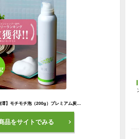
【炭酸泡シャンプー綺澪】モチモチ泡（200g）プレミアム炭酸泡シャンプー 200g エイジングケア 炭酸 泡 シャンプー 泡シャンプー
商品をサイトでみる