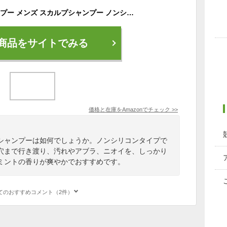
ADOMEN 炭酸シャンプー メンズ スカルプシャンプー ノンシリコン【濃密泡「頭皮スッキリニオイケア」毛髪診断士監修】大容量320g
商品をサイトでみる
価格と在庫を
Amazon
でチェック
>>
シャンプーは如何でしょうか。ノンシリコンタイプで
穴まで行き渡り、汚れやアブラ、ニオイを、しっかり
ミントの香りが爽やかでおすすめです。
てのおすすめコメント（2件）