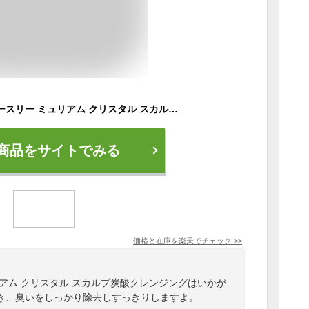
土日祝日出荷 ナンバースリー ミュリアム クリスタル スカルプ炭酸クレンジング 250g (ナンバースリー ノンシリコン シャンプー 頭皮クレンジング 美容室専売 炭酸シャンプー フケ ふけ かゆみ 頭皮ケア スカルプシャンプー shampoo サロン専売品)
商品をサイトでみる
価格と在庫を
楽天
でチェック
>>
アム クリスタル スカルプ炭酸クレンジングはいかが
き、臭いをしっかり除去しすっきりしますよ。