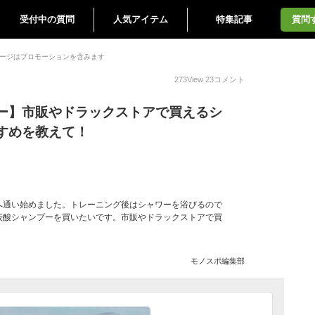
受付中の質問
人気アイテム
特集記事
質問
ージはプロモーションを含みます
273
View
23
コメント
ー】市販やドラックストアで買えるシ
すめを教えて！
へ通い始めました。トレーニング後はシャワーを浴びるので
炭酸シャンプーを買いたいです。市販やドラックストアで買
モノスポ編集部