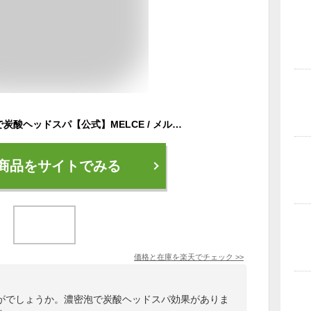
【64%OFF】濃密泡で炭酸ヘッドスパ【公式】MELCE / メルス スパークリング スパシャンプー | 炭酸シャンプー 濃密泡 ノンシリコン 頭皮ケア クレイ 炭 ヘッドスパ ダメージ補修 生トリートメント 200g 白髪
商品をサイトでみる
価格と在庫を
楽天
でチェック
>>
がでしょうか。濃密泡で炭酸ヘッドスパ効果がありま